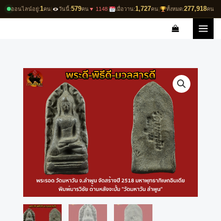
Skip
1
579
1,727
277,918
ออนไลน์อยู่:
คน
|
วันนี้:
คน
▼ 1148
|
เมื่อวาน:
คน
|
ทั้งหมด:
คน
to
content