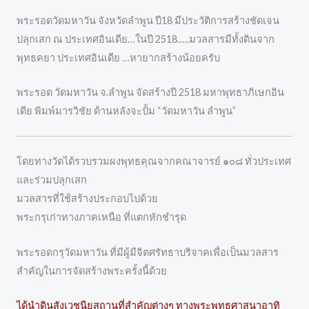
พระรอดวัดมหาวัน จังหวัดลำพูน ปี18 มีประวัติการสร้างชัดเจน
ปลุกเสก ณ ประเทศอินเดีย…ในปี 2518…..มวลสารมีทั้งดินจาก
พุทธคยา ประเทศอินเดีย …หายากสร้างน้อยครับ
พระรอด วัดมหาวัน จ.ลำพูน จัดสร้างปี 2518 มหาพุทธาภิเษกอิน
เดีย พิมพ์มารวิชัย ด้านหลังจะปั้ม “วัดมหาวัน ลำพูน”
โดยทางวัดได้รวบรวมผงพุทธคุณจากคณาจารย์ ๑๐๘ ทั่วประเทศ
และร่วมปลุกเสก
มวลสารที่ใช้สร้างประกอบไปด้วย
พระกรุเก่าทางภาคเหนือ ที่แตกหักชำรุด
พระรอดกรุวัดมหาวัน ที่มีผู้มีจิตศรัทธาบริจาคเพื่อเป็นมวลสาร
สำคัญในการจัดสร้างพระครั้งนี้ด้วย
ได้นำดินสังเวชนียสถานที่สำคัญต่างๆ ทางพระพุทธศาสนาอาทิ