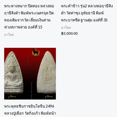
พระหางหมาก ปิดทอง หลวงพ่อ
พระคำข้าว รุ่น2 หลวงพ่อฤาษีลิง
ฤาษีลิงดำ พิมพ์พระเนตรจุด ปิด
ดำ วัดท่าซุง อุทัยธานี พิมพ์
ทองเดิมจากวัด เลี่ยมเงินสาม
พระบาทขีด ฐานตุ่ม องค์ที่ 35
ห่วงสภาพสวย องค์ที่ 15
มาใหม่
฿
3,000.00
มาใหม่
พระพุทธชินราชอินโดจีน 2496
หลวงปู่เผือก วัดกิ่งแก้ว พิมพ์หน้า