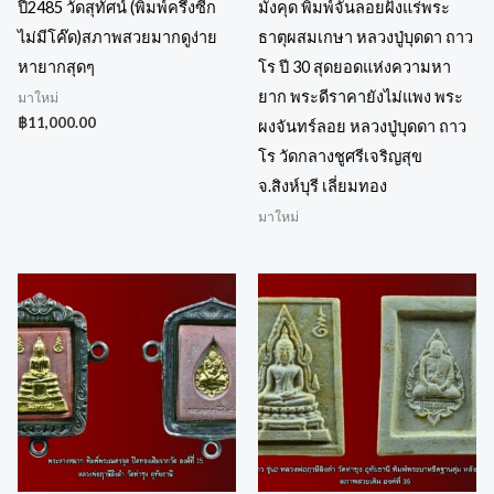
ปี2485 วัดสุทัศน์ (พิมพ์ครึ่งซีก
มังคุด พิมพ์จันลอยฝังแร่พระ
ไม่มีโค๊ด)สภาพสวยมากดูง่าย
ธาตุผสมเกษา หลวงปู่บุดดา ถาว
หายากสุดๆ
โร ปี 30 สุดยอดแห่งความหา
ยาก พระดีราคายังไม่แพง พระ
มาใหม่
฿
11,000.00
ผงจันทร์ลอย หลวงปู่บุดดา ถาว
โร วัดกลางชูศรีเจริญสุข
จ.สิงห์บุรี เลี่ยมทอง
มาใหม่