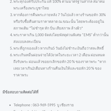
พระทุกองค์รับประกัน แท้ 100% ตามมาตรฐานสากล สมาคม
พระเครื่องพระบูชาไทย
หากต้องการคืนพระภายหลัง 7 วันไปแล้ว ทางร้านขอหัก 30%
หรือรับซื้อคืนตามราคาตลาด ณ.ขณะนั้น โดยพระต้องอยู่ใน
สภาพเดิม *ไม่ชำรุด หัก บิ่น เสียสภาพ ล้างผิว*
พระราคาเกิน 1,000 จัดส่งโดยพัสดุด่วนพิเศษ “EMS” ต่ำกว่านั้น
ส่งแบบลงทะเบียน
พระที่ถูกจองแล้ว หากเกิน5 วันยังไม่ชำระเงินถือว่าสละสิทธิ์
พระเกินหมื่นผ่อนจ่ายได้3งวดในระยะเวลา 2 เดือน ผ่อนหมด
ถึงรับพระ ผ่อนแล้วขอยกเลิกขอหัก 20 % ของราคาพระ *หาก
เลยเวลาเกิน2เดือนทางร้านคืนเงินให้และขอหัก 20 % ของ
ราคาพระ
มีข้อสอบถามติดต่อได้ที่
Telephone : 063-969-5995 บู เชียงราย