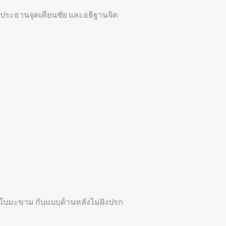
นประธานจุดเทียนชัย และอธิฐานจิต
รกใบมะขาม กับแบบด้านหลังไม่ฝังปรก