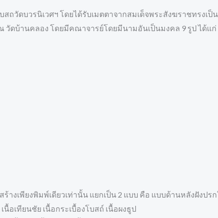
ระอุโบสถวัดบวรนิเวศฯ โดยได้รับเมตตาจากสมเด็จพระสังฆราชทรงเป็
ั้ง ณ วัดบ้านคลอง โดยมีคณาจารย์โดยมีนามอันเป็นมงคล 9 รูป ได้แก่
้างเพียงพิมพ์เดียวเท่านั้น แยกเป็น 2 แบบ คือ แบบด้านหลังฝังป
เนื้อเทียนชัย เนื้อกระเบื้องโบสถ์ เนื้อผงธูป