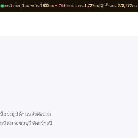
1
933
1,727
278,272
ออนไลน์อยู่:
คน
|
👁️ วันนี้:
คน
▼ 794
|
📅 เมื่อวาน:
คน
|
🏆 ทั้งหมด:
คน
ื้อผงธูป ด้านหลังฝังปรก
คม จ. ชลบุรี จัดสร้างปี