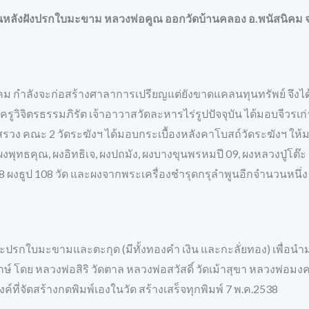
หลังฝังปรกใบมะขาม หลวงพ่อคูณ ออกวัดบ้านคลอง อ.พนัสนิคม จ. ชลบ
นิคม กำลังจะก่อสร้างศาลาการเปรียญแต่ยังขาดแคลนทุนทรัพย์ จึง
ครูวิจิตรธรรมภิรัต เจ้าอาวาสวัดละหารไร่รูปปัจจุบัน ได้มอบจีวร
สรวง คณะ 2 วัดระฆังฯ ได้มอบกระเบื้องหลังคาโบสถ์วัดระฆังฯ ใ
ุทธคุณ, ผงอิทธิเจ, ผงปถมัง, ผงบางขุนพรหมปี 09, ผงหลวงปู่โต๊ะ วั
08 ผงธูป 108 วัด และผงจากพระเครื่องชำรุดกรุลำพูนอีกจำนวนหนึ่ง
พระปรกใบมะขามและตะกุด (มีทั้งทองคำ เงิน และกะลั่ยทอง) เพื่อน
์ โดย หลวงพ่อสิริ วัดตาล หลวงพ่อสวัสดิ์ วัดเม้าสุขา หลวงพ่อมงคล
ี่จัดสร้างกดพิมพ์เองในวัด สร้างเสร็จทุกพิมพ์ 7 พ.ค.2538