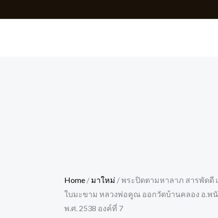
Skip
to
content
Home
/
มาใหม่
/ พระปิดตามหาลาภ สารพัดดี เน
ใบมะขาม หลวงพ่อคูณ ออกวัดบ้านคลอง อ.พนัสนิ
พ.ศ. 2538 องค์ที่ 7