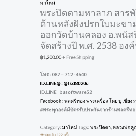
มาใหม่
พระปิดตามหาลาภ สารพัดด
ด้านหลังฝังปรกใบมะขา
ออกวัดบ้านคลอง อ.พนัสนิ
จัดสร้างปี พ.ศ. 2538 องค์ท
฿
1,200.00
+ Free Shipping
โทร : 087 – 712 -4640
ID.LINE@ :
@fsd8020u
ID.LINE
:
busoftware52
Facebook : พลศรีทอง พระเครื่อง โดย บู เชียง
#พระทุกองค์มีบัตรรับประกันจากร้านพลศรีทอง 
Category:
มาใหม่
Tags:
พระปิดตา
,
หลวงพ่อคู
👁️ ชมแล้ว 122 ครั้ง