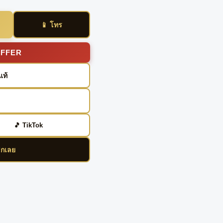
📱 โทร
OFFER
แท้
🎵 TikTok
ิกเลย