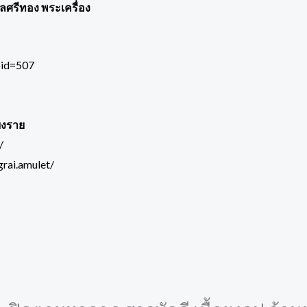
พลศรีทอง พระเครื่อง
pid=507
ยงราย
/
rai.amulet/