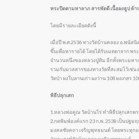
พระปิดตามหาลาภ สารพัดดี เนื้อผงธูป ด้าน
โดยมีรายละเอียดดังนี้
เมื่อปี พ.ศ.2536 ทางวัดบ้านคลอง อ.พนัส
ขึ้นเพื่อหารายได้ โดยได้รับเมตตาจาก พระ
จำนวนหนึ่งของหลวงปู่ทิม อีกทั้งพระมหา
รวมกับมวลสารของทางวัดที่สะสมไว้เช่น ผงพ
วัดป่า ผงใบลานเก่า ผงว่าน 108 ผงเกสร 1
พิธีปลุกเสก
1.หลวงพ่อคูณ วัดบ้านไร่ ทำพิธีปลุกเสก
2.กดพิมพ์องค์แรก 23 ก.พ. 2538 เป็นปฐมฤกษ
มงคลชัยคถา เจริญพุทธมนต์ โดยพระทุกองค์ท
3.พระสงฆ์วัดบ้านคลองเจริญพุทธมนต์