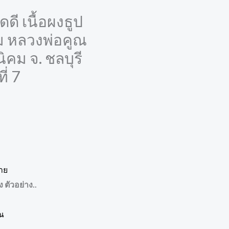
ี เนื้อผงธูป
ม หลวงพ่อคูณ
คม จ. ชลบุรี
ี่ 7
ราย
ตัวอย่าง..
ณ