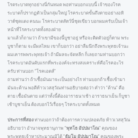
โรดระบาดทุกอย่างนี่กันหมด พอท่านบอกแบบนี้ เจ้าของโรค
ระบาดก็ปรากฏตัวเป็นกลุ่มใหญ่ โรคระบาดขั้นถึงตายอย่างอหิ
วาต์ชุดแดง คนนะ โรคระบาดสัตว์นี่ชุดเขียว บอกผมครับเป็นเจ้า
หน้าที่โรคระบาดทั้งสองฝ่าย
มาแล้วก็ถามว่า ถ้าเขามีของนี้บูชาอยู่ หรือจะติดตัวอยู่ก็ตาม พระ
บูชาก็ตาม จะมีผลไหม เขาก็บอกว่า อย่าลืมนึกถึงพระพุทธเจ้านะ
ผมเคารพพระพุทธเจ้า ถ้ามีผลจะจัดหลีก ก็เลยถามท่านบอกว่า
โรคระบาดอันดับแรกที่พระองค์จะทรงสงเคราะห์คือโรคอะไร
ครับ ท่านบอก “โรคเอดส์”
ถามท่านว่า ถ้าเชื้อมันมาจะเป็นอย่างไร ท่านบอกถ้าเชื้อเข้ามา
มันจะด้าน พอดีท้าวเวสสุวัณท่านอธิบายต่อว่า คำว่า “ด้าน” คือ
ตาย เชื้อมันตาย แต่ว่าทั้งนี้ต้องอาราธนาเช้า อาราธนาเย็น ก็บูชา
เช้าบูชาเย็น ต้องบอกไว้เรื่อยๆ โรคระบาดทั้งหมด
ประการที่สอง
ท่านบอกว่าถ้าต้องการความปลอดภัย ท้าวเวสสุวัณ
อธิบายว่า อำนาจพุทธานุภาพ “
พุทโธ อัปปมาโณ
” คุณของ
พระพุทธเจ้าหาประมาณมิได้ “
ธัมโม อัปปมาโณ
” คุณของพระ