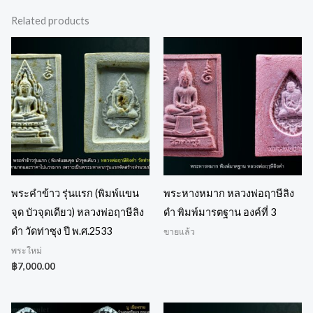
Related products
พระคำข้าว รุ่นแรก (พิมพ์แขน
พระหางหมาก หลวงพ่อฤาษีลิง
จุด บัวจุดเดียว) หลวงพ่อฤาษีลิง
ดำ พิมพ์มารตฐาน องค์ที่ 3
ดำ วัดท่าซุง ปี พ.ศ.2533
ขายแล้ว
พระใหม่
฿
7,000.00