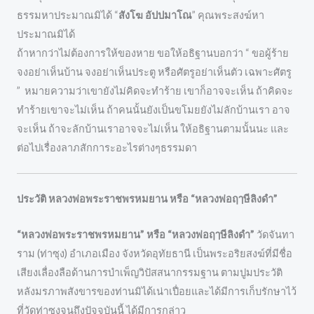
ธรรมหาประมาณมิได้ “
สังโฆ อัปปมาโณ
” คุณพระสงฆ์หา
ประมาณมิได้
ถ้าหากว่าไม่ต้องการให้ของหาย ขอให้อธิฐานบอกว่า “ ขอผู้ร้าย
จงอย่าเห็นบ้าน จงอย่าเห็นประตู หรือศัตรูอย่าเห็นตัว เฉพาะศัตรู
” หมายความว่าเขายังไม่คิดจะทำร้าย เขาก็อาจจะเห็น ถ้าคิดจะ
ทำร้ายเขาจะไม่เห็น ถ้าคนนั้นยังเป็นขโมยยังไม่ลักบ้านเรา อาจ
จะเห็น ถ้าจะลักบ้านเราอาจจะไม่เห็น ให้อธิฐานตามนั้นนะ และ
ต่อไปเรื่องลาภสักการะอะไรต่างๆธรรมดา
ประวัติ หลวงพ่อพระราชพรหมยาน หรือ “หลวงพ่อฤๅษีลิงดำ”
“หลวงพ่อพระราชพรหมยาน” หรือ “หลวงพ่อฤๅษีลิงดำ”
วัดจันทา
ราม (ท่าซุง) อำเภอเมือง จังหวัดอุทัยธานี เป็นพระอริยสงฆ์ที่มีชื่อ
เสียงเลื่องลือด้านการบำเพ็ญวิปัสสนากรรมฐาน ตามปูมประวัติ
หลังมรภาพสังขารของท่านมิได้เน่าเปื่อยและได้มีการเก็บรักษาไว้
ที่วัดท่าซุงจนถึงปัจจุบันนี้ ได้มีการกล่าว