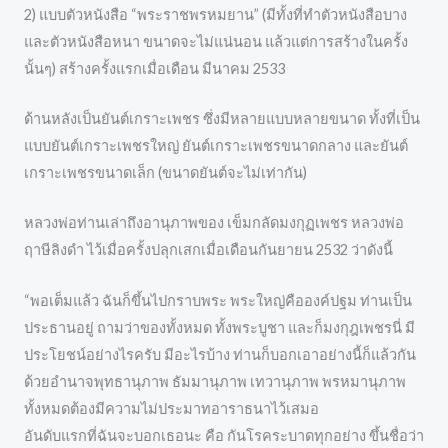
2) แบบตัวหนังสือ “พระราชพรหมยาน” (มีทั้งที่ทำตัวหนังสือบาง
และตัวหนังสือหนา ขนาดจะไม่แน่นอน แล้วแต่การสร้างในครั้ง
นั้นๆ) สร้างครั้งแรกเมื่อเดือน มีนาคม 2533
ด้านหลังเป็นยันต์เกราะเพชร ซึ่งมีหลายแบบหลายขนาด ทั้งที่เป็น
แบบยันต์เกราะเพชรใหญ่ ยันต์เกราะเพชรขนาดกลาง และยันต์
เกราะเพชรขนาดเล็ก (ขนาดยันต์จะไม่เท่ากัน)
หลวงพ่อท่านเล่าถึงอานุภาพของ เข็มกลัดมงกุฏเพชร หลวงพ่อ
ฤาษีลิงดำ ไว้เมื่อครั้งปลุกเสกเมื่อเดือนกันยายน 2532 ว่าดังนี้
“พอเต็มแล้ว ฉันก็ขึ้นไปกราบพระ พระใหญ่คือองค์ปฐม ท่านเป็น
ประธานอยู่ ถามว่าของทั้งหมด ทั้งพระบูชา และก็มงกุฎเพชรนี่ มี
ประโยชน์อย่างไรครับ มีอะไรบ้าง ท่านก็บอกเอาอย่างนี้ก็แล้วกัน
ด้วยอำนาจพุทธานุภาพ ธัมมานุภาพ เทวานุภาพ พรหมานุภาพ
ทั้งหมดต้องมีความไม่ประมาทอาราธนาไว้เสมอ
อันดับแรกที่ฉันจะบอกเธอนะ คือ กันโรคระบาดทุกอย่าง ขึ้นชื่อว่า