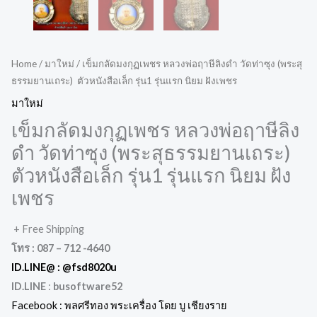
Home
/
มาใหม่
/ เข็มกลัดมงกุฏเพชร หลวงพ่อฤาษีลิงดำ วัดท่าซุง (พระสุ
ธรรมยานเถระ) ตัวหนังสือเล็ก รุ่น1 รุ่นแรก นิยม ฝังเพชร
มาใหม่
เข็มกลัดมงกุฏเพชร หลวงพ่อฤาษีลิง
ดำ วัดท่าซุง (พระสุธรรมยานเถระ)
ตัวหนังสือเล็ก รุ่น1 รุ่นแรก นิยม ฝัง
เพชร
+ Free Shipping
โทร : 087 – 712 -4640
ID.LINE@ :
@fsd8020u
ID.LINE
:
busoftware52
Facebook : พลศรีทอง พระเครื่อง โดย บู เชียงราย