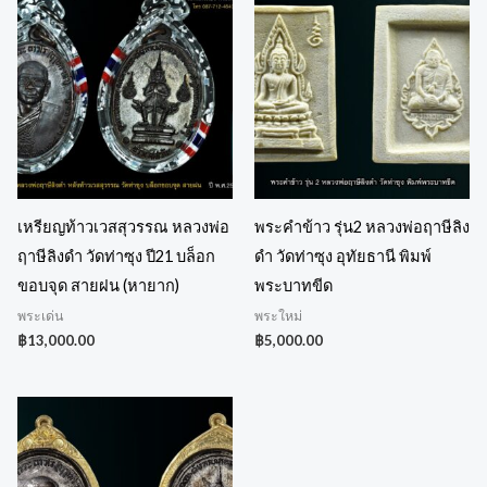
เหรียญท้าวเวสสุวรรณ หลวงพ่อ
พระคำข้าว รุ่น2 หลวงพ่อฤาษีลิง
ฤาษีลิงดำ วัดท่าซุง ปี21 บล็อก
ดำ วัดท่าซุง อุทัยธานี พิมพ์
ขอบจุด สายฝน (หายาก)
พระบาทขีด
พระเด่น
พระใหม่
฿
13,000.00
฿
5,000.00