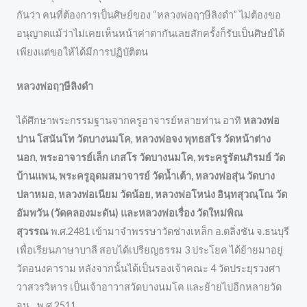
กันว่า คนที่ต้องการเป็นศิษย์ของ “หลวงพ่อฤๅษีลิงดำ” ไม่ต้องขอ
อนุญาตแม้ว่าไม่เคยเห็นหน้าค่าตากันเลยสักครั้งก็รับเป็นศิษย์ได้
เพียงแต่ขอให้ได้มีการปฏิบัติตน
หลวงพ่อฤๅษีลิงดำ
ได้ศึกษาพระกรรมฐานจากครูอาจารย์หลายท่าน อาทิ
หลวงพ่อ
ปาน โสนันโท วัดบางนมโค
,
หลวงพ่อจง พุทธสโร
วัดหน้าต่าง
นอก
,
พระอาจารย์เล็ก เกสโร วัดบางนมโค, พระครูรัตนภิรมย์ วัด
บ้านแพน, พระครูอุดมสมาจารย์ วัดน้ำเต้า, หลวงพ่อสุ่น วัดบาง
ปลาหมอ, หลวงพ่อเนียม วัดน้อย, หลวงพ่อโหน่ง อินฺทสุวณฺโณ วัด
อัมพวัน (วัดคลองมะดัน) และหลวงพ่อเรื่อง วัดใหม่พิณ
สุวรรณ
พ.ศ.2481 เข้ามาจำพรรษาวัดช่างเหล็ก อ.ตลิ่งชัน จ.ธนบุรี
เพื่อเรียนภาษาบาลี สอบได้เปรียญธรรม 3 ประโยค ได้ย้ายมาอยู่
วัดอนงคาราม หลังจากนั้นได้เป็นรองเจ้าคณะ 4 วัดประยุรวงศา
วาสวรวิหาร เป็นเจ้าอาวาสวัดบางนมโค และย้ายไปอีกหลายวัด
จน…พ.ศ.2511