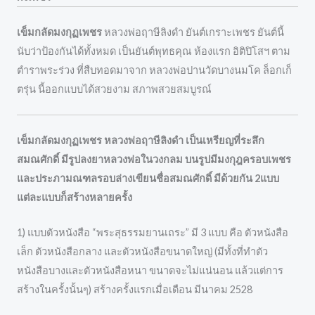
เข็มกลัดมงกุฏเพชร
หลวงพ่อฤาษีลิงดำ ยันต์เกราะเพชร ยันต์นี้
นับว่าป้องกันได้ทั้งหมด เป็นยันต์พุทธคุณ ห้องแรก อิติปิโสฯ ตาม
ตำราพระร่วง ที่สืบทอดมาจาก หลวงพ่อปานวัดบางนมโค ล็อกเก็
ตรุ่น นี้ออกแบบได้สวยงาม สภาพสวยสมบูรณ์
เข็มกลัดมงกุฏเพชร หลวงพ่อฤาษีลิงดำ เป็นเหรียญที่ระลึก
สมณศักดิ์ มีรูปลงยาหลวงพ่อในวงกลม บนรูปมีมงกุฎครอบเพชร
และประภามณฑลรอบล่างเขียนชื่อสมณศักดิ์ มีด้วยกัน 2แบบ
แต่ละแบบก็สร้างหลายครั้ง
1) แบบตัวหนังสือ “พระสุธรรมยานเถระ” มี 3 แบบ คือ ตัวหนังสือ
เล็ก ตัวหนังสือกลาง และตัวหนังสือขนาดใหญ่ (มีทั้งที่ทำตัว
หนังสือบางและตัวหนังสือหนา ขนาดจะไม่แน่นอน แล้วแต่การ
สร้างในครั้งนั้นๆ) สร้างครั้งแรกเมื่อเดือน มีนาคม 2528