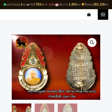
Skip
1
553
1,801
283,118
ออนไลน์อยู่:
คน
|
วันนี้:
คน
▼ 1248
|
เมื่อวาน:
คน
|
ทั้งหมด:
คน
to
content