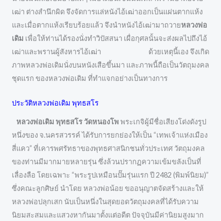
เฒ่า ต่างสำนึกผิด จึงจัดการแล่หนังไอ้เฒ่าออกเป็นแผ่นตากแห้ง
และเมื่อตากแห้งเรียบร้อยแล้ว จึงนำหนังไอ้เฒ่ามาถวาย
หลวงพ่อ
เดิม
เพื่อให้ท่านได้รองนั่งทำวิปัสสนา เผื่อกุศลนั้นจะส่งผลไปถึงไอ้
เฒ่าและพรานผู้สังหารไอ้เฒ่า ด้วยเหตุนี้เอง จึงเกิด
ภาพหลวงพ่อเดิมนั่งบนหนังเสือขึ้นมา และภาพนี้ถือเป็นวัตถุมงคล
ชุดแรก ของหลวงพ่อเดิม ที่ทำแจกอย่างเป็นทางการ
ประวัติหลวงพ่อเดิม พุทธสโร
หลวงพ่อเดิม พุทธสโร วัดหนองโพ
พระเกจิผู้มีชื่อเสียงโด่งดังรูป
หนึ่งของ จ.นครสวรรค์ ได้รับการยกย่องให้เป็น “เทพเจ้าแห่งเมือง
สี่แคว” ที่เคารพศรัทธาของพุทธศาสนิกชนทั่วประเทศ วัตถุมงคล
ของท่านมีมากมายหลายรุ่น ซึ่งล้วนปรากฏความเข้มขลังเป็นที่
เลื่องลือ โดยเฉพาะ “พระรูปเหมือนปั๊มรุ่นแรก ปี 2482 (พิมพ์นิยม)”
ซึ่งคณะลูกศิษย์ นำโดย หลวงพ่อน้อย ขออนุญาตจัดสร้างและให้
หลวงพ่อปลุกเสก นับเป็นหนึ่งในสุดยอดวัตถุมงคลที่ได้รับความ
นิยมสะสมและแสวงหากันมาตั้งแต่อดีต ปัจจุบันมีค่านิยมสูงมาก