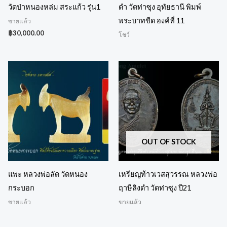
วัดป่าหนองหล่ม สระแก้ว รุ่น1
ดำ วัดท่าซุง อุทัยธานี พิมพ์
พระบาทขีด องค์ที่ 11
ขายแล้ว
฿
30,000.00
โชว์
OUT OF STOCK
แพะ หลวงพ่อลัด วัดหนอง
เหรียญท้าวเวสสุวรรณ หลวงพ่อ
กระบอก
ฤาษีลิงดำ วัดท่าซุง ปี21
ขายแล้ว
ขายแล้ว