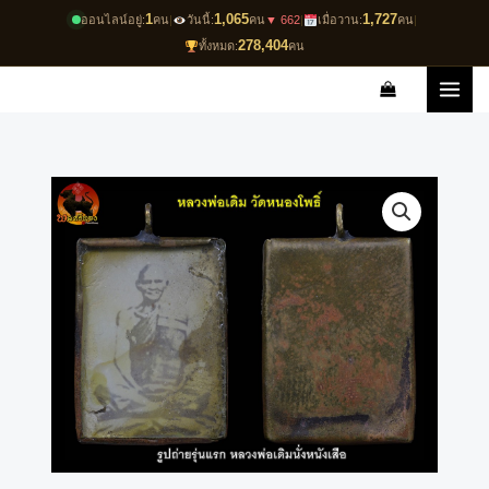
Skip
1
1,065
1,727
ออนไลน์อยู่:
คน
|
วันนี้:
คน
▼ 662
|
เมื่อวาน:
คน
|
to
278,404
ทั้งหมด:
คน
content