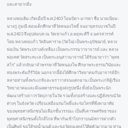
และหายากยิ่ง
หลวงพ่อเดิม เกิดเมื่อปี พ.ศ.2403 โยมบิดา-มารดา ชื่อ นายเนียม-
นางภู่ ภู่มณี ตอนเด็กศึกษาที่วัดหนองโพธิ์ จนอายุครบบวชในปี
พ.ศ.2423 จึงอุปสมบท ณ วัดเขาแก้ว อ.พยุหะคีรี จ.นครสวรรค์
โดย หลวงพ่อแก้ว วัดอินทาราม (วัดใน) เป็นพระอุปัชฌาย์, หลวง
พ่อเงิน วัดพระปรางค์เหลือง เป็นพระกรรมวาจาจารย์ และ หลวง
พ่อเทศ วัดสระทะเล เป็นพระอนุสาวนาจารย์ ได้รับฉายาว่า “พุทธ
สโร” แล้วกลับมาจำพรรษาที่วัดหนองโพ ศึกษาพระธรรมวินัยและ
ท่องพระคัมภีร์วินัย นอกจากนี้ยังได้ศึกษาวิทยาคมกับอาจารย์อีก
หลายท่านทั้งพระเกจิและฆราวาสจนแตกฉาน เป็นพระเกจิผู้เรือง
วิทยาอาคมและมีเมตตาธรรมสูงส่งรูปหนึ่ง ทั้งยังเป็นพระนัก
พัฒนาสร้างถาวรวัตถุภายในวัด รวมทั้งก่อสร้างและปฏิสังขรณ์วัด
ต่างๆ ในจังหวัด เปรียบเสมือนร่มโพธิ์และร่มไทรที่พึ่งพาอาศัย
ของพุทธศาสนิกชนไม่เลือกชั้นวรรณะ เป็นที่เคารพศรัทธาของ
พุทธศาสนิกชนทั้งใกล้ไกล ที่พากันเข้าไปกราบนมัสการฝากตัว
เป็นศิษย์ ขอให้รดนํ้ามนต์ และขอวัตถุมงคลไว้ติดตัวมากมาย ท่าน