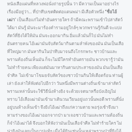
หนังเสือแผ่นที่หลวงพ่อนั่งถ่ายรูปนั้น ว่า มีความเป็นมาอย่างไร
เรื่องมีอยู่ว่า… ที่ป่าทึบเขตติดต่อแดนพม่า มีเสือตัวหนึ่ง
“ชื่อไอ้
เฒ่า
” เป็นเสือแก่ไม่ทำอันตรายใคร ถ้ามีคณะพรานเข้าไปล่าสัตว์
ได้มา มันรู้ มันจะมาร้องคำรามอยู่ใกล้ๆ พวกพรานรู้กันดี จะแบ่ง
สัตว์ที่ยิงได้ให้มัน มันจะออกมากิน อิ่มแล้วมันก็ไป มันไม่ทำ
อันตรายคน ไอ้เฒ่ามันจับสัตว์มากินตามลำพังของมัน มันเป็นเสือ
ที่ใหญ่มาก มันหากินในป่าทึบมาจนถึงโกรกพระ ชาวบ้านและ
พรานท้องถิ่นเห็นมัน ก็จะไม่มีใครทำอันตรายมัน พวกเขารู้ว่ามัน
ไม่ทำร้ายคน เพียงแต่มันมาหากินตามประสาของมัน มันเป็นเสือ
จำศิล ไม่เข้ามาโขมยจับสัตว์ของชาวบ้านกินให้เดือดร้อน ท่านผู้
เล่า ยังเล่าให้ฟังต่อไปอีกว่า วันหนึ่งมีพรานต่างถิ่นเข้ามาล่าสัตว์
พรานเหล่านั้นจะใช้วิธีนั่งห้างยิง จะด้วยเจตนาหรือบังเอิญไม่
ทราบ ไอ้เสือเฒ่ามันเข้ามาเดินวนเวียนอยู่แถวนั้นพอดี พรานที่นั่ง
อยู่บนห้างเห็นเข้า จึงยิงไอ้เฒ่าถึงแก่ความตาย พอรุ่งเช้าจึงมา
หามร่างของไอ้เฒ่าออกจากป่า มาเจอชาวบ้านและพรานท้องถิ่น
ก็จำไอ้เฒ่าได้ จึงบอกให้ฟังว่ามันเป็นเสือจำศีล ไม่ทำร้ายใคร ไม่
น่ายิงมันเลยเป็นบาปแท้ๆ เมื่อได้ยินเช่นนั้นเหล่าพรานป่าที่ยิงไอ้