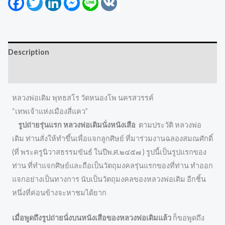
Description
Reviews (0)
หลวงพ่อเดิม พุทธสโร วัดหนองโพ นครสวรรค์
“เทพเจ้าแห่งเมืองสี่แคว”
รูปถ่ายรุ่นแรก หลวงพ่อเดิมนั่งหนังเสือ
ตามประวัติ หลวงพ่อ
เดิม ท่านสั่งให้ทำขึ้นเพื่อแจกลูกศิษย์ ที่มาร่วมงานฉลองสมณศักดิ์
(ที่ พระครูนิวาสธรรมขันธ์ ในปีพ.ศ.๒๔๕๗ ) รูปนี้เป็นรูปแรกของ
ท่าน ที่ทำแจกศิษย์และถือเป็นวัตถุมงคลรุ่นแรกของที่ท่าน ทำออก
แจกอย่างเป็นทางการ นับเป็นวัตถุมงคลของหลวงพ่อเดิม อีกชิ้น
หนึ่งที่ค่อนข้างจะหาชมได้ยาก
เมื่อพูดถึงรูปถ่ายนั่งบนหนังเสือของหลวงพ่อเดิมแล้ว
ก็ขอพูดถึง