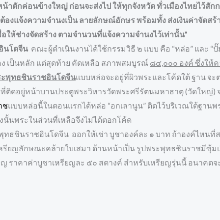
นาดหน้าตักค่อนข้างใหญ่ ก่อนจะส่งไป ให้ทุกจังหวัด ทั่วเมืองไทยไ
ว ต้องแจ้งความจำนงเป็น ลายลักษณ์อักษร พร้อมทั้ง ส่งเงินค่าจั
อให้ช่างจัดสร้าง ตามจำนวนที่แจ้งความจำนงไว้เท่านั้น”
อินโดจีน
คณะผู้ดำเนินงานได้ใช้กรรมวิธี ๒ แบบ คือ “หล่อ” และ “
 เป็นหลัก แต่สุดท้าย คัดเหลือ สภาพสมบูรณ์
๘๔,๐๐๐ องค์ ซึ่งให
ระพุทธชินราชอินโดจีน
แบบหล่อจะอยู่ที่ผิวพระและโค้ดใต้ ฐาน จะ
ที่ติดอยู่หน้าบานประตูพระวิหารวัดพระศรีรัตนมหาธาตุ (วัดใหญ่) 
าช
แบบหล่อนี้ในตอนแรกได้หล่อ “อกเลานูน” ติดไว้บริเวณใต้ฐานพระ 
นั้นพระในส่วนที่เหลือจึงไม่ได้ตอกโค้ด
ชินราชอินโดจีน ออกให้เช่า บูชาองค์ละ ๑ บาท ถ้าองค์ไหนที่ส
ียญลักษณะคล้ายใบเสมา ด้านหน้าเป็น รูปพระพุทธชินราชมีซุ้มเรื
ยญ ราคาค่าบูชาเหรียญละ ๕๐ สตางค์ สำหรับเหรียญรุ่นนี้ อนาคต