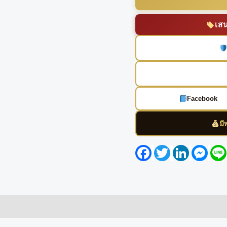
เส
Facebook
มี
Facebook
Twitter
LinkedIn
Mess