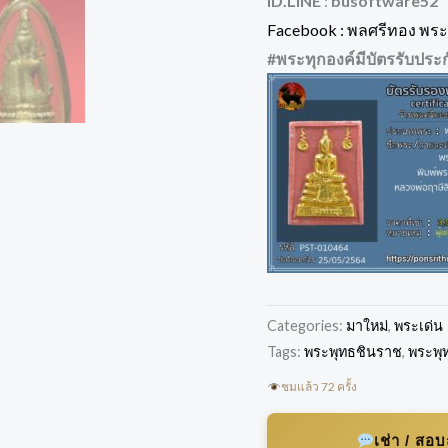
ID.LINE
:
busoftware52
Facebook : พลศรีทอง พระเ
#พระทุกองค์มีบัตรรับประ
Categories:
มาใหม่
,
พระเด่น
Tags:
พระพุทธชินราช
,
พระพุ
ชมแล้ว 72 ครั้ง
เช่า / สอ