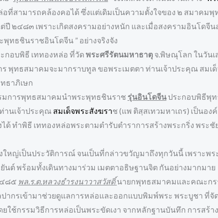
อที่สามารถคล้องคอได้ ซึ่งแต่เดิมเป็นความตั้งใจของ ๒ สมาคมพ
ตั้งแต่ปี ๒๔๘๓ เพราะเกิดสงครามอย่างหนัก และเมื่อสงครามอินโด
พุทธชินราชอินโดจีน ” อย่างจริงจัง
ะกอบพิธี เททองหล่อ ที่วัด
พระศรีรัตนมหาธาตุ
จ.พิษณุโลก ในวันเสาร
าร พุทธสมาคมจะมากราบทูล ขอพระเมตตา ท่านเจ้าประคุณ สมเด็จพ
ุทธาภิเษก
รมการพุทธสมาคมนำพระพุทธชินราช
รุ่นอินโดจีน
ประกอบพิธีพุท
ีท่านเจ้าประคุณ
สมเด็จพระสังฆรา
ช (แพ ติสฺสเทวมหาเถร) เป็นอง
ทั้งได้ ทำพิธี เททองหล่อพระตามตำรับตำราการสร้างพระกริ่ง พระชั
่ายิ่งใหญ่เป็นประวัติการณ์ จนเป็นที่กล่าวขวัญมาถึงทุกวันนี้ เพร
ระยันต์ พร้อมทั้งเดินทางมาร่วม เมตตาอธิษฐานจิต กันอย่างมากมาย
 ๒๔๘๕
พล.ร.ต.หลวงธำรงนาวาสวัสดิ์
นายกพุทธสมาคมและคณะกรรมก
ปากรเข้ามาช่วยดูแลการหล่อและออกแบบพิมพ์พระ พระบูชา ที่จั
ยใช้กรรมวิธีการหล่อเป็นพระขัดเงา จากหลักฐานบันทึก การสร้าง ไ