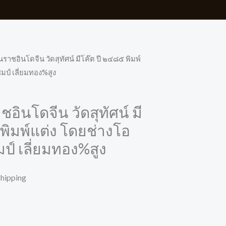
ราชอินโดจีน วัดสุทัศน์ มีโค๊ต ปี ๒๔๘๕ พิมพ์
มป์ เลี่ยมทอง%สูง
อินโดจีน วัดสุทัศน์ มี
พิมพ์แต่ง โดยช่างโอ
ป์ เลี่ยมทอง%สูง
Shipping