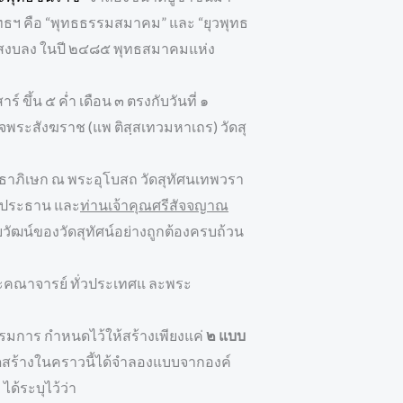
ุทธฯ คือ “พุทธธรรมสมาคม” และ “ยุวพุทธ
จีนสงบลง ในปี ๒๔๘๕ พุทธสมาคมแห่ง
์ ขึ้น ๕ ค่ำ เดือน ๓ ตรงกับวันที่ ๑
ระสังฆราช (แพ ติสฺสเทวมหาเถร) วัดสุ
ธาภิเษก ณ พระอุโบสถ วัดสุทัศนเทพวรา
ค์ประธาน และ
ท่านเจ้าคุณศรีสัจจญาณ
ยวัฒน์ของวัดสุทัศน์อย่างถูกต้องครบถ้วน
าะพระคณาจารย์ ทั่วประเทศแ ละพระ
าร กำหนดไว้ให้สร้างเพียงแค่
๒ แบบ
ดสร้างในคราวนี้ได้จำลองแบบจากองค์
ด้ระบุไว้ว่า