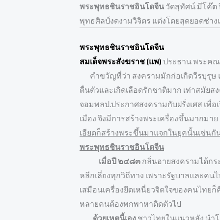
พระพุทธชินราชอินโดจีน
วัดสุทัศน์ มีโค๊
พุทธศิลป์งดงามวิจิตร แต่งโดยสุดยอดช่า
พระพุทธชินราชอินโดจีน
สมเด็จพระสังฆราช (แพ)
ประธาน พระคณาจ
คำขวัญที่ว่า สงครามมักก่อเกิดวีรบุรุษ 
ตื่นตัวและเกิดเลือดรักชาติมาก เท่าสมัยส
จอมพลป.ประกาศสงครามกับฝรั่งเศส เพื่อเร
เมือง จึงมีการสร้างพระเครื่องขึ้นมากมาย
เอียดก็สร้างพระขึ้นมาแจกในยุคนั้นเช่นกั
พระพุทธชินราชอินโดจีน
เมื่อปี ๒๔๘๓
กลิ่นอายสงครามได้กระจ
หลีกเลี่ยงทุกวิถีทาง เพราะรัฐบาลและคนไทย
เสมือนเครื่องยึดเหนี่ยวจิตใจของคนไทยก็ค
หลายคนต้องพกพาหาติดตัวไป
ด้วยเหตุนี้เอง
ชาวไทยในแนวหลัง นำโ