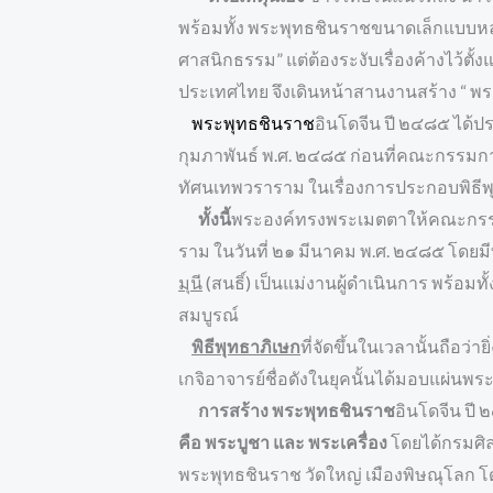
พร้อมทั้ง พระพุทธชินราชขนาดเล็กแบบหล่
ศาสนิกธรรม” แต่ต้องระงับเรื่องค้างไว้
ประเทศไทย จึงเดินหน้าสานงานสร้าง “ พระ
พระพุทธชินราช
อินโดจีน ปี ๒๔๘๕ ได้ปร
กุมภาพันธ์ พ.ศ. ๒๔๘๕ ก่อนที่คณะกรรมก
ทัศนเทพวราราม ในเรื่องการประกอบพิธีพ
ทั้งนี้
พระองค์ทรงพระเมตตาให้คณะกร
ราม ในวันที่ ๒๑ มีนาคม พ.ศ. ๒๔๘๕ โดยม
มุนี
(สนธิ์) เป็นแม่งานผู้ดำเนินการ พร้อม
สมบูรณ์
พิธีพุทธาภิเษก
ที่จัดขึ้นในเวลานั้นถือว
เกจิอาจารย์ชื่อดังในยุคนั้นได้มอบแผ่นพ
การสร้าง พระพุทธชินราช
อินโดจีน ปี
คือ พระบูชา และ พระเครื่อง
โดยได้กรมศิล
พระพุทธชินราช วัดใหญ่ เมืองพิษณุโลก โด