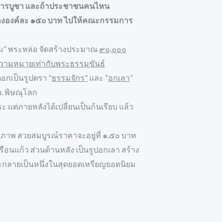
ว้สักการบูชา และถ้าประชาชนคนไหน
ดสร้างองค์ละ ๑๕๐ บาท ไปให้คณะกรรมการ
ปั๊ม” พระหล่อ จัดสร้างประมาณ
๙๐,๐๐๐
้ความหมายเท่ากับพระธรรมขันธ์
ตอกเป็นรูปตรา “
ธรรมจักร”
และ “
อกเลา
”
จ. พิษณุโลก
แต่ภายหลังได้เปลี่ยนเป็นก้นเรียบ แล้ว
ภาพ สวยสมบูรณ์ราคาจะอยู่ที่ ๑.๕๐ บาท
อนแก้ว ส่วนด้านหลัง เป็นรูปอกเลา สร้าง
จะกลายเป็นหนึ่งในสุดยอดเหรียญยอดนิยม