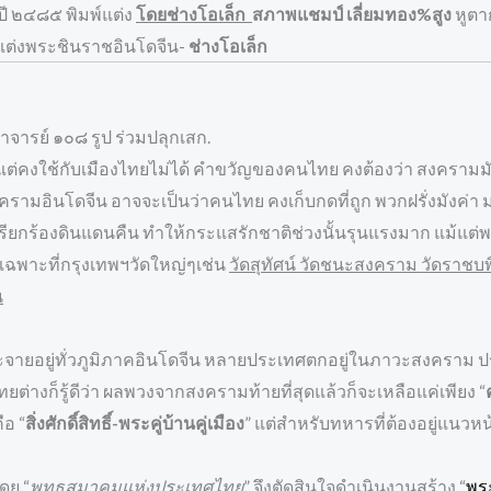
ต ปี ๒๔๘๕ พิมพ์แต่ง
โดยช่างโอเล็ก
สภาพแชมป์ เลี่ยมทอง%สูง
หูตา
งแต่งพระชินราชอินโดจีน-
ช่างโอเล็ก
ารย์ ๑๐๘ รูป ร่วมปลุกเสก.
แต่คงใช้กับเมืองไทยไม่ได้ คำขวัญของคนไทย คงต้องว่า สงครามมั
งครามอินโดจีน อาจจะเป็นว่าคนไทย คงเก็บกดที่ถูก พวกฝรั่งมังค่า 
ียกร้องดินแดนคืน ทำให้กระแสรักชาติช่วงนั้นรุนแรงมาก แม้แต่พร
 เฉพาะที่กรุงเทพฯวัดใหญ่ๆเช่น
วัดสุทัศน์ วัดชนะสงคราม วัดราชบ
น
ายอยู่ทั่วภูมิภาคอินโดจีน หลายประเทศตกอยู่ในภาวะสงคราม ประเ
ต่างก็รู้ดีว่า ผลพวงจากสงครามท้ายที่สุดแล้วก็จะเหลือแค่เพียง “
ือ “
สิ่งศักดิ์สิทธิ์-พระคู่บ้านคู่เมือง
” แต่สำหรับทหารที่ต้องอยู่แนวหน้
ดย “
พุทธสมาคมแห่งประเทศไทย
” จึงตัดสินใจดำเนินงานสร้าง “
พร