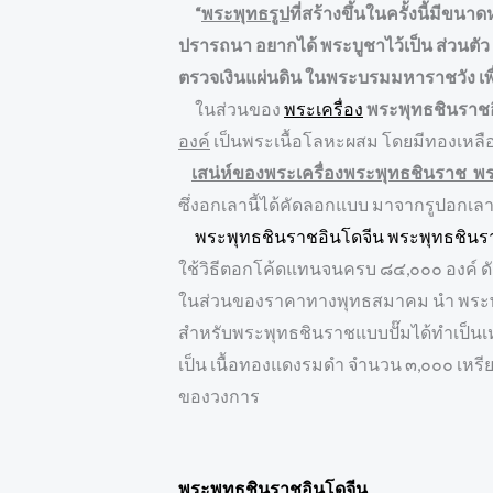
“
พระพุทธรูป
ที่สร้างขึ้นในครั้งนี้มีข
ปรารถนา อยากได้ พระบูชาไว้เป็น ส่วนตั
ตรวจเงินแผ่นดิน ในพระบรมมหาราชวัง เพื่
ในส่วนของ
พระเครื่อง
พระพุทธชินราช
องค์
เป็นพระเนื้อโลหะผสม โดยมีทองเหลือง
เสน่ห์ของพระเครื่องพระพุทธชินราช พ
ซึ่งอกเลานี้ได้คัดลอกแบบ มาจากรูปอกเลา
พระพุทธชินราชอินโดจีน พระพุทธชินร
ใช้วิธีตอกโค้ดแทนจนครบ ๘๔,๐๐๐ องค์ ดัง
ในส่วนของราคาทางพุทธสมาคม นำ พระพุทธ
สำหรับพระพุทธชินราชแบบปั๊มได้ทำเป็นเหร
เป็น เนื้อทองแดงรมดำ จำนวน ๓,๐๐๐ เหรี
ของวงการ
พระพุทธชินราชอินโดจีน