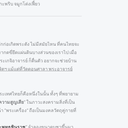
กะพริบ จมูกโด่งเฟี้ยว
กก่อเกิดพระดัง ไม่มีสมัยไหน ที่คนไทยจะ
มากดขี่ยึดแผ่นดินบางส่วนของเราไป เมื่อ
ะเกจิอาจารย์ ก็ตื่นตัว อยากจะช่วยบ้าน
พิตฯ แม้แต่ที่วัดดอนศาลา พระอาจารย์
ทศไทยก็คือหนึ่งในนั้น ทั้งๆ ที่พยายาม
ความสูญเสีย
” ในภาวะสงครามสิ่งที่เป็น
า “พระเครื่อง” ถือเป็นมงคลวัตถุคู่กายที่
ะพุทธชินราช
” จำลองขนาดบูชาขึ้นมา