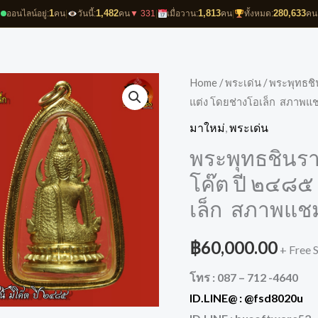
1
1,482
1,813
280,633
ออนไลน์อยู่:
คน
|
วันนี้:
คน
▼ 331
|
เมื่อวาน:
คน
|
ทั้งหมด:
คน
Home
/
พระเด่น
/ พระพุทธชิน
แต่ง โดยช่างโอเล็ก สภาพแช
มาใหม่
,
พระเด่น
พระพุทธชินราช
โค๊ต ปี ๒๔๘๕ 
เล็ก สภาพแชม
฿
60,000.00
+ Free 
โทร : 087 – 712 -4640
ID.LINE@ :
@fsd8020u