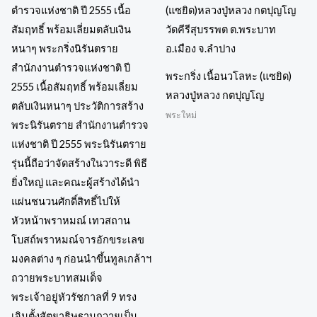
พระกริ่ง เนื้อนวโลหะ (แซยิด)
หลวงปู่หลวง กตปุญโญ
พระใหม่