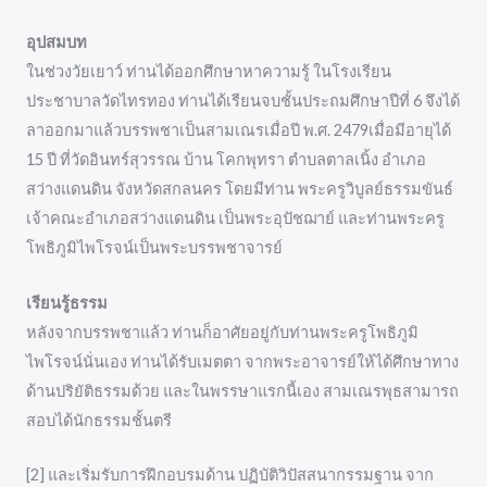
อุปสมบท
ในช่วงวัยเยาว์ ท่านได้ออกศึกษาหาความรู้ ในโรงเรียน
ประชาบาลวัดไทรทอง ท่านได้เรียนจบชั้นประถมศึกษาปีที่ 6 จึงได้
ลาออกมาแล้วบรรพชาเป็นสามเณรเมื่อปี พ.ศ. 2479เมื่อมีอายุได้
15 ปี ที่วัดอินทร์สุวรรณ บ้าน โคกพุทรา ตำบลตาลเนิ้ง อำเภอ
สว่างแดนดิน จังหวัดสกลนคร โดยมีท่าน พระครูวิบูลย์ธรรมขันธ์
เจ้าคณะอำเภอสว่างแดนดิน เป็นพระอุปัชฌาย์ และท่านพระครู
โพธิภูมิไพโรจน์เป็นพระบรรพชาจารย์
เรียนรู้ธรรม
หลังจากบรรพชาแล้ว ท่านก็อาศัยอยู่กับท่านพระครูโพธิภูมิ
ไพโรจน์นั่นเอง ท่านได้รับเมตตา จากพระอาจารย์ให้ได้ศึกษาทาง
ด้านปริยัติธรรมด้วย และในพรรษาแรกนี้เอง สามเณรพุธสามารถ
สอบได้นักธรรมชั้นตรี
[2] และเริ่มรับการฝึกอบรมด้าน ปฏิบัติวิปัสสนากรรมฐาน จาก