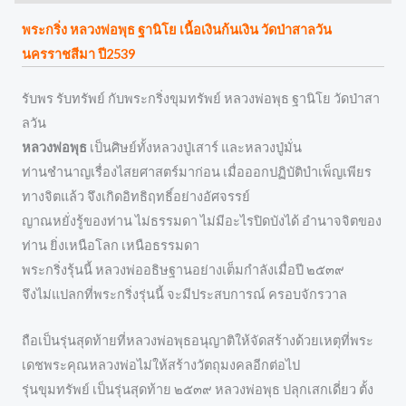
พระกริ่ง หลวงพ่อพุธ ฐานิโย เนื้อเงินก้นเงิน วัดป่าสาลวัน
นครราชสีมา ปี2539
รับพร รับทรัพย์ กับพระกริ่งขุมทรัพย์ หลวงพ่อพุธ ฐานิโย วัดป่าสา
ลวัน
หลวงพ่อพุธ
เป็นศิษย์ทั้งหลวงปู่เสาร์ และหลวงปู่มั่น
ท่านชำนาญเรื่องไสยศาสตร์มาก่อน เมื่อออกปฏิบัติบำเพ็ญเพียร
ทางจิตแล้ว จึงเกิดอิทธิฤทธิ์อย่างอัศจรรย์
ญาณหยั่งรู้ของท่าน ไม่ธรรมดา ไม่มีอะไรปิดบังได้ อำนาจจิตของ
ท่าน ยิ่งเหนือโลก เหนือธรรมดา
พระกริ่งรุ้นนี้ หลวงพ่ออธิษฐานอย่างเต็มกำลังเมื่อปี ๒๕๓๙
จึงไม่แปลกที่พระกริ่งรุ่นนี้ จะมีประสบการณ์ ครอบจักรวาล
ถือเป็นรุ่นสุดท้ายที่หลวงพ่อพุธอนุญาติให้จัดสร้างด้วยเหตุที่พระ
เดชพระคุณหลวงพ่อไม่ให้สร้างวัตถุมงคลอีกต่อไป
รุ่นขุมทรัพย์ เป็นรุ่นสุดท้าย ๒๕๓๙ หลวงพ่อพุธ ปลุกเสกเดี่ยว ตั้ง