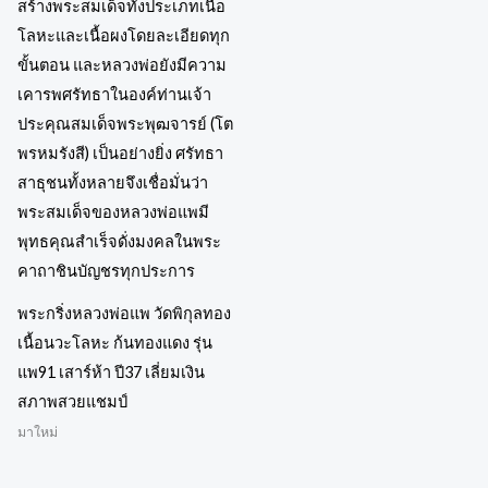
พระกริ่งหลวงพ่อแพ วัดพิกุลทอง
เนื้อนวะโลหะ ก้นทองแดง รุ่น
แพ91 เสาร์ห้า ปี37 เลี่ยมเงิน
สภาพสวยแชมป์
มาใหม่