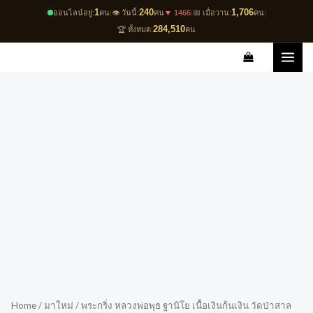
Skip
1
240
1,706
ออนไลน์อยู่:
คน
|
👁️ วันนี้:
คน
▼ 1466
|
📅 เมื่อวาน:
คน
|
to
284,510
🏆 ทั้งหมด:
คน
content
Home
/
มาใหม่
/ พระกริ่ง หลวงพ่อพุธ ฐานิโย เนื้อเงินก้นเงิน วัดป่าสาล