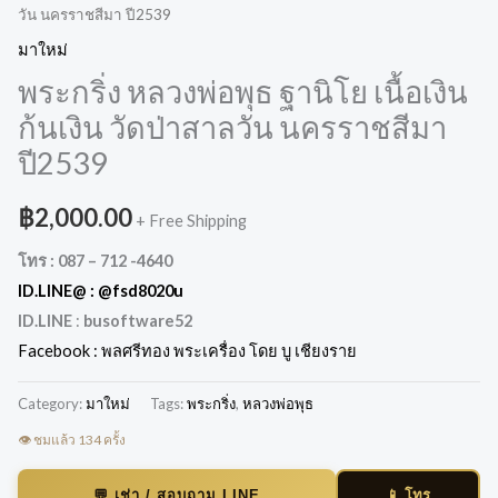
วัน นครราชสีมา ปี2539
มาใหม่
พระกริ่ง หลวงพ่อพุธ ฐานิโย เนื้อเงิน
ก้นเงิน วัดป่าสาลวัน นครราชสีมา
ปี2539
฿
2,000.00
+ Free Shipping
โทร : 087 – 712 -4640
ID.LINE@ :
@fsd8020u
ID.LINE
:
busoftware52
Facebook : พลศรีทอง พระเครื่อง โดย บู เชียงราย
Category:
มาใหม่
Tags:
พระกริ่ง
,
หลวงพ่อพุธ
👁️ ชมแล้ว 134 ครั้ง
📱 โทร
💬 เช่า / สอบถาม LINE