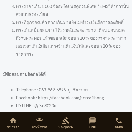
พระราคาเกิน 1,000 จัดส่งโดยพัสดุด่วนพิเศษ “EMS” ต่ำกว่านั้น
ส่งแบบลงทะเบียน
พระที่ถูกจองแล้ว หากเกิน5 วันยังไม่ชำระเงินถือว่าสละสิทธิ์
พระเกินหมื่นผ่อนจ่ายได้3งวดในระยะเวลา 2 เดือน ผ่อนหมด
ถึงรับพระ ผ่อนแล้วขอยกเลิกขอหัก 20 % ของราคาพระ *หาก
เลยเวลาเกิน2เดือนทางร้านคืนเงินให้และขอหัก 20 % ของ
ราคาพระ
มีข้อสอบถามติดต่อได้ที่
Telephone : 063-969-5995 บู เชียงราย
Facebook : https://facebook.com/ponsrithong
ID.LINE : @fsd8020u
e-mail : adipong.kh@gmail.com
home
storefront
gavel
chat
phone
หน้าหลัก
พระทั้งหมด
ประมูลพระ
LINE
ติดต่อ