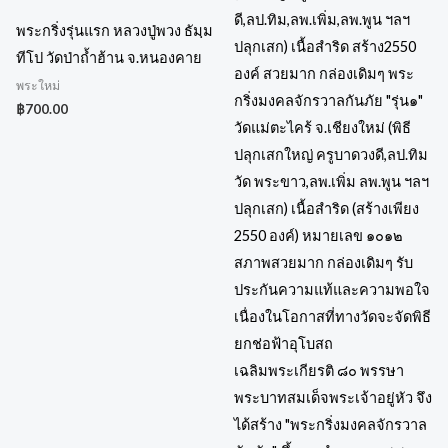
พระกริ่งรุ่นแรก หลวงปู่พวง ธัมฺม
ทีโป วัดป่าถ้ำฮ้าน จ.หนองคาย
พระใหม่
฿
700.00