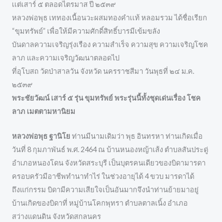
เเต่เสาร์ ๕ ตลอดไตรมาส ปี ๒๕๓๙
หลวงพ่อพุธ เททองเนื้อนวะผสมทองคำเเท้ หลอมรวม ได้ชื่อเรียก
“ขุมทรัพย์” เพื่อให้มีความศักดิ์สิทธิ์บารมีเข้มขลัง
บันดาลความเจริญรุ่งเรือง ความสำเร็จ ความสุข ความเจริญโชค
ลาภ และความเจริญวัฒนาตลอดไป
ที่อุโบสถ วัดป่าสาลวัน จังหวัด นครราชสีมา วันพุธที่ ๒๔ ม.ค.
๒๕๓๙
พระชัยวัฒน์ เสาร์ ๕ รุ่น ขุมทรัพย์ พระรุ่นนี้ทั้งชุดเด่นเรื่อง โชค
ลาภ เมตตามหานิยม
หลวงพ่อพุธ ฐานิโย
ท่านมีนามเดิมว่า พุธ อินทรหา ท่านเกิดเมื่อ
วันที่ 8 กุมภาพันธ์ พ.ศ. 2464 ณ บ้านหนองหญ้าเส้ง ตำบลสันประดู่
อำเภอหนองโดน จังหวัดสระบุรี เป็นบุตรคนเดียวของบิดามารดา
ครอบครัวมีอาชีพทำนาทำไร่ ในช่วงอายุได้ 4 ขวบ มารดาได้
ถึงแก่กรรม บิดามีความเสียใจเป็นอันมากจึงนำท่านย้ายมาอยู่
บ้านเกิดของบิดาที่ หมู่บ้านโคกพุทรา ตำบลตาลเนิ้ง อำเภอ
สว่างแดนดิน จังหวัดสกลนคร