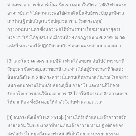
ท่านพระอาจารย์เสาร์เป็นครั้งแรก ต่อมาในปีพ.ศ. 2483 ท่านพระ
อาจารย์เสาร์ ได้พาหลวงพ่อไปฝากตัวเป็นศิษย์พระปัญญาพิศาล
เถร (หนู ฐิตปญฺโญ) ณ วัดปทุมวนาราม (วัดสระปทุม)
กรุงเทพมหานคร ซึ่งหลวงพ่อได้จำพรรษาเรื่อยมาจนอายุครบ
บวช 21 ปี จึงได้อุปสมบทเมื่อวันที่ 24 กรกฎาคม พ.ศ. 2485 ณ วัด
แห่งนี้ หลวงพ่อได้ปฏิบัติศาสนกิจช่วยงานพระศาสนาตลอดมา
[3] และในช่วงสงครามแปซิฟิก ท่านได้อพยพกลับไปจำพรรษาที่
วัดบูรพา จังหวัดอุบลราชธานี และท่านได้อยู่จำพรรษาที่วัดแห่ง
นั้นจนถึงปี พ.ศ. 2489 ระหว่างนั้นท่านเกิดอาพาธเป็นวัณโรคอย่าง
หนัก ต่อมาท่านได้พบกับหลวงปู่ฝั้น อาจาโร และท่านก็ได้ช่วย
รักษาโดยการสอนให้เพ่งอาการ 32 โดยให้พิจารณาถึงความตาย
ให้มากที่สุด ทั้งยัง คอยให้กำลังใจกับท่านตลอดเวลา
[4] จนกระทั่งเมื่อปี พ.ศ. 2513[5] ท่านได้รับตำแหน่งเจ้าอาวาสวัด
ป่าสาลวัน ในระยะเวลาที่ท่านเป็นเจ้าอาวาส ท่านปฏิบัติกิจของ
สงฆ์อย่างไม่หยุดยั้ง และทำหน้าที่เป็นวิทยากรบรรยายธรรม