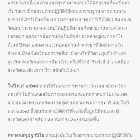
พรรษาแรกนี้เอง สามเณรพุธสามารถสอบได้นักธรรมชั้นตรี และ
เริ่มรับการฝึกอบรมด้านปฏิบัติวิปัสสนากรรมฐาน จากท่านพระ
อาจารย์เสาร์เป็นครั้งแรก จนอายุครบบวช 21 ปี จึงได้อุปสมบท ณ
วัดปทุมวนาราม หลวงพ่อได้ปฏิบัติศาสนกิจช่วยงานพระศาสนา
ตลอดมา นอกจากนั้นท่านยังเป็นศิษย์ของหลวงปู่ฝั้น อาจาโร
ตั้งแต่ ปี พ.ศ. ๒๕๑๓ หลวงพ่อพุธท่านจำพรรษาที่วัดป่าสาลวัน
อำเภอเมือง จังหวัดนครราชสีมา บ้าง หรือที่วัดวะภูแก้ว อำเภอ
สูงเนิน จังหวัดนครราชสีมา บ้าง หรือที่วัดป่าชินรังสี อำเภอเมือง
จังหวัดฉะเชิงเทรา บ้าง สลับกันไป-มา
ในปี พ.ศ. ๒๕๓๕
ท่านได้รับพระราชทานรางวัล เสมาธรรมจักร
ทองคำ ในด้านส่งเสริมการเผยแพร่พระพุทธศาสนา ในประเทศ
จากสมเด็จพระเทพรัตนราชสุดาฯ สยามบรมราชกุมารี และในปี
พ.ศ. ๒๕๓๕ นี้เช่นกัน ท่านได้ดำริที่จะก่อตั้งมูลนิธิคณะสงฆ์
จังหวัดนครราชสีมา มหานิกาย และธรรมยุตขึ้น
หลวงพ่อพุธ ฐานิโย
ท่านมุ่งมั่นในเรื่องการอบรมธรรมปฏิบัติให้กับ