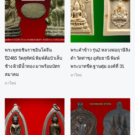
พระพุทธชินราชอินโดจีน
พระคำข้าว รุ่น2 หลวงพ่อฤาษีลิง
ปี2485 วัดสุทัศน์ พิมพ์ต้อบัวเล็บ
ดำ วัดท่าซุง อุทัยธานี พิมพ์
ช้าง ผิวมีนํ้าทอง มาพร้อมบัตร
พระบาทขีด ฐานตุ่ม องค์ที่ 31
สมาคม
มาใหม่
มาใหม่