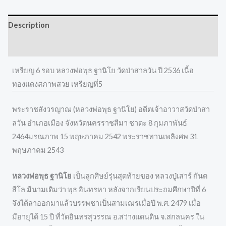
Description
Reviews (0)
เหรียญ 6 รอบ หลวงพ่อพุธ ฐานิโย วัดป่าสาลวัน ปี 2536 เนื้อ
ทองแดงสภาพสวย เหรียญที่5
พระราชสังวรญาณ (หลวงพ่อพุธ ฐานิโย) อดีตเจ้าอาวาสวัดป่าสา
ลวัน อำเภอเมือง จังหวัดนครราชสีมา ชาตะ 8 กุมภาพันธ์
2464มรณภาพ 15 พฤษภาคม 2542 พระราชทานเพลิงศพ 31
พฤษภาคม 2543
หลวงพ่อพุธ ฐานิโย
เป็นลูกศิษย์รุ่นสุดท้ายของ หลวงปู่เสาร์ กันต
สีโล มีนามเดิมว่า พุธ อินทรหา หลังจากเรียนประถมศึกษาปีที่ 6
จึงได้ลาออกมาแล้วบรรพชาเป็นสามเณรเมื่อปี พ.ศ. 2479 เมื่อ
มีอายุได้ 15 ปี ที่วัดอินทรสุวรรณ อ.สว่างแดนดิน จ.สกลนคร ใน