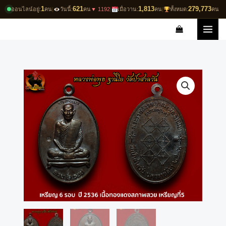
Skip
1
621
1,813
279,773
ออนไลน์อยู่:
คน
|
วันนี้:
คน
▼ 1192
|
เมื่อวาน:
คน
|
ทั้งหมด:
คน
to
content