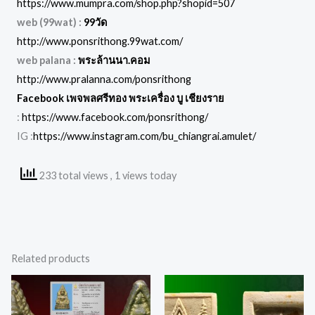
https://www.mumpra.com/shop.php?shopid=507
web (99wat) :
99วัด
http://www.ponsrithong.99wat.com/
web palana :
พระล้านนา.คอม
http://www.pralanna.com/ponsrithong
Facebook เพจพลศรีทอง พระเครื่อง บู เชียงราย
:
https://www.facebook.com/ponsrithong/
IG :
https://www.instagram.com/bu_chiangrai.amulet/
233 total views
, 1 views today
Related products