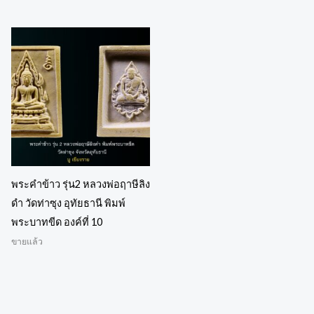
พระคำข้าว รุ่น2 หลวงพ่อฤาษีลิง
ดำ วัดท่าซุง อุทัยธานี พิมพ์
พระบาทขีด องค์ที่ 10
ขายแล้ว