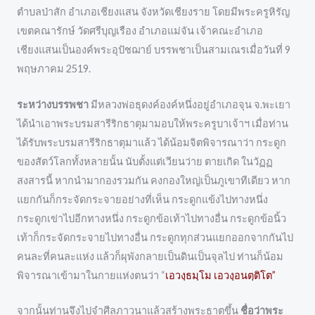
ตำบลป่าสัก อำเภอเชียงแสน จังหวัดเชียงราย โดยมีพระครูหิรัญ
เขตคณารักษ์ วัดศรีบุญเรือง อำเภอแม่จัน เจ้าคณะอำเภอ
เชียงแสนเป็นองค์พระอุปัชฌาย์ บรรพชาเป็นสามเณรเมื่อวันที่ 9
พฤษภาคม 2519.
ระหว่างบรรพชา
มีหลวงพ่อธุดงค์องค์หนึ่งอยู่อำเภอจุน จ.พะเยา
ได้นำเอาพระบรมสารีริกธาตุมามอบให้พระครูบาเจ้าฯ เมื่อท่าน
ได้รับพระบรมสารีริกธาตุมาแล้ว ได้น้อมจิตพิจารณาว่า กระดูก
ของสัตว์โลกทั้งหลายนั้น นับตั้งแต่เวียนว่าย ตายเกิด ในวัฏฏ
สงสารนี้ หากนำมากองรวมกัน คงกองใหญ่เป็นภูเขาทีเดียว หาก
แยกกันก็กระจัดกระจายอย่างที่เห็น กระดูกแข้งไปทางหนึ่ง
กระดูกเข่าไปอีกทางหนึ่ง กระดูกข้อเท้าไปทางอื่น กระดูกข้อนิ้ว
เท้าก็กระจัดกระจายไปทางอื่น กระดูกทุกส่วนแยกออกจากกันไป
คนละที่คนละแห่ง แล้วก็ผุพังกลายเป็นดินเป็นจุลไป ท่านก็น้อม
พิจารณาเข้ามาในกายแห่งตนว่า “
เอวงฺธมฺโม เอวงฺอนตฺติโต”
จากนั้นท่านจึงไปจำศีลภาวนาแล้วสร้างพระธาตุขึ้น
ชื่อว่าพระ