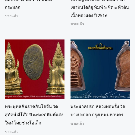
กระบอก
เขาบันไดอิฐ พิมพ์ ๖ ชิด ๑ หัวตัน
เนื้อทองแดง ปี 2516
ขายแล้ว
ขายแล้ว
พระพุทธชินราชอินโดจีน วัด
พระนาคปรก หลวงพ่อพริ้ง วัด
สุทัศน์ มีโค๊ต ปี ๒๔๘๕ พิมพ์แต่ง
บางปะกอก กรุงเทพมหานคร
ใหม่ โดยช่างโอเล็ก
ขายแล้ว
ขายแล้ว