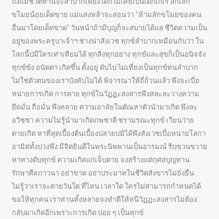
ถึงแม้ชีวิตท่านจะลำบากเพียงใดก็ไม่เคยเป็นเด็กเกเร ลักเล็ก
ขโมยน้อยเด็ดขาย แม่แสงหล้าจะสอนว่า “ห้ามลักขโมยของคน
อื่นมาโดยเด็ดขาด” วันหน้าถ้ามีบุญก็จะสบายได้แล ชีวิตความเป็น
อยู่ของพระครูบาเจ้าฯ ช่างน่าสังเวช ทุกข์ลำบากเหมือนกับว่า ใน
โลกนี้บ่มีใครเท่าเทียมได้ ทุกสิ่งทุกอย่าง ทุกข์และสุขก็เป็นอนิจจัง
ทุกข์ขัง อนัตตา เกิดขึ้น ตั้งอยู่ ดับไป ไม่เที่ยงเป็นทุกข์ทนลำบาก
ไม่ใช่ตัวตนของเราบังคับไม่ได้ พิจารณาให้ถี่ถ้วนแล้ว พึงจะเบื่อ
หน่ายการเกิด การตาย ทุกข์ในวัฏฏะสงสารพึงสละละวางความ
ยึดมั่น ถือมั่น พึงคลาย ความอาลัยในตัณหาตัวนำมาเกิด พึงละ
อวิชชา ความไม่รู้นำมาเกิดภพชาติ ชรามรณะทุกข์ เวียนว่าย
ตายเกิด หาที่สุดเบื้องต้นเบื้องปลายบ่มิได้พึงสังเวชเบื่อหน่ายโลกา
อามิสทั้งปวงพึง มีจิตยินดีในพระนิพพานเป็นอารมณ์ รีบขวนขวาย
หาทางดับทุกข์ ความเกิดแก่เจ็บตาย จงสร้างแต่กุศลบุญทาน
รักษาศีลภาวนา อย่าขาด อย่าประมาทในชีวิตสังขารไม่ยั่งยืน
ไม่รู้ว่าเราจะตายวันใด ที่ไหน เวลาใด ใครไม่สามารถกำหนดได้
ขอให้ทุกคน เราท่านทั้งหลายจงทำดีให้หนีวัฏฏะสงสารไม่ต้อง
กลับมาเกิดอีกเพราะการเกิด บ่อย ๆ เป็นทุกข์