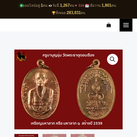
Skip
1
1,267
1,801
ออนไลน์อยู่:
คน
|
วันนี้:
คน
▼ 534
|
เมื่อวาน:
คน
|
to
283,831
ทั้งหมด:
คน
content