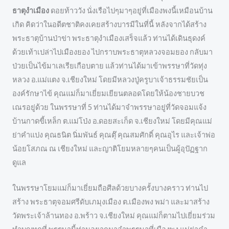
ธาตุงำเมือง
ดอยท้าววัง นั่งเรือไปๆมาๆอยู่ที่เมืองพงนี้เหมือนบ้าน
เกิด คิดว่าในอดีตชาติคงเคยสร้างบารมีในที่นี้ หลังจากได้สร้าง
พระธาตุบ้านป่าข่า พระธาตุงำเมืองเสร็จแล้ว ท่านได้เดินธุดงค์
ด้วยเท้าเปล่าไปเมืองยอง ไปกราบพระธาตุหลวงจอมยอง กลับมา
ป่วยเป็นไข้มาเลเรียเกือบตาย แล้วท่านได้มาเข้าพรรษาที่วัดทุ่ง
หลวง อ.แม่แตง จ.เชียงใหม่ โดยมีหลวงปู่ครูบาเจ้าธรรมชัยเป็น
องค์รักษาไข้ คุณแม่ก็มาเยี่ยมเยียนตลอดโดยให้น้องชายบวช
เณรอยู่ด้วย ในพรรษาที่ 5 ท่านได้มาจำพรรษาอยู่ที่วัดจอมแจ้ง
บ้านกาดขี้เหล็ก ต.แม่โป่ง อ.ดอยสะเก็ด จ.เชียงใหม่ โดยมีคุณแม่
ย่าคำแปง คุณธนิต นิ่มพันธ์ คุณตุ๊ คุณสมศักดิ์ คุณอุไร และเจ้าพ่อ
น้อยโสภณ ณ เชียงใหม่ และญาติโยมหลายๆคนเป็นผู้อุปัฏฐาก
ดูแล
ในพรรษาโยมแม่ก็มาเยี่ยมถือศีลด้วยบางครั้งบางคราว ท่านไป
สร้าง พระธาตุจอมศรีดับเภมุงเมือง ต.เมืองพง พม่า และมาสร้าง
วัดพระเจ้าล้านทอง อ.พร้าว จ.เชียงใหม่ คุณแม่ก็ตามไปเยี่ยมร่วม