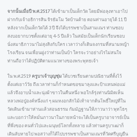
จากนั้นเมื่อปี พ.ศ.2517
ได้เข้ามาเป็นเด็กวัด โดยมีพ่อลุงทาเอาไป
ฝากกับเจ้าอธิการสิน จิรธัมโม วัดบ้านด้าย ตอนท่านอายุได้ 11 ปี
หลังจากเป็นเด็กวัดได้ 3 ปี จึงได้บรรพชาเป็นสามเณร ท่านชอบ
สงบอยากบวชตั้งแต่อายุ 4-5 ปีแล้ว ในสมัยเป็นเด็กนักเรียนชอบ
นั่งสมาธิภาวนาไม่สุงสิงกับใคร เวลาว่างก็เดินจงกรมที่สนามหญ้า
โรงเรียน จนเพื่อนฝูงว่าท่านเป็นบ้า ใครจะว่าอย่างไรไม่สนใจ
ท่านถือว่าได้ปฏิบัติตามแนวทางของพระพุทธเจ้า
ใน พ.ศ.2519
ครูบาเจ้าบุญชุ่ม
ได้บวชเรียนตามปณิธานที่ตั้งไว้
ตั้งแต่เยาว์วัย ถึงเวลาท่านก็กำหนดขอขมาลุงและป้าแทนพ่อแม่
แล้วจึงอาบน้ำและนุ่งผ้าขาวในคืนหนึ่ง พอใกล้รุ่งท่านนิมิตเห็น
หลวงพ่อปู่องค์หนึ่งแก่ ๆ ผมหงอกสักไม้เท้าจากต้นโพธิ์ใหญ่ที่ใน
วัดเดินเข้ามาห่านแล้วสอนธรรม กัมมัฏฐานให้ภาวนาว่า พุทโธๆ
และบอกว่าให้หมั่นภาวนาในภายหน้าจะได้เป็นครูบาอาจารย์เป็น
ที่พึ่งของ คนทั่วไปและมนุษย์โลกทั้งหลาย แล้วท่านครูบาเฒ่าก็
เดินลับหายไป พอสว่างก็ได้ไปบรรพชาเป็นสามเณรที่วัดศรีบุญยืน