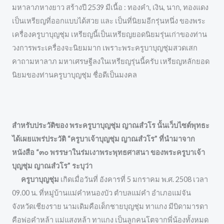
มหาลาภหางยาว สร้างปี 2539 มีเนื้อ : ทองคำ, เงิน, นาก, ทองแดง
เป็นเหรียญที่ออกแบบได้สวย และ เป็นที่นิยมอีกรุ่นหนึ่ง ของพระ
เครื่องครูบาบุญชุ่ม เหรียญนี้เป็นเหรียญยอดนิยมรุ่นเก่าของท่าน
วงการพระเครื่องจะนิยมมาก เพราะพระครูบาบุญชุ่มสวดเสก
คาถามหาลาภ มหาเศรษฐีลงในเหรียญรุ่นนี้ครับ เหรียญหลักยอด
นิยมของท่านครูบาบุญชุ่ม ชื่อดีเป็นมงคล
สำหรับประวัติของ พระครูบาบุญชุ่ม ญาณสํวโร นั้นเว็บไซต์พุทธะ
ได้เผยแพร่ประวัติ “ครูบาเจ้าบุญชุ่ม ญาณสํวโร” ที่นำมาจาก
หนังสือ
“๓๐ พรรษาในร่มเงาพระพุทธศาสนา ของพระครูบาเจ้า
บุญชุ่ม ญาณสํวโร” ระบุว่า
ครูบาบุญชุ่ม
เกิดเมื่อวันที่ อังคารที่ 5 มกราคม พ.ศ. 2508 เวลา
09.00 น. ที่หมู่บ้านแม่คำหนองบัว ตำบลแม่คำ อำเภอแม่จัน
จังหวัดเชียงราย นามเดิมคือเด็กชายบุญชุ่ม ทาแกง มีบิดามารดา
คือพ่อคำหล้า แม่แสงหล้า ทาแกง เป็นลูกคนโตจากพี่น้องทั้งหมด