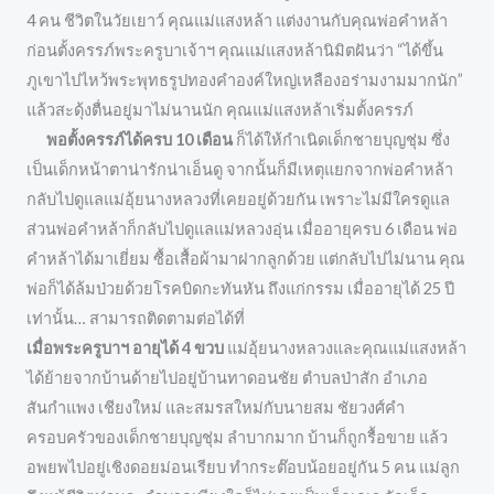
4 คน ชีวิตในวัยเยาว์ คุณแม่แสงหล้า แต่งงานกับคุณพ่อคำหล้า
ก่อนตั้งครรภ์พระครูบาเจ้าฯ คุณแม่แสงหล้านิมิตฝันว่า “ได้ขึ้น
ภูเขาไปไหว้พระพุทธรูปทองคำองค์ใหญ่เหลืองอร่ามงามมากนัก”
แล้วสะดุ้งตื่นอยู่มาไม่นานนัก คุณแม่แสงหล้าเริ่มตั้งครรภ์
พอตั้งครรภ์ได้ครบ 10 เดือน
ก็ได้ให้กำเนิดเด็กชายบุญชุ่ม ซึ่ง
เป็นเด็กหน้าตาน่ารักน่าเอ็นดู จากนั้นก็มีเหตุแยกจากพ่อคำหล้า
กลับไปดูแลแม่อุ้ยนางหลวงที่เคยอยู่ด้วยกัน เพราะไม่มีใครดูแล
ส่วนพ่อคำหล้าก็กลับไปดูแลแม่หลวงอุ่น เมื่ออายุครบ 6 เดือน พ่อ
คำหล้าได้มาเยี่ยม ซื้อเสื้อผ้ามาฝากลูกด้วย แต่กลับไปไม่นาน คุณ
พ่อก็ได้ล้มป่วยด้วยโรคบิดกะทันหัน ถึงแก่กรรม เมื่ออายุได้ 25 ปี
เท่านั้น… สามารถติดตามต่อได้ที่
เมื่อพระครูบาฯ อายุได้ 4 ขวบ
แม่อุ้ยนางหลวงและคุณแม่แสงหล้า
ได้ย้ายจากบ้านด้ายไปอยู่บ้านทาดอนชัย ตำบลป่าสัก อำเภอ
สันกำแพง เชียงใหม่ และสมรสใหม่กับนายสม ชัยวงศ์คำ
ครอบครัวของเด็กชายบุญชุ่ม ลำบากมาก บ้านก็ถูกรื้อขาย แล้ว
อพยพไปอยู่เชิงดอยม่อนเรียบ ทำกระต๊อบน้อยอยู่กัน 5 คน แม่ลูก