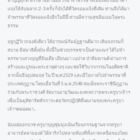
ทำบุญทุกที่ พรรษานี้ท่านอยากมาจำพรรษาที่เมืองพง แม่ย่าคำ
แปงให้จับฉลาก 2-3 ครั้ง ก็จับได้ที่วัดจอมแจ้งที่เดิม ท่านจึงได้มา
จำพรรษาที่วัดจอมแจ้งอีกในปีนี้ ท่านมีความสุขอิ่มเอมในพระ
ธรรม
อยู่กุฏิวิเวกองค์เดียว ได้อารมณ์กัมมัฏฐานดีมาก เดินจงกรมก็
สบาย มีสมาธิตั้งมั่น ทั้งนี้ในช่วงบรรพชาเป็นสามเณร ได้ไปจำ
พรรษาแสวงบุญที่อินเดีย เมียนมา เนปาล ป่าหิมพานต์ ผ่านการ
สร้างและบูรณะพระธาตุต่างๆ และชดใช้วิบากกรรมในอดีตชาติ
จากนั้นจึงอุปสมบท ใน ปี พ.ศ.2529 และมีโอกาสไปจำพรรษาที่
ประเทศภูฏาน โดยเมื่อวันที่ 5 ม.ค.2548 สมเด็จพระราชินีภูฏาน
ร่วมกับพระราชวงศ์ จัดงานอายุวัฒนะมงคลถวายพระครูบาเจ้าฯ
เพื่อเป็นมุทิตาจิตสักการะต่อวัตรปฏิบัติที่งดงามของพระครูบา
เจ้าฯตลอดมา..
นับแต่ออกบวช ครูบาบุญชุ่มมุ่งเน้นเรียนกรรมฐานจากครูบา
อาจารย์หลายองค์ ได้จาริกไปหลายท้องที่ทั้งภาคเหนือของไทย