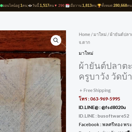
1
1,517
1,813
280,668
ออนไลน์อยู่:
คน
|
วันนี้:
คน
▼ 296
|
เมื่อวาน:
คน
|
ทั้งหมด:
คน
Home
/
มาใหม่
/ ผ้ายันต์ปลา
จ.ตาก
มาใหม่
ผ้ายันต์ปลาตะ
ครูบาวัง วัดบ
+ Free Shipping
โทร : 063-969-5995
ID.LINE@ :
@fsd8020u
ID.LINE
:
busoftware52
Facebook : พลศรีทอง พระเ