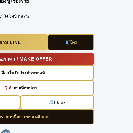
อง บู เชียงราย
บาวัง วัดบ้านเด่น
บถาม LINE
โทร
นอราคา / MAKE OFFER
เงื่อนไขรับประกันพระแท้
คำถามที่พบบ่อย
TikTok
พระแบบนี้อยากขาย คลิกเลย
enger
Line
VK