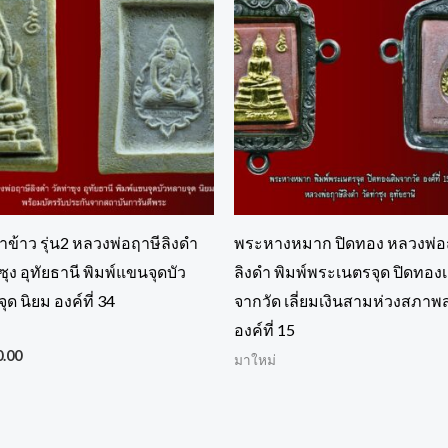
ข้าว รุ่น2 หลวงพ่อฤาษีลิงดำ
พระหางหมาก ปิดทอง หลวงพ่อ
ซุง อุทัยธานี พิมพ์แขนจุดบัว
ลิงดำ พิมพ์พระเนตรจุด ปิดทองเ
ด นิยม องค์ที่ 34
จากวัด เลี่ยมเงินสามห่วงสภาพ
องค์ที่ 15
่
0.00
มาใหม่