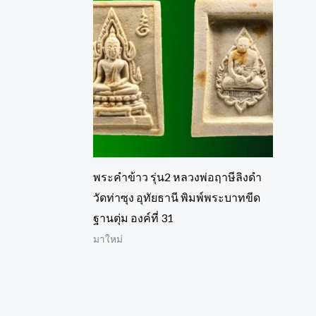
พระคำข้าว รุ่น2 หลวงพ่อฤาษีลิงดำ
วัดท่าซุง อุทัยธานี พิมพ์พระบาทขีด
ฐานตุ่ม องค์ที่ 31
มาใหม่