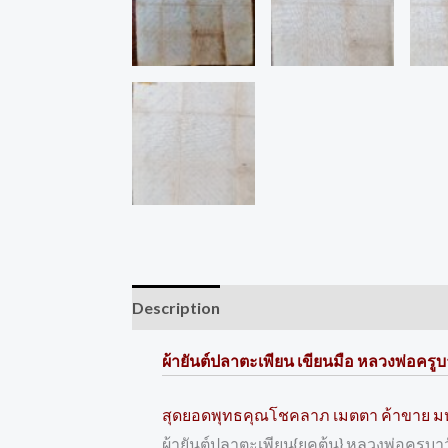
Description
Reviews (0)
ผ้ายันต์ปลาตะเพียน เขียนมือ หลวงพ่อครูบา
สุดยอดพุทธคุณโชคลาภ เมตตา ค้าขาย ม
ผ้ายันต์ปลาตะเพียน{ยุคต้น} หลวงพ่อครูบาว