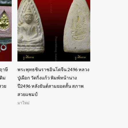
ฤาษี
พระพุทธชินราชอินโดจีน 2496 หลวง
ดิม
ปู่เผือก วัดกิ่งแก้ว พิมพ์หน้านาง
สวย
ปี2496 หลังยันต์สามยอดสั้น สภาพ
สวยแชมป์
มาใหม่