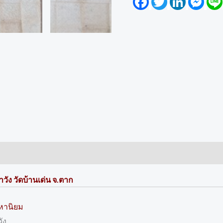
วัง วัดบ้านเด่น จ.ตาก
หานิยม
ัง