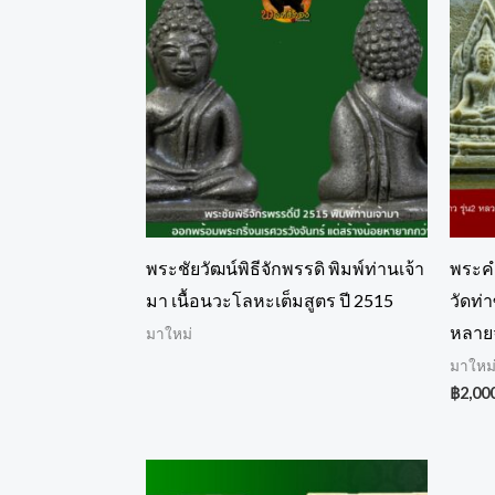
พระชัยวัฒน์พิธีจักพรรดิ พิมพ์ท่านเจ้า
พระคำ
มา เนื้อนวะโลหะเต็มสูตร ปี 2515
วัดท่า
หลายจุ
มาใหม่
มาใหม
฿
2,00