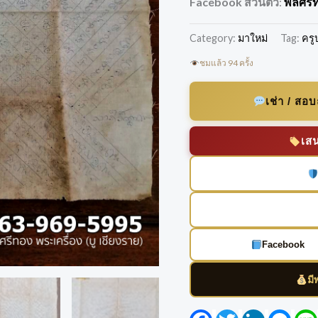
Facebook ส่วนตัว
:
พลศรีท
Category:
มาใหม่
Tag:
ครู
ชมแล้ว 94 ครั้ง
เช่า / สอ
เส
Facebook
มี
Facebook
Twitter
LinkedIn
Mess