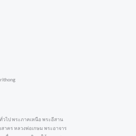
rithong
์ทั่วไป พระภาคเหนือ พระอีสาน
พ่อสาคร หลวงพ่อเกษม พระอาจาร