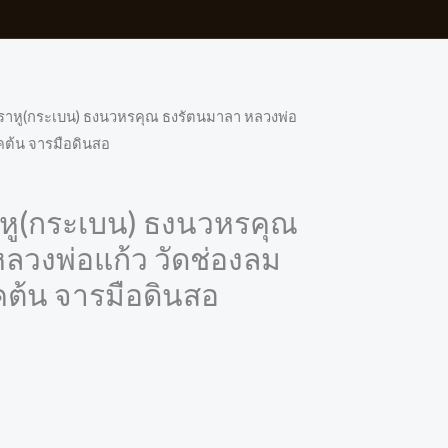
าราหู(กระเบน) ธงนวหรคุณ ธงรัตนมาลา หลวงพ่อ
คต้น จารมือดินสอ
าหู(กระเบน) ธงนวหรคุณ
ลวงพ่อแก้ว วัดช่องลม
คต้น จารมือดินสอ