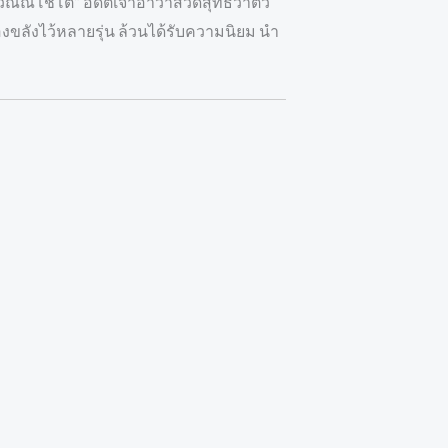
สุวัณณโชโต” อดีตเจ้าอาวาสวัดสุทธิวาตว
ขลังไว้หลายรุ่น ล้วนได้รับความนิยม นำ