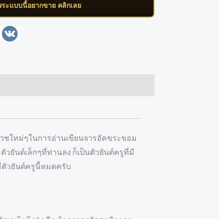
พระแบบนี้อยากขาย คลิกเลย
enger
Line
VK
านบวชใหม่ๆในการอ่านเขียนจารอัคขระขอม
ยันต์เล็กๆที่ท่านลง ก็เป็นตัวยันต์ครูที่มี
ตัวยันต์ครูนี้หมดครับ