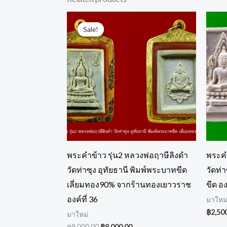
Original
Current
price
price
Sale!
Sale!
was:
is:
฿9,000.00.
฿8,000.00.
พระคำข้าว รุ่น2 หลวงพ่อฤาษีลิงดำ
พระคำ
วัดท่าซุง อุทัยธานี พิมพ์พระบาทขีด
วัดท่
เลี่ยมทอง90% จากร้านทองเยาวราช
ขีด อง
องค์ที่ 36
มาใหม
฿
2,50
มาใหม่
฿
9,000.00
฿
8,000.00