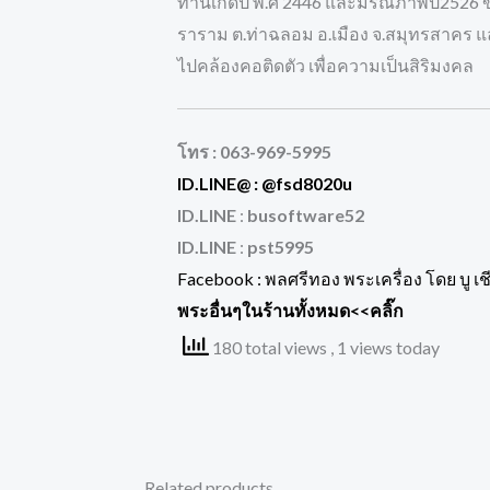
ท่านเกิดปี พ.ศ 2446 และมรณภาพปี2526 ขน
ราราม ต.ท่าฉลอม อ.เมือง จ.สมุทรสาคร แ
ไปคล้องคอติดตัว เพื่อความเป็นสิริมงคล
โทร :
063-969-5995
ID.LINE@ :
@fsd8020u
ID.LINE
:
busoftware52
ID.LINE
:
pst5995
Facebook :
พลศรีทอง พระเครื่อง โดย บู เ
พระอื่นๆในร้านทั้งหมด
<<คลิ๊ก
180 total views
, 1 views today
Related products