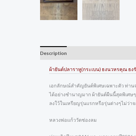
Description
Reviews (0)
ผ้ายันต์ปลาราหู(กระเบน) ธงนวหรคุณ ธงร
เอกลักษณ์สำคัญยันต์พิเศษเฉพาะตัว ท่า
ได้อย่างชำนาญมาก ผ้ายันต์ผืนนี้สุดพิเศษๆ สร
ลงใว้ในเหรียญรุ่นแรกหรือรุ่นต่างๆไม่ว่า
หลวงพ่อแก้ววัดช่องลม