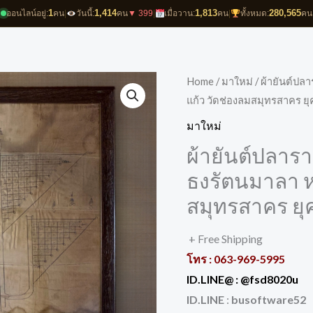
1
1,414
1,813
280,565
ออนไลน์อยู่:
คน
|
วันนี้:
คน
▼ 399
|
เมื่อวาน:
คน
|
ทั้งหมด:
คน
Home
/
มาใหม่
/ ผ้ายันต์ปล
แก้ว วัดช่องลมสมุทรสาคร ยุ
มาใหม่
ผ้ายันต์ปลาร
ธงรัตนมาลา ห
สมุทรสาคร ยุ
+ Free Shipping
โทร :
063-969-5995
ID.LINE@ :
@fsd8020u
ID.LINE
:
busoftware52