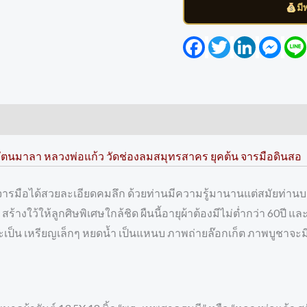
มี
Facebook
Twitter
LinkedIn
Mess
ัตนมาลา หลวงพ่อแก้ว วัดช่องลมสมุทรสาคร ยุคต้น จารมือดินสอ
นจารมือได้สวยละเอียดคมลึก ด้วยท่านมีความรู้มานานแต่สมัยท่
้างใว้ให้ลูกศิษพิเศษใกล้ชิด ผืนนี้อายุผ้าต้องมีไม่ต่ำกว่า 60ปี และตัว
จะเป็น เหรียญเล็กๆ หยดน้ำ เป็นแหนบ ภาพถ่ายล๊อกเก็ต ภาพบูชาจะมี