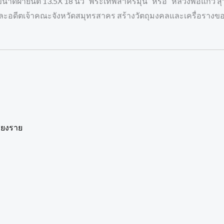
าดผ้ายันต์ 13.5X 18 นิ้ว “พระเทพสาครมุนี” หรือ “หลวงพ่อแก้ว 
ละอดีตเจ้าคณะจังหวัดสมุทรสาคร สร้างวัตถุมงคลและเครื่อรางของ
ชียงราย