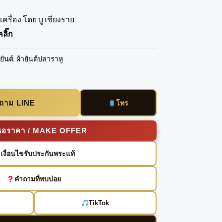
ครื่อง โดย บู เชียงราย
ลิ๊ก
ายันต์
,
ผ้ายันต์ปลาราหู
บถาม LINE
โทร
นอราคา / MAKE OFFER
เงื่อนไขรับประกันพระแท้
คำถามที่พบบ่อย
TikTok