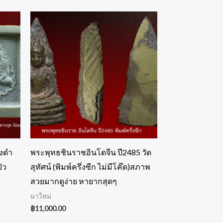
ิงดำ
พระพุทธชินราชอินโดจีน ปี2485 วัด
ัว
สุทัศน์ (พิมพ์ครึ่งซีก ไม่มีโค๊ด)สภาพ
สวยมากดูง่าย หายากสุดๆ
มาใหม่
฿
11,000.00