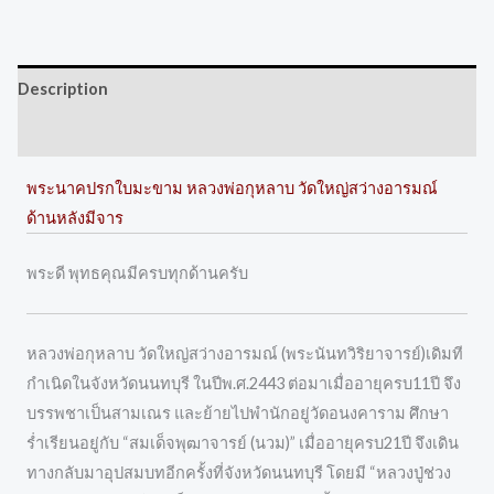
Description
Reviews (0)
พระนาคปรกใบมะขาม หลวงพ่อกุหลาบ วัดใหญ่สว่างอารมณ์
ด้านหลังมีจาร
พระดี พุทธคุณมีครบทุกด้านครับ
หลวงพ่อกุหลาบ วัดใหญ่สว่างอารมณ์ (พระนันทวิริยาจารย์)เดิมที
กำเนิดในจังหวัดนนทบุรี ในปีพ.ศ.2443 ต่อมาเมื่ออายุครบ11ปี จึง
บรรพชาเป็นสามเณร และย้ายไปพำนักอยู่วัดอนงคาราม ศึกษา
ร่ำเรียนอยู่กับ “สมเด็จพุฒาจารย์ (นวม)” เมื่ออายุครบ21ปี จึงเดิน
ทางกลับมาอุปสมบทอีกครั้งที่จังหวัดนนทบุรี โดยมี “หลวงปู่ช่วง