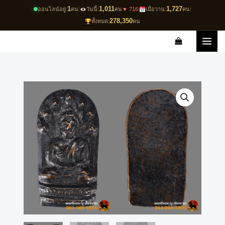
Skip
1
1,011
1,727
ออนไลน์อยู่:
คน
|
วันนี้:
คน
▼ 716
|
เมื่อวาน:
คน
|
to
278,350
ทั้งหมด:
คน
content