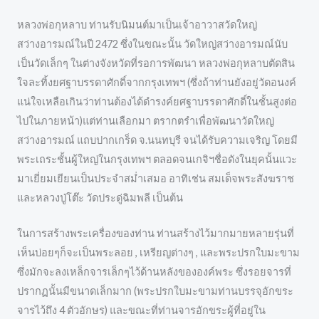
หลวงพ่อกุหลาบ ท่านรับนิมนต์มาเป็นเจ้าอาวาสวัดใหญ่
สว่างอารมณ์ในปี 2472 ซึ่งในขณะนั้น วัดใหญ่สว่างอารมณ์นับ
เป็นวัดเล็กๆ ในต่างจังหวัดที่รอการพัฒนา หลวงพ่อกุหลาบตัดสิน
ใจละทิ้งยศฐาบรรดาศักดิ์จากกรุงเทพฯ (ซึ่งถ้าท่านยังอยู่วัดอนงค์
แน่ใจเหลือเกินว่าท่านต้องได้ดำรงค์ยศฐาบรรดาศักดิ์ในชั้นสูงต่อ
ไปในภายหน้า)แต่ท่านเลือกมา ตรากตรำเพื่อพัฒนาวัดใหญ่
สว่างอารมณ์ แถบปากเกร็ด จ.นนทบุรี จนได้รับความเจริญ โดยมี
พระเถระชั้นผู้ใหญ่ในกรุงเทพฯ ตลอดจนเกจิฯชื่อดังในยุคนั้นแวะ
มาเยี่ยมเยียนเป็นประจำสม่ำเสมอ อาทิเช่น สมเด็จพระสังฆราช
และหลวงปู่โต๊ะ วัดประดู่ฉิมพลี เป็นต้น
ในการสร้างพระเครื่องของท่าน ท่านสร้างไว้มากมายหลายรุ่นที่
เห็นบ่อยๆก็จะเป็นพระลอย , เหรียญต่างๆ , และพระปรกใบมะขาม
ซึ่งมักจะลงเหล็กจารเล็กๆไว้ด้านหลังขององค์พระ ซึ่งรอยจารที่
ปรากฏนั้นมีขนาดเล็กมาก (พระปรกใบมะขามท่านบรรจุอักขระ
จารไว้ถึง 4 ตัวอักษร) และขณะที่ท่านจารอักขระผู้ที่อยู่ใน