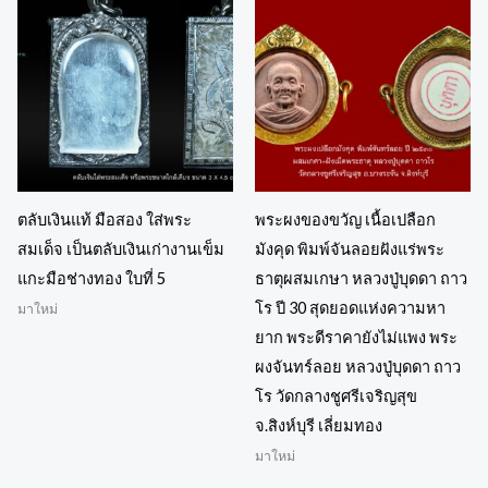
ตลับเงินแท้ มือสอง ใส่พระ
พระผงของขวัญ เนื้อเปลือก
สมเด็จ เป็นตลับเงินเก่างานเข็ม
มังคุด พิมพ์จันลอยฝังแร่พระ
แกะมือช่างทอง ใบที่ 5
ธาตุผสมเกษา หลวงปู่บุดดา ถาว
โร ปี 30 สุดยอดแห่งความหา
มาใหม่
ยาก พระดีราคายังไม่แพง พระ
ผงจันทร์ลอย หลวงปู่บุดดา ถาว
โร วัดกลางชูศรีเจริญสุข
จ.สิงห์บุรี เลี่ยมทอง
มาใหม่