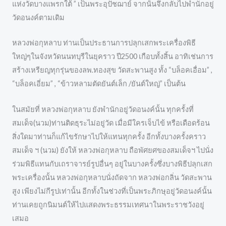
แห่งวัดบางแพรกใต้ ” เป็นพระอุปัชฌาย์ จากนั้นจึงกลับไปพำนักอยู่
วัดอนงค์ตามเดิม
หลวงพ่อกุหลาบ ท่านเป็นประธานการปลุกเสกพระเครื่องพิธี
ใหญ่ๆในจังหวัดนนทบุรีในยุคราว ปี2500 เกือบทั้งสิ้น อาทิเช่นการ
สร้างเหรียญทุกรุ่นของลพ.ทองสุข วัดสะพานสูง ทั้ง “บล็อคเอื่อม” ,
“บล็อคเอี่ยม” , “ข้าวหลามตัดยันต์เล็ก /ยันต์ใหญ่” เป็นต้น
ในสมัยที่ หลวงพ่อกุหลาบ ยังพำนักอยู่วัดอนงค์นั้น ทุกครั้งที่
สมเด็จ(นวม)ท่านติดธุระไม่อยู่วัด เมื่อมีใครเจ็บไข้ หรือเดือดร้อน
สิ่งใดมาท่านก็แก้ไขรักษาไปให้แทนทุกครั้ง อีกทั้งบางครั้งคราว
สมเด็จ ฯ (นวม) ยังให้ หลวงพ่อกุหลาบ ถือพัศยศของสมเด็จฯ ไปนั่ง
ร่วมพิธีแทนกับเถราจารย์รูปอื่นๆ อยู่ในบางครั้งซึ่งบางพิธีปลุกเสก
พระเครื่องนั้น หลวงพ่อกุหลาบนั่งถัดจาก หลวงพ่อกลิ่น วัดสะพาน
สูง เพียงไม่กีรูปเท่านั้น อีกทั้งในช่วงที่เป็นพระภิกษุอยู่วัดอนงค์นั้น
ท่านเคยถูกนิมนต์ให้ไปแสดงพระธรรมเทศนาในพระราชวังอยู่
เสมอ