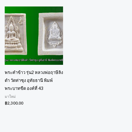
พระคำข้าว รุ่น2 หลวงพ่อฤาษีลิง
ดำ วัดท่าซุง อุทัยธานี พิมพ์
พระบาทขีด องค์ที่ 43
มาใหม่
฿
2,300.00