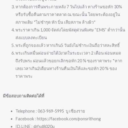
หากต้องการคืนพระภายหลัง 7 วันไปแล้ว ทางร้านขอหัก 30%
หรือรับซื้อคืนตามราคาตลาด ณ.ขณะนั้น โดยพระต้องอยู่ใน
สภาพเดิม *ไม่ชำรุด หัก บิ่น เสียสภาพ ล้างผิว*
พระราคาเกิน 1,000 จัดส่งโดยพัสดุด่วนพิเศษ “EMS” ต่ำกว่านั้น
ส่งแบบลงทะเบียน
พระที่ถูกจองแล้ว หากเกิน5 วันยังไม่ชำระเงินถือว่าสละสิทธิ์
พระเกินหมื่นผ่อนจ่ายได้3งวดในระยะเวลา 2 เดือน ผ่อนหมด
ถึงรับพระ ผ่อนแล้วขอยกเลิกขอหัก 20 % ของราคาพระ *หาก
เลยเวลาเกิน2เดือนทางร้านคืนเงินให้และขอหัก 20 % ของ
ราคาพระ
มีข้อสอบถามติดต่อได้ที่
Telephone : 063-969-5995 บู เชียงราย
Facebook : https://facebook.com/ponsrithong
ID.LINE : @fsd8020u