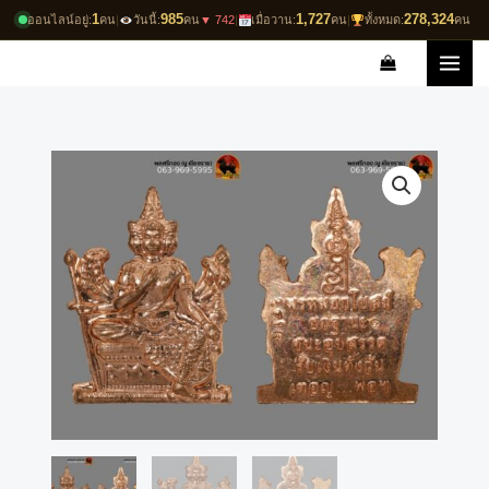
Skip
1
985
1,727
278,324
ออนไลน์อยู่:
คน
|
วันนี้:
คน
▼ 742
|
เมื่อวาน:
คน
|
ทั้งหมด:
คน
to
content