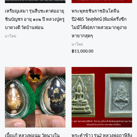
เหรียญเสมา รุ่นสืบชะตาต่ออายุ
พระพุทธชินราชอินโดจีน
ชินบัญชร อายุ ๑๐๒ ปี หลวงปู่ครู
ปี2485 วัดสุทัศน์ (พิมพ์ครึ่งซีก
บาดวงดี วัดบ้านฟ่อน
ไม่มีโค๊ด)สภาพสวยมากดูง่าย
หายากสุดๆ
มาใหม่
มาใหม่
฿
11,000.00
เบี้ยแก้ หลวงพ่อนุ่ม วัดนางใน
พระคำข้าว รุ่น2 หลวงพ่อฤาษีลิง