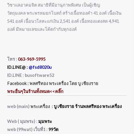
วิชาแลอาคมจิต สมาธิที่มีอานุภาพพิเศษ เป็นผู้เชิญ
วัตถุมงคล พระพรหมยกโบสถ์ สร้างเนื้อทองคำ 41 องค์ เนื้อเงิน
541 องค์ เนื้อนวโลหะแก่เงิน 2,541 องค์ เนื้อทองแดงสด 4,941
องค์ มีหมายเลขและโค้ดกำกับทุกองค์
โทร :
063-969-5995
ID.LINE@ :
@fsd8020u
ID.LINE
:
busoftware52
Facebook :
พลศรีทอง พระเครื่อง โดย บู เชียงราย
พระอื่นๆในร้านทั้งหมด
<<คลิ๊ก
web (main)
พระเครื่อง :
บู เชียงราย ร้านพลศรีทอง พระเครื่อง
Web ( มุมพระ) :
มุมพระ
web (99wat) เว็บที่1 :
99วัด