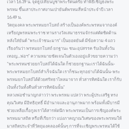
เวลา 16.39 น. จุดธูปเทียนบูชาพระรัตนตรัย ทำพิธีเชิญธงพระ
พรหม ขึ้นเสาประกาศงานเป่ายันต์พรหมสี่หน้าประจำปี เวลา
16.49 น.
วัตถุมงคล พระพรหมยกโบสถ์ สร้างเป็นองค์พระพรหมจากองค์
เหรียญพรหมพระราช ทานรางวัลเสมาธรรมจักรแต่ตัดชิดด้าน
หลังใส่ยันต์ “พระเจ้าชนะมาร” เป็นยอดยันต์ มีข้อความ 4 แถว
เรียงกันว่า พรหมยกโบสถ์ ยกฐานะ ชนะอุปสรรค รับเงินทั้งวัน
เทอญ…พ่อฯ” ความหมายชัดเจนในตัวเองอยู่แล้วขยายความว่า
“พระพรหมช่วยยกโบสถ์ได้ฉันใด ก็ช่วยยกฐานะเราได้ฉันนั้น-
พระพรหมยกโบสถ์สำเร็จฉันใด เราก็ชนะทุกอย่างได้ฉันนั้น-พระ
พรหมยกโบสถ์ได้ด้วยศรัทธาไหลมาจาก ทั่วสารทิศฉันใด เราก็รับ
เงินทั้งวันทั้งคืนทั่วสารทิศฉันนั้น”
หลวงพ่อชำนาญกล่าวว่า พระพรหม แปลว่า พระผู้ประเสริฐ ทรง
คุณวิเศษ มีอิทธิฤทธิ์ มีอำนาจและอานุภาพมาก พร้อมทั้งมีบารมี
ช่วยเหลือเกื้อกูลเราได้สารพัดนึก พระพรหมเป็นการเชิญองค์พระ
พรหมมาสถิต หรือที่เรียกว่า แบ่งภาคญาณวิเศษของพระพรหมให้
มาสถิตประจำที่วัตถุมงคลองค์นั้นๆ การที่จะเชิญพระพรหมได้ใช้