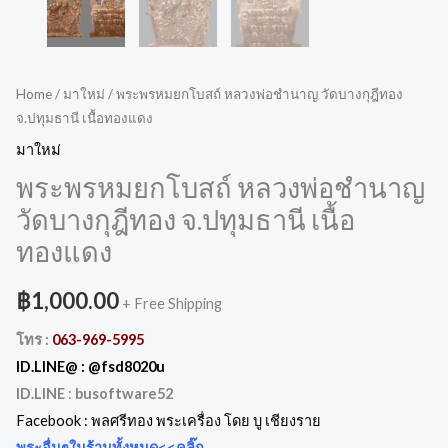
Home
/
มาใหม่
/ พระพรหมยกโบสถ์ หลวงพ่อชำนาญ วัดบางกุฎีทอง
จ.ปทุมธานี เนื้อทองแดง
มาใหม่
พระพรหมยกโบสถ์ หลวงพ่อชำนาญ
วัดบางกุฎีทอง จ.ปทุมธานี เนื้อ
ทองแดง
฿
1,000.00
+ Free Shipping
โทร :
063-969-5995
ID.LINE@ :
@fsd8020u
ID.LINE
:
busoftware52
Facebook :
พลศรีทอง พระเครื่อง โดย บู เชียงราย
พระอื่นๆในร้านทั้งหมด
<<คลิ๊ก