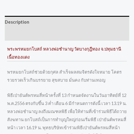
Description
Reviews (0)
พระพรหมยกโบสถ์ หลวงพ่อชำนาญ วัดบางกุฎีทอง จ.ปทุมธานี
เนื้อทองแดง
พรหมยกโบสถ์ช่วยด้วยกุศล สำเร็จผลสมจิตรดังใจหมาย โคตร
รวยรวดเร็วเกินบรรยาย สุขสบาย มั่นคง กับท่านเทอญ
พิธีเป่ายันต์พรหมสี่หน้าครั้งที่ 13 กำหนดจัดงานในวันอาทิตย์ที่ 12
พ.ค.2556 ตรงกับขึ้น 3 ค่ำ เดือน 6 มีกำหนดการดังนี้ เวลา 13.19 น.
หลวงพ่อชำนาญ ลงถึงมณฑลพิธี เพื่อให้ท่านที่เข้าร่วมพิธีได้ถวาย
สังฆทาน ยกโบสถ์เป็นการทำบุญใหญ่ก่อนเริ่มพิธี เป่ายันต์พรหมสี่
หน้า เวลา 16.19 น. พุทธบริษัทเข้าร่วมพิธีเป่ายันต์พรหมสี่หน้า