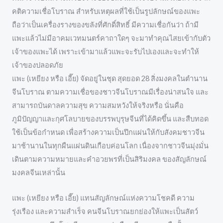
คติความเชื่อโบราณ สำหรับเหตุผลที่ใช้เป็นรูปลักษณ์ของแพะ
ถือว่าเป็นเครื่องรางของขลังที่ศักดิ์สิทธิ์ มีความเชื่อกันว่า ถ้ามี
แพะแล้วไม่มีอาคมเวทมนตร์คาถาใดๆ จะมาทำคุณไสยเข้ากับตัว
เจ้าของแพะได้ เพราะเข้ามาแล้วแพะจะรับไปเองและจะทำให้
เจ้าของปลอดภัย
แพะ (เหยียง หรือ เอี๊ย) จัดอยู่ในชุด สุดยอด 28 สิ่งมงคลในตำนาน
จีนโบราณ ตามความเชื่อของชาวจีนโบราณมีเรื่องน่าสนใจ และ
สามารถบันดาลความสุข ความสมหวังให้จริงหรือ นั่นคือ
ภูมิปัญญาและกุศโลบายของบรรพบุรุษจีนที่ได้คิดขึ้น และสืบทอด
ใช้เป็นข้อกำหนด เพื่อสร้างความเป็นปึกแผ่นให้กับสังคมชาวจีน
มาช้านานในทุกผืนแผ่นดินเกือบค่อนโลก เนื่องจากชาวจีนมุ่งมั่น
เดินตามความหมายและคำอวยพรที่เป็นสิริมงคล ของสัญลักษณ์
มงคลจีนเหล่านั้น
แพะ (เหยียง หรือ เอี๊ย) แทนสัญลักษณ์แห่งความโชคดี ความ
รุ่งเรือง และความสำเร็จ คนจีนโบราณยกย่องให้แพะเป็นสัตว์