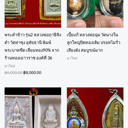
พระคำข้าว รุ่น2 หลวงพ่อฤาษีลิง
เบี้ยแก้ หลวงพ่อนุ่ม วัดนางใน
ดำ วัดท่าซุง อุทัยธานี พิมพ์
ลูกใหญ่ปิดทองเดิม ปรอทไม่รั่ว
พระบาทขีด เลี่ยมทอง90% จาก
เสียงดัง สมบูรณ์มาก
ร้านทองเยาวราช องค์ที่ 36
มาใหม่
มาใหม่
฿
9,000.00
฿
8,000.00