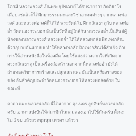
โดยมี หลวงพ่อวงศ์ เป็นพระอุปัชฌาย์ ได้รับฉายาว่า กิตติสาโร
เมื่อบวชแล้วก็ได้ศึกษาธรรมมะและวิชาอาคมต่างๆ จากหลวงพ่อ
วงศ์ และหลวงพ่อวงศ์ก็ได้ให้ พระรัตน์ ไป ฝึกกสิณธาตุกับ หลวงพ่อ
อ่ำ วัดหนองกระบอก อันเป็นวัดที่อยู่ใกล้กัน หลวงพ่ออ่ำเป็นศิษย์ผู้
น้องของหลวงพ่อวงศ์ หลวงพ่ออ่ำ ได้ให้หลวงพ่อลัด ฝึกเพ่งกสิณ
ด้วยอุบายอันแยบยล ทำให้หลวงพ่อลัด ฝึกเพ่งกสิณได้สำเร็จ ด้วย
การให้อ่านหนังสือในห้องมืด โดยใช้แสงสว่างจากใจที่เกิดจาก
ดวงกสิณธาตุ เป็นเครื่องส่องนำ นอกจากนี้หลวงพ่ออ่ำ ยังได้
ถ่ายทอดวิชาการสร้างและปลุกเสก แพะ อันเป็นเครื่องรางของ
ขลัง อันสำคัญประจำวัดหนองกระบอก ให้หลวงพ่อลัดด้วย ใน
ขณะที่
คาถา แพะ หลวงพ่อลัด นี้ได้มาจาก ลุงเนตร ลูกศิษย์หลวงพ่อลัด
ครับ เอามาแบ่งปันให้สมาชิกในกลุ่มลองเอาไปใช้กันครับ ตั้งนะ
โม 3 จบ แล้วสวดชุมนุม เทวดา แล้วว่า
อัคคี อุมะมิ เนตวา โอโล