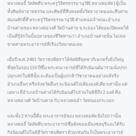
หลวงพ่ออี๋ วัดสัตหีบ พระครูวิจิตรธรรมานุวัติ( หลวงพ่อลัด ) ผู้เป็น
ทั้งศิษย์ทายาทธรรม และศิษย์ที่สืบทอดทั้งวิทยาอาคมและสืบสาย
สมณศักดิ์ที่ พระครูวิจิตรธรรมานุวัติ ตำแหน่งเจ้าคณะอำเภอ
บ้านค่ายของ หลวงพ่อวงศ์ วัดบ้านค่าย จ.ระยอง ได้ยอมเปิดเผยให้
เป็นที่รู้จักในบั้นปลายของชีวิตท่านว่า อำเภอบ้านค่ายนั้น ไม่เคย
ขาดสายพระอาจารย์ที่เรืองวิทยาคมเลย
เมื่อปี พ.ศ. 2481 วัดราชบพิตรฯ ได้จัดพิธีพุทธาภิเษกครั้งยิ่งใหญ่
ที่สุดในรอบ 150 ปีขึ้น พระคณาจารย์ที่ได้รับนิมนต์มาร่วมนั่งปรก
ปลุกเสกในพิธีนั้น จะต้องเป็นผู้แก่กล้าวิชาอาคมอย่างแท้จริง
อำเภออื่นๆ หรือจังหวัดอื่นๆ จะนิมนต์ไปเพียงองค์เดียวเท่านั้น แต่
เฉพาะที่อำเภอบ้านค่ายได้รับนิมนต์ไปร่วมในพิธีถึง 2 องค์ คือ
หลวงพ่อวงศ์ วัดบ้านค่าย กับ หลวงพ่ออ่ำ วัดหนองกระบอก
และทั้ง 2 ท่านนี้คือ พระอาจารย์ของ หลวงพ่อลัด ยิ่งไปกว่านั้น
หลวงพ่ออี๋ วัดสัตหีบ พระอาจารย์ชื่อดังของเมืองชลบุรีและได้รับ
กิจนิมนต์ไปในพิธีวัดราชบพิตรฯ ด้วยเช่นกัน ก็เป็นพระอาจารย์