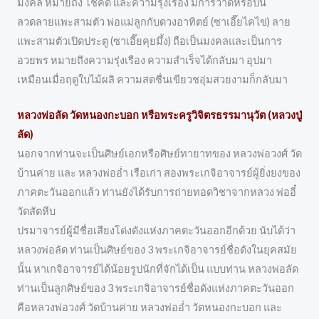
มงคล หมายถึง โชคดี และความรุ่งเรือง มีการวาดหรือปั้น
ลวดลายแพะสามตัว พ่อแม่ลูกกับดวงอาทิตย์ (ซาเอี๊ยไคไข่) ลาย
แพะสามตัวเปิดประตู (ซาเอี๊ยคุยมึ้ง) ถือเป็นมงคลและเป็นการ
อวยพร หมายถึงความรุ่งเรือง ความสำเร็จได้กลับมา อุปมา
เหมือนเมื่อฤดูใบไม้ผลิ ความสดชื่นเขียวชอุ่มสวยงามก็กลับมา
หลวงพ่อลัด วัดหนองกะบอก หรือพระครูวิจิตรธรรมานุวัต (หลวงปู่
ลัด)
นอกจากท่านจะเป็นศิษย์เอกหรือศิษย์ทายาทของ หลวงพ่อวงศ์ วัด
บ้านค่าย และ หลวงพ่ออ่ำ เรือเก่า สองพระเกจิอาจารย์ผู้ยิ่งยงของ
ภาคตะวันออกแล้ว ท่านยังได้รับการถ่ายทอดวิชาจากหลวง พ่ออี๋
วัดสัตหีบ
ปรมาจารย์ผู้มีชื่อเสียงโด่งดังแห่งภาคตะวันออกอีกด้วย นับได้ว่า
หลวงพ่อลัด ท่านเป็นศิษย์ของ 3 พระเกจิอาจารย์ชื่อดังในยุคสมัย
นั้น หาเกจิอาจารย์ได้น้อยรูปนักที่จักได้เป็น แบบท่าน หลวงพ่อลัด
ท่านเป็นลูกศิษย์ของ 3 พระเกจิอาจารย์ชื่อดังแห่งภาคตะวันออก
คือหลวงพ่อวงศ์ วัดบ้านค่าย หลวงพ่ออ่ำ วัดหนองกะบอก และ