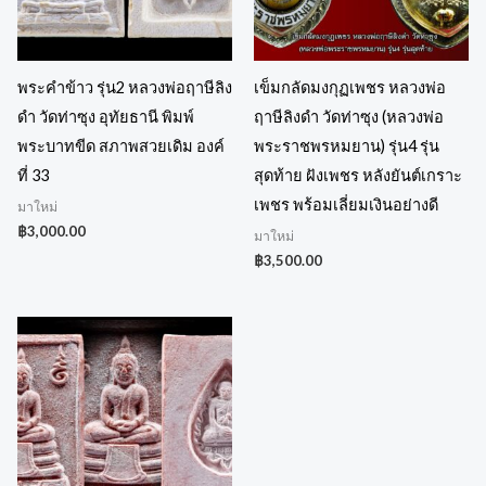
พระคำข้าว รุ่น2 หลวงพ่อฤาษีลิง
เข็มกลัดมงกุฏเพชร หลวงพ่อ
ดำ วัดท่าซุง อุทัยธานี พิมพ์
ฤาษีลิงดำ วัดท่าซุง (หลวงพ่อ
พระบาทขีด สภาพสวยเดิม องค์
พระราชพรหมยาน) รุ่น4 รุ่น
ที่ 33
สุดท้าย ฝังเพชร หลังยันต์เกราะ
เพชร พร้อมเลี่ยมเงินอย่างดี
มาใหม่
฿
3,000.00
มาใหม่
฿
3,500.00