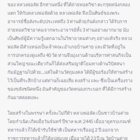
ของ หลวงพ่อลัด อีกท่านหนึ่ง ที่ได้ถ่ายทอดวิชา ตะกรุดหนังกลอง
แตก ให้กับหลวงพ่อลัดด้วย หลวงพ่อลัด จึงเป็นศิษย์ของพระ
อาจารย์ชื่อดังระดับประเทศถึง 3 ท่านด้วยกันดังกล่าว ได้รับการ
ถ่ายทอดวิชาอาคมจากพระอาจารย์ทั้ง 3 ท่านอย่างมากมาย นับ
เป็นศิษย์ผู้มีความรู้แตกฉานในวิชาอาคมต่างๆ อย่างแท้จริง หลวง
พ่อลัด มีตำแหน่งเป็นเจ้าคณะอำเภอบ้านค่าย และมีวัดที่อยู่ใน
การปกครองดูแลถึง 40 วัด ท่านจึงมุ่งงานด้านบริหารศาสนกิจเป็น
ส่วนใหญ่ ขณะเดียวกันก็ได้ส่งเสริมญาติโยมทางด้านวิปัสสนา
กัมมัฏฐานไปด้วย…แต่ในด้านวัตถุมงคล ได้มีผู้ขอร้องให้ท่านสร้าง
ไว้เป็นที่ระลึกบ้าง แต่ท่านก็เฉยเสีย คงสร้าง แพะ ซึ่งเป็นเครื่องราง
ของขลังชนิดหนึ่ง อันสำคัญของวัดหนองกระบอก ที่ได้มีการสร้าง
กันมาตลอดแพะ
โดยสร้างในพรรษา ครั้งละไม่กี่ตัว หลวงพ่อลัด เป็นชาวบ้านค่าย
โดยกำเนิด เกิดเมื่อวันจันทร์ ปีขาล พ.ศ. 2445 เมื่ออายุครบเกณฑ์
ทหารแล้ว ก็ได้เข้ารับใช้ชาติ เป็นทหารเรืออยู่ 2 ปี ออกจาก
ราชการทหารแล้วก็ได้อปสมบท เมื่ออายุได้ 23 ปี ณ วัดบ้านค่าย