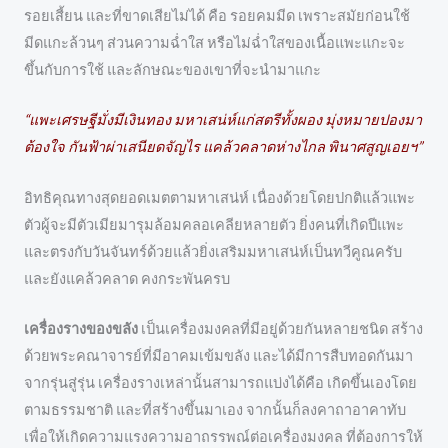
รอยเสี้ยน และที่ขาดเสียไม่ได้ คือ รอยคมมีด เพราะสมัยก่อนใช้
มีดแกะล้วนๆ ส่วนความฉ่ำใส หรือไม่ฉ่ำใสของเนื้อแพะแกะจะ
ขึ้นกับการใช้ และลักษณะของเขาที่จะนำมาแกะ
“แพะเศรษฐีมั่งมีเงินทอง มหาเสน่ห์แก่สตรีทั้งผอง มุ่งหมายปองมา
ต้องใจ กันฟ้าผ่าเสนียดจัญไร แคล้วคลาดห่างไกล พินาศสูญเอยฯ”
อิทธิคุณทางสุดยอดเมตตามหาเสน่ห์ เนื่องด้วยโดยปกติแล้วแพะ
ตัวผู้จะมีตัวเมียมารุมล้อมคลอเคลียหลายตัว ยิ่งคนที่เกิดปีแพะ
และตรงกับวันจันทร์ด้วยแล้วยิ่งเสริมมหาเสน่ห์เป็นทวีคูณครับ
และยังแคล้วคลาด คงกระพันครบ
เครื่องรางของขลัง
เป็นเครื่องมงคลที่มีอยู่ด้วยกันหลายชนิด สร้าง
ด้วยพระคณาจารย์ที่มีอาคมเข้มขลัง และได้มีการสืบทอดกันมา
จากรุ่นสู่รุ่น เครื่องรางเหล่านั้นสามารถแบ่งได้คือ เกิดขึ้นเองโดย
ตามธรรมชาติ และที่สร้างขึ้นมาเอง จากนั้นก็ลงคาถาอาคาทับ
เพื่อให้เกิดความแรงความอาถรรพณ์ต่อเครื่องมงคล ที่ต้องการให้