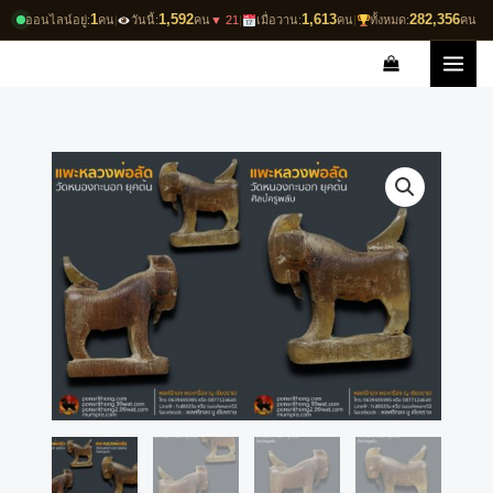
Skip
1
1,592
1,613
282,356
ออนไลน์อยู่:
คน
|
วันนี้:
คน
▼ 21
|
เมื่อวาน:
คน
|
ทั้งหมด:
คน
to
content