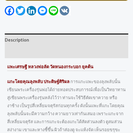
Facebook
Twitter
LinkedIn
Messenger
Line
VK
Description
Reviews (0)
แพะเศรษฐี หลวงพ่อลัด วัดหนองกระบอก ยุคต้น
แกะโดยคุณลุงพลับ ประดิษฐ์ศิริผล
การแกะแพะของลุงพลับนั้น
เซียนพระเครื่องรุ่นพ่อได้ถ่ายทอดประสบการณ์เพื่อเป็นวิทยาทาน
สู่เซียนพระเครื่องรุ่นหลังไว้ว่า ท่านจะใช้วิธีตัดเขาควาย หรือ
งาช้าง เป็นรูปสี่เหลี่ยมจตุรัสก่อนทุกครั้ง ดังนั้นแพะที่แกะโดยคุณ
ลุงพลับนั้นจะมีความกว้าง ความยาวเท่ากันเสมอ เพราะแกะจาก
สี่เหลี่ยมจตุรัส และการแกะจะต้องแกะได้สัดส่วนลงตัว ดูสมส่วน
สง่างาม เขาและหางชี้ขึ้น ผิวถ้าส่องดู จะแห้งจัด เห็นรอยขรุขะ