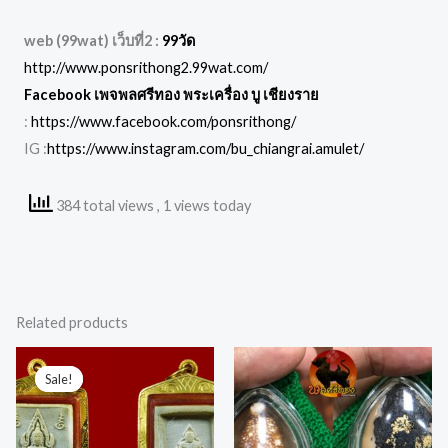
web (99wat) เว็บที่2 :
99วัด
http://www.ponsrithong2.99wat.com/
Facebook เพจพลศรีทอง พระเครื่อง บู เชียงราย
:
https://www.facebook.com/ponsrithong/
IG :
https://www.instagram.com/bu_chiangrai.amulet/
384 total views
, 1 views today
Related products
Original
Current
price
price
Sale!
Sale!
was:
is:
฿9,000.00.
฿8,000.00.