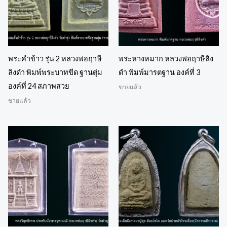
พระคำข้าว รุ่น 2 หลวงพ่อฤาษี
พระหางหมาก หลวงพ่อฤาษีลิง
ลิงดำ พิมพ์พระบาทขีด ฐานตุ่ม
ดำ พิมพ์มารตฐาน องค์ที่ 3
องค์ที่ 24 สภาพสวย
ขายแล้ว
ขายแล้ว