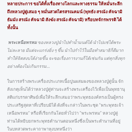
หลายประการ ขอได้ทั้งเรื่องทางโลกและทางธรรม ให้หมั่นระลึก
ถึงหลวงปู่ดู่เสมอ ๆ หมั่นสวดไตรสรณคมน์ (พุทธัง สรณัง คัจฉามิ
ธัมมัง สรณัง คัจฉามิ สังฆัง สรณัง คัจฉามิ) หรือบทจักรพรรดิ ได้
ทั้งนั้น
พระเหนือพรหม
ของหลวงปู่นำไปทำน้ำมนต์ได้ นำไปแช่ได้พระ
ไม่ละลาย มีแต่จะแกร่งยิ่ง ๆ ขึ้น นำไปกำไว้ในมือทำสมาธิก็ดีมาก
ทำให้จิตสงบได้ง่ายขึ้น จะขอเรื่องการงานก็ได้เช่นกัน แต่ทุกสิ่งทุก
อย่างต้องไม่เกินกรรม…
ในการสร้างพระเครื่องประเภทเนื้อปูนผสมผงของหลวงปู่ดู่นั้น จัก
สังเกตุเห็นได้ว่าหลวงปู่ดู่ท่านจะสร้างพระเครื่องไว้เพื่อเป็นพุทธานุ
สติแก่บรรดาศิษย์เพื่อให้ระลึกเสมอว่าพระพุทธองค์ทรงเป็นผู้ทรง
ประเสริฐสุดหาที่เปรียบมิได้ ดังที่จะกล่าวในพระชุด “พระพุทธเจ้า
เหนือพรหม” หรือที่เรียกกันโดยทั่วไปว่า “พระพรหม” หลวงปู่ดู่
ท่านได้หยิบยกพระพุทธตำนานตอนหนึ่งซึ่งเป็นพระตำนานที่อยู่
ในบทสวดพระคาถาพาหุงบทหนึ่งว่า