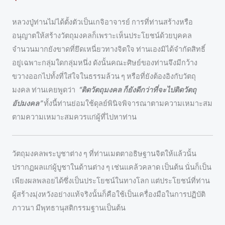
หลวงปู่ท่านไม่ได้ตั้งตัวเป็นเกจิอาจารย์ การที่ท่านสร้างหรือ
อนุญาตให้สร้างวัตถุมงคลก็เพราะเห็นประโยชน์ด้วยบุคคล
จำนวนมากยังขาดที่ยึดเหนี่ยวทางจิตใจ ท่านเองมิได้จำกัดสิทธิ์
อยู่เฉพาะกลุ่มใดกลุ่มหนึ่ง ดังนั้นคณะศิษย์ของท่านจึงมีกว้าง
ขวางออกไปทั้งที่ใส่ใจในธรรมล้วน ๆ หรือที่ยังต้องอิงกับวัตถุ
มงคล ท่านเคยพูดว่า
“ติดวัตถุมงคล ก็ยังดีกว่าที่จะไปติดวัตถุ
อัปมงคล”
ทั้งนี้ท่านย่อมใช้ดุลย์พินิจพิจารณาตามความเหมาะสม
ตามความเหมาะสมควรแก่ผู้ที่ไปหาท่าน
วัตถุมงคลพระบูชาต่าง ๆ ที่ท่านเมตตาอธิษฐานจิตให้แล้วนั้น
ปรากฏผลแก่ผู้บูชาในด้านต่าง ๆ เช่นแคล้วคลาด เป็นต้น นั่นก็เป็น
เพียงผลพลอยได้ซึ่งเป็นประโยชน์ในทางโลก แต่ประโยชน์ที่ท่าน
ผู้สร้างมุ่งหวังอย่างแท้จริงนั้นก็คือใช้เป็นเครื่องมือในการปฏิบัติ
ภาวนา มีพุทธานุสติกรรมฐานเป็นต้น