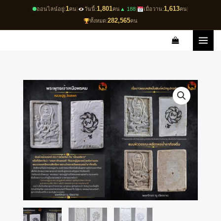
Skip
1
1,801
1,613
ออนไลน์อยู่:
คน
|
วันนี้:
คน
▲ 188
|
เมื่อวาน:
คน
|
to
282,565
ทั้งหมด:
คน
content