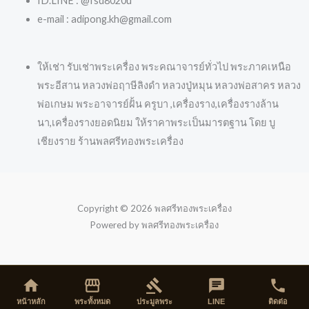
ID.LINE : @fsd8020u
e-mail : adipong.kh@gmail.com
ให้เช่า รับเช่าพระเครื่อง พระคณาจารย์ทั่วไป พระภาคเหนือ
พระอีสาน หลวงพ่อฤาษีลิงดำ หลวงปู่หมุน หลวงพ่อสาคร หลวง
พ่อเกษม พระอาจารย์ฝั้น ครูบา ,เครื่องราง,เครื่องรางล้าน
นา,เครื่องรางยอดนิยม ให้ราคาพระเป็นมารตฐาน โดย บู
เชียงราย ร้านพลศรีทองพระเครื่อง
Copyright © 2026 พลศรีทองพระเครื่อง
Powered by พลศรีทองพระเครื่อง
home
storefront
gavel
chat
phone
หน้าหลัก
พระทั้งหมด
ประมูลพระ
LINE
ติดต่อ