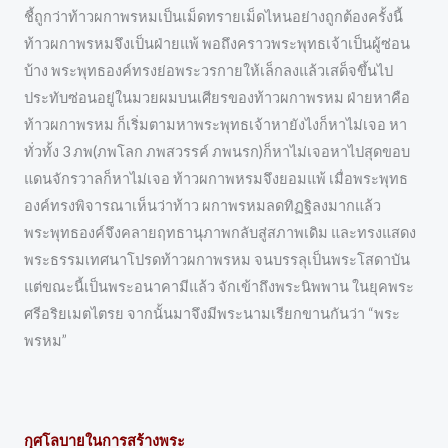
ชี้ถูกว่าท้าวผกาพรหมเป็นเม็ดทรายเม็ดไหนอย่างถูกต้องครั้งนี้
ท้าวผกาพรหมจึงเป็นฝ่ายแพ้ พอถึงคราวพระพุทธเจ้าเป็นผู้ซ่อน
บ้าง พระพุทธองค์ทรงย่อพระวรกายให้เล็กลงแล้วเสด็จขึ้นไป
ประทับซ่อนอยู่ในมวยผมบนเศียรของท้าวผกาพรหม ฝ่ายหาคือ
ท้าวผกาพรหม ก็เริ่มตามหาพระพุทธเจ้าหายังไงก็หาไม่เจอ หา
ทั่วทั้ง 3 ภพ(ภพโลก ภพสวรรค์ ภพนรก)ก็หาไม่เจอหาไปสุดขอบ
แดนจักรวาลก็หาไม่เจอ ท้าวผกาพหรมจึงยอมแพ้ เมื่อพระพุทธ
องค์ทรงพิจารณาเห็นว่าท้าว ผกาพรหมลดทิฏฐิลงมากแล้ว
พระพุทธองค์จึงคลายฤทธานุภาพกลับสู่สภาพเดิม และทรงแสดง
พระธรรมเทศนาโปรดท้าวผกาพรหม จนบรรลุเป็นพระโสดาบัน
แต่ขณะนี้เป็นพระอนาคามีแล้ว จักเข้าถึงพระนิพพาน ในยุคพระ
ศรีอริยเมตไตรย จากนั้นมาจึงมีพระนามเรียกขานกันว่า “พระ
พรหม”
กุศโลบายในการสร้างพระ