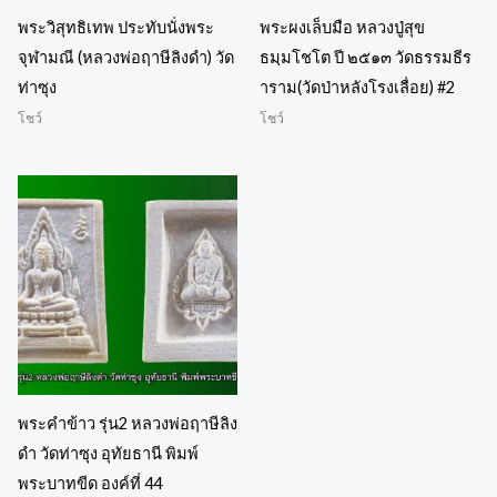
พระวิสุทธิเทพ ประทับนั่งพระ
พระผงเล็บมือ หลวงปู่สุข
จุฬามณี (หลวงพ่อฤาษีลิงดำ) วัด
ธมฺมโชโต ปี ๒๕๑๓ วัดธรรมธีร
ท่าซุง
าราม(วัดป่าหลังโรงเลื่อย) #2
โชว์
โชว์
พระคำข้าว รุ่น2 หลวงพ่อฤาษีลิง
ดำ วัดท่าซุง อุทัยธานี พิมพ์
พระบาทขีด องค์ที่ 44