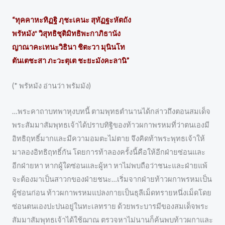
“ทุคคาหะทิฏฐิ ภุชะเคนะ สุทัฏฐะหัตถัง
พรัหมัง* วิสุทธิชุติมิทธิพะกาภิธานัง
ญาณาคะเทนะวิธินา ชิตะวา มุนินโท
ตันเตชะสา ภะวะตุเต ชะยะมังคะลานิ”
(* พรัหมัง อ่านว่า พรัมมัง)
…พระคาถาบทพาหุงบทนี้ ตามพุทธตำนานได้กล่าวถึงตอนสมเด็จ
พระสัมมาสัมพุทธเจ้าได้ปราบทิฐิของท้าวผกาพรหมที่ว่าตนเองมี
อิทธิฤทธิ์มากและมีความอมตะไม่ตาย จึงคิดท้าพระพุทธเจ้าให้
มาลองอิทธิฤทธิ์กัน โดยการท้าลองครั้งนี้คือให้อีกฝ่ายซ่อนและ
อีกฝ่ายหา หากผู้ใดซ่อนและผู้หา หาไม่พบถือว่าชนะและฝ่ายแพ้
จะต้องมาเป็นสาวกของฝ่ายชนะ…เริ่มจากฝ่ายท้าวผกาพรหมเป็น
ผู้ซ่อนก่อน ท้าวผกาพรหมแปลงกายเป็นธุลีเม็ดทรายหนึ่งเม็ดโดย
ซ่อนตนเองปะปนอยู่ในทะเลทราย ด้วยพระบารมีของสมเด็จพระ
สัมมาสัมพุทธเจ้าได้ใช้ฌาณ ตรวจหาไม่นานก็ค้นพบท้าวผกาและ