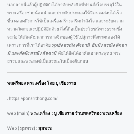
นอกจากนี้แล้วผู้ปฏิบัติยังได้อาศัยพลังจิตที่ท่านตั้งใจบรรจุไว้ใน
พระเครื่องช่วยน้อมนำและประคับประคองให้จิตรวมสงบได้เร็ว
ขึ้น ตลอดถึงการใช้เป็นเครื่องสร้างเสริมกำลังใจ และระงับความ
หวาดวิตกขณะปฏิบัติอีกด้วย สิ่งนี้ถือเป็นประโยชน์ทางธรรมซึ่ง
จะก่อให้เกิดพัฒนาการทางจิตของผู้ใช้ไปสู่การพึ่งพาตนเองได้
เพราะการที่เราได้อาศัย
พุทธัง สรณัง คัจฉามิ ธัมมัง สรณัง คัจฉา
มิ และสังฆัง สรณัง คัจฉามิ
คือได้ยึดได้อาศัยเอาพระพุทธ พระ
ธรรมและพระสงฆ์เป็นสรณะในเบื้องต้นก่อน
พลศรีทอง พระเครื่อง โดย บู เชียงราย
. https://ponsrithong.com/
web (main)
พระเครื่อง :
บู เชียงราย ร้านพลศรีทอง พระเครื่อง
Web ( มุมพระ) :
มุมพระ