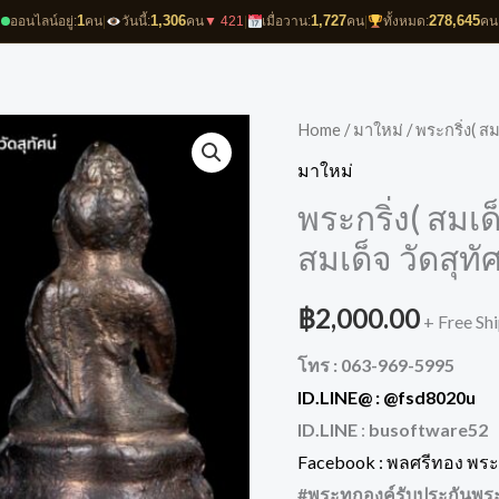
1
1,306
1,727
278,645
ออนไลน์อยู่:
คน
|
วันนี้:
คน
▼ 421
|
เมื่อวาน:
คน
|
ทั้งหมด:
คน
Home
/
มาใหม่
/ พระกริ่ง( ส
มาใหม่
พระกริ่ง( สมเ
สมเด็จ วัดสุทั
฿
2,000.00
+ Free Sh
โทร : 063-969-5995
ID.LINE@ :
@fsd8020u
ID.LINE
:
busoftware52
Facebook : พลศรีทอง พระเ
#พระทุกองค์รับประกันพร