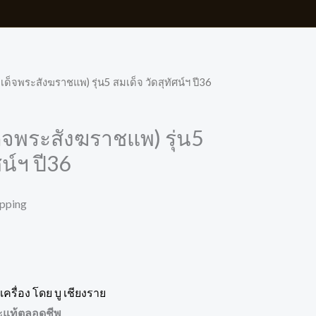
มเด็จพระสังฆราชแพ) รุ่น5 สมเด็จ วัดสุทัศน์ฯ ปี36
ด็จพระสังฆราชแพ) รุ่น5
ศน์ฯ ปี36
ipping
ครื่อง โดย บู เชียงราย
ะแท้ตลอดชีพ