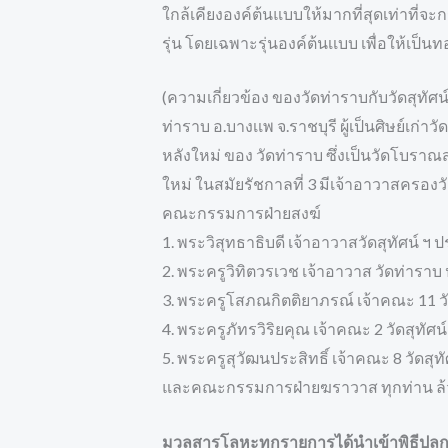
ใกล้เคียงองค์ต้นแบบให้มากที่สุดเท่าที่
รุ่น โดยเฉพาะรุ่นองค์ต้นเเบบ เพื่อให้เป
(ความเกี่ยวข้อง ของวัดท่าราบกับวัดสุทัศน์
ท่าราบ อ.บางเเพ จ.ราชบุรี ผู้เป็นศิษย์เก่า
หลังใหม่ ของ วัดท่าราบ ซึ่งเป็นวัดโบรา
ใหม่ ในสมัยรัชกาลที่ 3 มีเจ้าอาวาสครองวัดต
คณะกรรมการฝ่ายสงฆ์
1. พระวิสุทธาธิบดี เจ้าอาวาสวัดสุทัศน์
2. พระครูวิทิตวรเวช เจ้าอาวาส วัดท่าร
3. พระครูโสภณกิตติยาภรณ์ เจ้าคณะ 11 วั
4. พระครูภัทรวิริยคุณ เจ้าคณะ 2 วัดสุทัศ
5. พระครูสุวัฒนประสิทธิ์ เจ้าคณะ 8 วัดสุ
และคณะกรรมการฝ่ายฆราวาส ทุกท่าน ล้วนเป
มวลสารโลหะทุกรายการได้นําเข้าพิธีปลุกเ