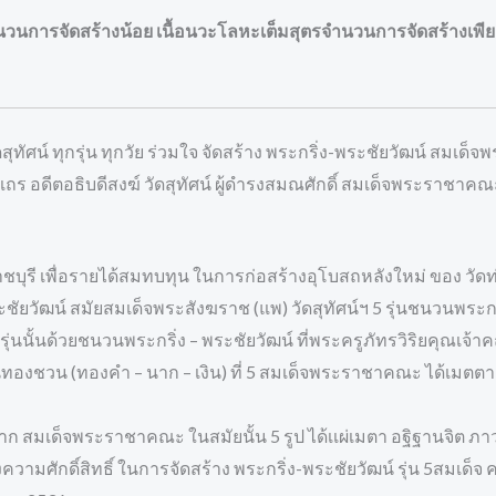
ารจัดสร้างน้อย เนื้อนวะโลหะเต็มสุตรจำนวนการจัดสร้างเพียง 
สุทัศน์ ทุกรุ่น ทุกวัย ร่วมใจ จัดสร้าง พระกริ่ง-พระชัยวัฒน์ สมเด็จ
ดีตอธิบดีสงฆ์ วัดสุทัศน์ ผู้ดำรงสมณศักดิ์ สมเด็จพระราชาคณะ 5 รู
ชบุรี เพื่อรายได้สมทบทุน ในการก่อสร้างอุโบสถหลังใหม่ ของ วัด
ยวัฒน์ สมัยสมเด็จพระสังฆราช (แพ) วัดสุทัศน์ฯ 5 รุ่นชนวนพระกริ่ง
ุ่นนั้นด้วยชนวนพระกริ่ง – พระชัยวัฒน์ ที่พระครูภัทรวิริยคุณเจ้าค
่นทองชวน (ทองคำ – นาก – เงิน) ที่ 5 สมเด็จพระราชาคณะ ได้เมตตา
จาก สมเด็จพระราชาคณะ ในสมัยนั้น 5 รูป ได้เเผ่เมตา อฐิฐานจิต 
ามศักดิ์สิทธิ์ ในการจัดสร้าง พระกริ่ง-พระชัยวัฒน์ รุ่น 5สมเด็จ ครั