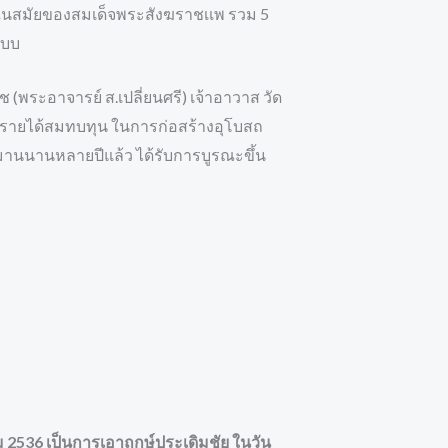
้างในสมัยของสมเด็จพระสังฆราชเเพ รวม 5
เบบ
ช (พระอาจารย์ ส.เปลี่ยนศรี) เจ้าอาวาส วัด
พื่อหารายได้สมทบทุน ในการก่อสร้างอุโบสถ
างมานนานหลายปีแล้ว ได้รับการบูรณะขึ้น
ม 2536 เป็นการเอาฤกษ์ประเดิมชัย ในวัน