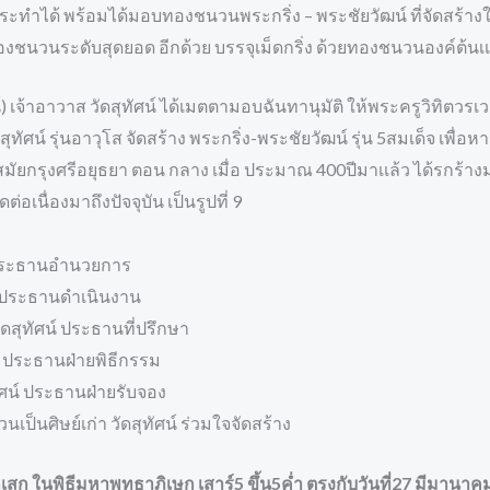
จะกระทำได้ พร้อมได้มอบทองชนวนพระกริ่ง – พระชัยวัฒน์ ที่จัดสร
็นทองชนวนระดับสุดยอด อีกด้วย บรรจุเม็ดกริ่ง ด้วยทองชนวนองค์ต้นเ
) เจ้าอาวาส วัดสุทัศน์ ได้เมตตามอบฉันทานุมัติ ให้พระครูวิทิตวรเว
วัดสุทัศน์ รุ่นอาวุโส จัดสร้าง พระกริ่ง-พระชัยวัฒน์ รุ่น 5สมเด็จ เ
ณสมัยกรุงศรีอยุธยา ตอน กลาง เมื่อ ประมาณ 400ปีมาเเล้ว ได้รกร้
่อเนื่องมาถึงปัจจุบัน เป็นรูปที่ 9
 ฯ ประธานอำนวยการ
าบ ประธานดำเนินงาน
ดสุทัศน์ ประธานที่ปรึกษา
น์ ประธานฝ่ายพิธีกรรม
ทัศน์ ประธานฝ่ายรับจอง
็นศิษย์เก่า วัดสุทัศน์ ร่วมใจจัดสร้าง
สก ในพิธีมหาพุทธาภิเษก เสาร์5 ขึ้น5คํ่า ตรงกับวันที่27 มีมานาค