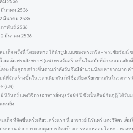
นาคม 2536
2 มีนาคม 2536
 2 มีนาคม 2536
มภาพันธ์ 2536
 2 มีนาคม 2536
 สมเด็จ ครั้งนี้ โดยเฉพาะ ได้นํารูปแบบของพระกริ่ง – พระชัยวัฒน์
นี้ สมเด็จพระสังฆราช (เเพ) ทรงจัดสร้างขึ้นในสมัยที่ดำรงสมณศัก
วโลหะเต็มสูตร สร้างขึ้นตามกำลังวัน จึงมีจำนวนน้อย หายากมาก ค่า
น์ที่จัดสร้างขึ้นในเวลาเดียวกัน ก็มีชื่อเสียงเรียกขานกันในวงการว่า 
ช (แพ)
 นิรันดร์ เเดงวิจิตร (อาจารย์หนู) วัย 84 ปี ซึ่งเป็นศิษย์ก้นกุฎิ ได
แหนยิ่ง
ด็จ ที่จัดขึ้นครั้งเดียว..ครั้งเเรก นี้ อาจารย์ นิรันดร์ เเดงวิจิตร 
ประธาน ฝ่ายการควบคุมการจัดสร้างการหล่อหลอมโลหะ – ทองชนวน