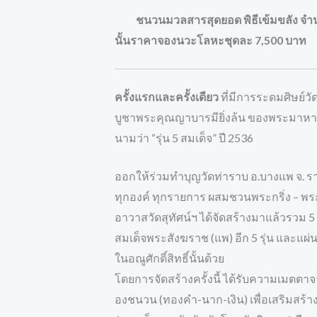
ชนวนมวลสารสุดยอด พิธีเข้มขลัง จำนวนก
นั้นราคาจองนวะโลหะชุดละ 7,500 บาท
ครั้งแรกและครั้งเดียว
ที่มีการระดมศิษย์วัด
บูชาพระคุณญาบารมียิ่งล้น ของพระมาหาเถร อ
นามว่า “รุ่น 5 สมเด็จ” ปี 2536
ออกให้ร่วมทำบุญวัดท่าราบ อ.บางแพ จ. รา
ทุกองค์ ทุกรายการ ผสมชวนพระกริ่ง – พระชั
อาวาสวัดสุทัศน์ฯ ได้จัดสร้างมาแล้วรวม 5 ร
สมเด็จพระสังฆราช (แพ) อีก 5 รุ่น และแผ
ในอณูศักดิ์สิทธิ์นั้นด้วย
โดยการจัดสร้างครั้งนี้ ได้รับความเมตตา
องชนวน (ทองคํา-นาก-เงิน) เพื่อเสริมสร้างคว