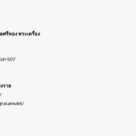
พลศรีทอง พระเครื่อง
pid=507
ยงราย
/
rai.amulet/