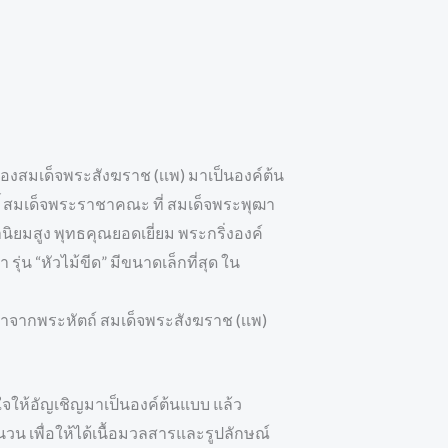
 ของสมเด็จพระสังฆราช (เเพ) มาเป็นองค์ต้น
ดิ์ สมเด็จพระราชาคณะ ที่ สมเด็จพระพุฒา
นิยมสูง พุทธคุณยอดเยี่ยม พระกริ่งองค์
รุ่น “หัวไม้ขีด” มีขนาดเล็กที่สุด ใน
้รับมาจากพระหัตถ์ สมเด็จพระสังฆราช (เเพ)
เต็มใจให้อัญเชิญมาเป็นองค์ต้นแบบ แล้ว
 เพื่อให้ได้เนื้อมวลสารและรูปลักษณ์