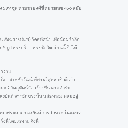
599 ชุด หายาก องค์นี้หมายเลข 456 สมัย
พระสังฆราช (แพ) วัดสุทัศน์ฯ เพื่อน้อมรำลึก
ป พระกริ่ง – พระชัยวัฒน์ รุ่นนี้ จึงได้
ท่าราบ
 – พระชัยวัฒน์ ที่พระวิสุทธาธิบดี เจ้า
ณะ 2 วัดสุทัศน์จัดสร้างขึ้น ตามตำรับ
ลงยันต์ จารอักขระนั้น หล่อหลอมผสมอยู่
ภาวนาพระคาถา ลงยันต์ จารอักขระ ในเเผ่นท
้งนี้โดยเฉพาะ ดังนี้