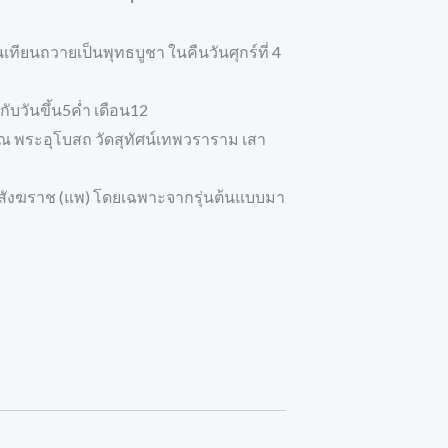
ทียนถวายเป็นพุทธบูชา ในคืนวันศุกร์ที่ 4
ับวันขึ้น5คํ่า เดือน12
36 ณ พระอุโบสถ วัดสุทัศน์เทพวราราม เสา
ระสังฆราช (แพ) โดยเฉพาะจากรุ่นต้นแบบมา