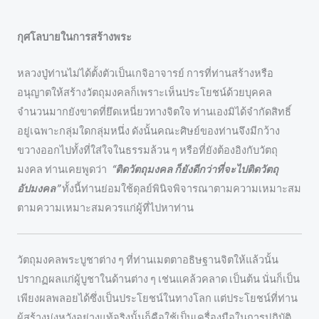
กุศโลบายในการสร้างพระ
หลวงปู่ท่านไม่ได้ตั้งตัวเป็นเกจิอาจารย์ การที่ท่านสร้างหรือ
อนุญาตให้สร้างวัตถุมงคลก็เพราะเห็นประโยชน์ด้วยบุคคล
จำนวนมากยังขาดที่ยึดเหนี่ยวทางจิตใจ ท่านเองมิได้จำกัดสิทธิ์
อยู่เฉพาะกลุ่มใดกลุ่มหนึ่ง ดังนั้นคณะศิษย์ของท่านจึงมีกว้าง
ขวางออกไปทั้งที่ใส่ใจในธรรมล้วน ๆ หรือที่ยังต้องอิงกับวัตถุ
มงคล ท่านเคยพูดว่า
“ติดวัตถุมงคล ก็ยังดีกว่าที่จะไปติดวัตถุ
อัปมงคล”
ทั้งนี้ท่านย่อมใช้ดุลย์พินิจพิจารณาตามความเหมาะสม
ตามความเหมาะสมควรแก่ผู้ที่ไปหาท่าน
วัตถุมงคลพระบูชาต่าง ๆ ที่ท่านเมตตาอธิษฐานจิตให้แล้วนั้น
ปรากฏผลแก่ผู้บูชาในด้านต่าง ๆ เช่นแคล้วคลาด เป็นต้น นั่นก็เป็น
เพียงผลพลอยได้ซึ่งเป็นประโยชน์ในทางโลก แต่ประโยชน์ที่ท่าน
ผู้สร้างมุ่งหวังอย่างแท้จริงนั้นก็คือใช้เป็นเครื่องมือในการปฏิบัติ