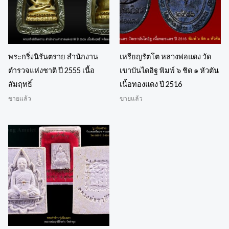
พระกริ่งนิรันตราย สำนักงาน
เหรียญรัตโต หลวงพ่อแดง วัด
ตำรวจแห่งชาติ ปี 2555 เนื้อ
เขาบันไดอิฐ พิมพ์ ๖ ชิด ๑ หัวตัน
สัมฤทธิ์
เนื้อทองแดง ปี 2516
ขายแล้ว
ขายแล้ว