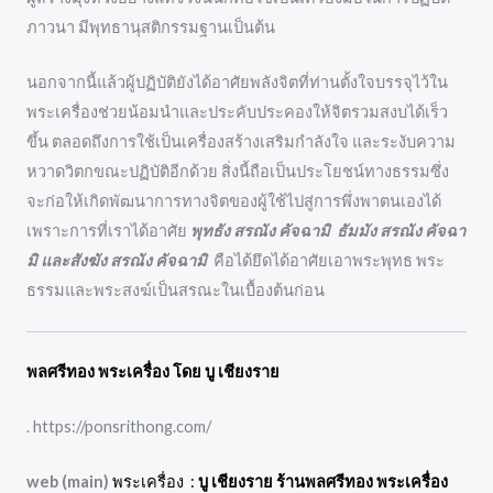
ภาวนา มีพุทธานุสติกรรมฐานเป็นต้น
นอกจากนี้แล้วผู้ปฏิบัติยังได้อาศัยพลังจิตที่ท่านตั้งใจบรรจุไว้ใน
พระเครื่องช่วยน้อมนำและประคับประคองให้จิตรวมสงบได้เร็ว
ขึ้น ตลอดถึงการใช้เป็นเครื่องสร้างเสริมกำลังใจ และระงับความ
หวาดวิตกขณะปฏิบัติอีกด้วย สิ่งนี้ถือเป็นประโยชน์ทางธรรมซึ่ง
จะก่อให้เกิดพัฒนาการทางจิตของผู้ใช้ไปสู่การพึ่งพาตนเองได้
เพราะการที่เราได้อาศัย
พุทธัง สรณัง คัจฉามิ ธัมมัง สรณัง คัจฉา
มิ และสังฆัง สรณัง คัจฉามิ
คือได้ยึดได้อาศัยเอาพระพุทธ พระ
ธรรมและพระสงฆ์เป็นสรณะในเบื้องต้นก่อน
พลศรีทอง พระเครื่อง โดย บู เชียงราย
. https://ponsrithong.com/
web (main)
พระเครื่อง :
บู เชียงราย ร้านพลศรีทอง พระเครื่อง