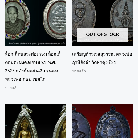
OUT OF STOCK
ล็อกเก็ตหลวงพ่อเกษม ล็อกเก็
เหรียญท้าวเวสสุวรรณ หลวงพ่อ
ตอมตะมงคลเกษม 81 พ.ศ.
ฤาษีลิงดำ วัดท่าซุง ปี21
2535 หลังหุ้มแผ่นเงิน รุ่นแรก
ขายแล้ว
หลวงพ่อเกษม เขมโก
ขายแล้ว