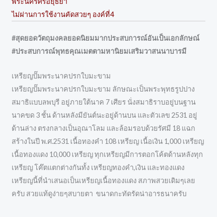
พระนครศรีอยุธยา
ไม่ผ่านการใช้งานคัดสวยๆ องค์ที่4
#สุดยอดวัตถุมงคลยอดนิยมมากประสบการณ์อันเป็นเอกลักษณ์
#ประสบการณ์พุทธคุณเมตตามหานิยมเสริมวาสนนาบารมี
เหรียญปั๊มพระนาคปรกใบมะขาม
เหรียญปั๊มพระนาคปรกใบมะขาม ลักษณะเป็นพระพุทธรูปปาง
สมาธิแบบลพบุรี อยู่ภายใต้นาค 7 เศียร นั่งสมาธิราบอยู่บนฐาน
นาคขด 3 ชั้น ด้านหลังมียันต์นะอยู่ด้านบน และตัวเลข 2531 อยู่
ด้านล่าง ตรงกลางเป็นอุณาโลม และล้อมรอบด้วยรัศมี 18 แฉก
สร้างในปี พ.ศ.2531 เนื้อทองคำ 108 เหรียญ เนื้อเงิน 1,000 เหรียญ
เนื้อทองแดง 10,000 เหรียญ ทุกเหรียญมีการตอกโค้ตด้านหลังทุก
เหรียญ โค๊ตแตกต่างกันทั้ง เหรียญทองคำ,เงิน และทองแดง
เหรียญนี้ที่นำเสนอเป็นเหรียญเนื้อทองแดง สภาพสวยเดิมๆเลย
ครับ สวยแท้ดูง่ายๆสบายตา ขนาดกะทัดรัดน่าอารธนาครับ