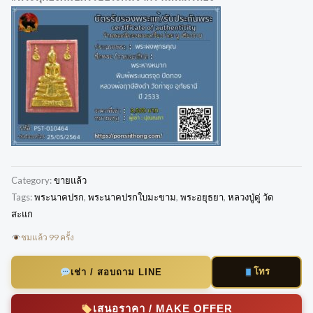
Category:
ขายแล้ว
Tags:
พระนาคปรก
,
พระนาคปรกใบมะขาม
,
พระอยุธยา
,
หลวงปู่ดู่ วัด
สะแก
ชมแล้ว 99 ครั้ง
โทร
เช่า / สอบถาม LINE
เสนอราคา / MAKE OFFER