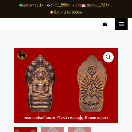
Skip
1
1,555
1,727
ออนไลน์อยู่:
คน
|
วันนี้:
คน
▼ 172
|
เมื่อวาน:
คน
|
to
278,893
ทั้งหมด:
คน
content