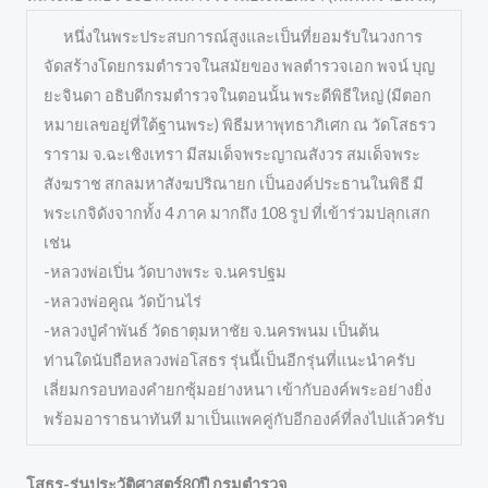
หนึ่งในพระประสบการณ์สูงและเป็นที่ยอมรับในวงการ
จัดสร้างโดยกรมตำรวจในสมัยของ พลตำรวจเอก พจน์ บุญ
ยะจินดา อธิบดีกรมตำรวจในตอนนั้น พระดีพิธีใหญ่ (มีตอก
หมายเลขอยู่ที่ใต้ฐานพระ) พิธีมหาพุทธาภิเศก ณ วัดโสธรว
ราราม จ.ฉะเชิงเทรา มีสมเด็จพระญาณสังวร สมเด็จพระ
สังฆราช สกลมหาสังฆปริณายก เป็นองค์ประธานในพิธี มี
พระเกจิดังจากทั้ง 4 ภาค มากถึง 108 รูป ที่เข้าร่วมปลุกเสก
เช่น
-หลวงพ่อเปิ่น วัดบางพระ จ.นครปฐม
-หลวงพ่อคูณ วัดบ้านไร่
-หลวงปู่คำพันธ์ วัดธาตุมหาชัย จ.นครพนม เป็นต้น
ท่านใดนับถือหลวงพ่อโสธร รุ่นนี้เป็นอีกรุ่นที่แนะนำครับ
เลี่ยมกรอบทองคำยกซุ้มอย่างหนา เข้ากับองค์พระอย่างยิ่ง
พร้อมอาราธนาทันที มาเป็นแพคคู่กับอีกองค์ที่ลงไปแล้วครับ
โสธร-รุ่นประวัติศาสตร์80ปี กรมตำรวจ