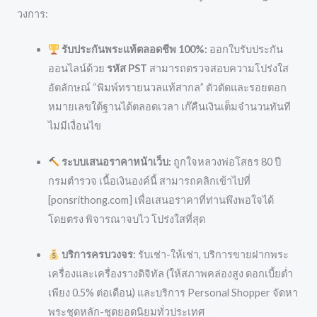
วงการ:
รับประกันพระแท้ตลอดชีพ 100%:
ออกใบรับประกัน
ออนไลน์ด้วย
รหัส PST
สามารถตรวจสอบความโปร่งใส
อัตลักษณ์ “พิมพ์ทรายนวลแท้สากล” ตัวตัดและรอยตอก
หมายเลขใต้ฐานได้ตลอดเวลา เก๊คืนเงินเต็มจำนวนทันที
ไม่มีเงื่อนไข
ระบบเสนอราคาหน้าเว็บ:
ถูกใจหลวงพ่อโสธร 80 ปี
กรมตำรวจ เนื้อเงินองค์นี้ สามารถคลิกเข้าไปที่
[ponsrithong.com] เพื่อเสนอราคาที่ท่านพึงพอใจได้
โดยตรง พิจารณาจบไว โปร่งใสที่สุด
บริการครบวงจร:
รับเช่า-ให้เช่า, บริการขายฝากพระ
เครื่องและเครื่องรางดิจิทัล (ให้สภาพคล่องสูง ดอกเบี้ยต่ำ
เพียง 0.5% ต่อเดือน) และบริการ Personal Shopper จัดหา
พระชุดหลัก-ชุดยอดนิยมทั่วประเทศ