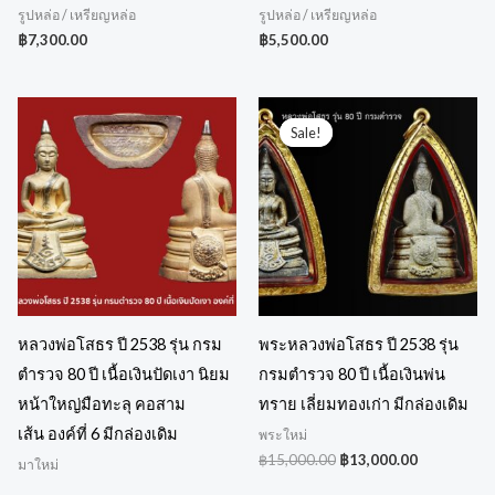
รูปหล่อ / เหรียญหล่อ
รูปหล่อ / เหรียญหล่อ
฿
7,300.00
฿
5,500.00
Original
Current
price
price
Sale!
Sale!
was:
is:
฿15,000.00.
฿13,000.00
หลวงพ่อโสธร ปี 2538 รุ่น กรม
พระหลวงพ่อโสธร ปี 2538 รุ่น
ตำรวจ 80 ปี เนื้อเงินปัดเงา นิยม
กรมตำรวจ 80 ปี เนื้อเงินพ่น
หน้าใหญ่มือทะลุ คอสาม
ทราย เลี่ยมทองเก่า มีกล่องเดิม
เส้น องค์ที่ 6 มีกล่องเดิม
พระใหม่
฿
15,000.00
฿
13,000.00
มาใหม่