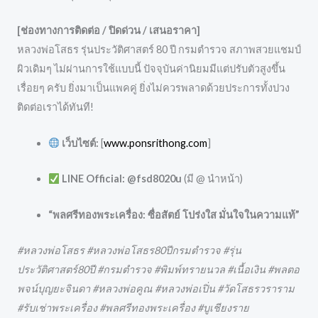
[ช่องทางการติดต่อ / ปิดด่วน / เสนอราคา]
หลวงพ่อโสธร รุ่นประวัติศาสตร์ 80 ปี กรมตำรวจ สภาพสวยแชมป์
ผิวเดิมๆ ไม่ผ่านการใช้แบบนี้ ปัจจุบันค่านิยมมีแต่ปรับตัวสูงขึ้น
เรื่อยๆ ครับ ยิ่งมาเป็นแพคคู่ ยิ่งไม่ควรพลาดด้วยประการทั้งปวง
ติดต่อเราได้ทันที!
เว็บไซต์:
[
www.ponsrithong.com
]
LINE Official:
@fsd8020u
(มี @ นำหน้า)
“พลศรีทองพระเครื่อง: ซื่อสัตย์ โปร่งใส มั่นใจในความแท้”
#หลวงพ่อโสธร #หลวงพ่อโสธร80ปีกรมตำรวจ #รุ่น
ประวัติศาสตร์80ปี #กรมตำรวจ #พิมพ์ทรายนวล #เนื้อเงิน #พลตอ
พจน์บุญยะจินดา #หลวงพ่อคูณ #หลวงพ่อเปิ่น #วัดโสธรวราราม
#รับเช่าพระเครื่อง #พลศรีทองพระเครื่อง #บูเชียงราย