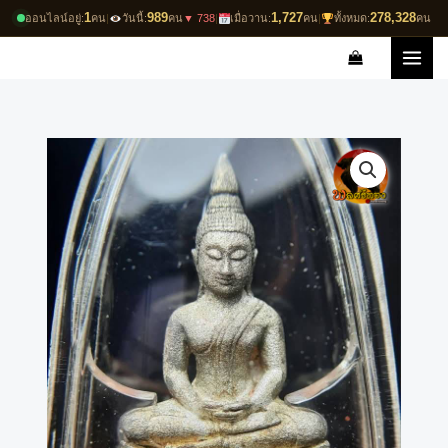
Skip
1
989
1,727
278,328
ออนไลน์อยู่:
คน
|
วันนี้:
คน
▼ 738
|
เมื่อวาน:
คน
|
ทั้งหมด:
คน
to
content