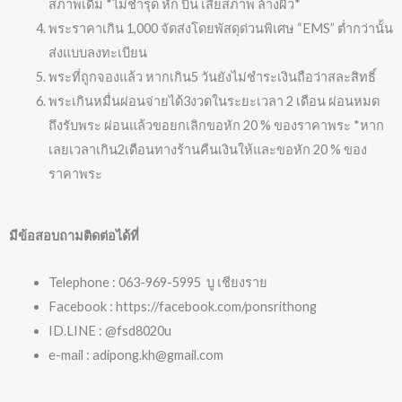
สภาพเดิม *ไม่ชำรุด หัก บิ่น เสียสภาพ ล้างผิว*
พระราคาเกิน 1,000 จัดส่งโดยพัสดุด่วนพิเศษ “EMS” ต่ำกว่านั้น
ส่งแบบลงทะเบียน
พระที่ถูกจองแล้ว หากเกิน5 วันยังไม่ชำระเงินถือว่าสละสิทธิ์
พระเกินหมื่นผ่อนจ่ายได้3งวดในระยะเวลา 2 เดือน ผ่อนหมด
ถึงรับพระ ผ่อนแล้วขอยกเลิกขอหัก 20 % ของราคาพระ *หาก
เลยเวลาเกิน2เดือนทางร้านคืนเงินให้และขอหัก 20 % ของ
ราคาพระ
มีข้อสอบถามติดต่อได้ที่
Telephone : 063-969-5995 บู เชียงราย
Facebook : https://facebook.com/ponsrithong
ID.LINE : @fsd8020u
e-mail : adipong.kh@gmail.com