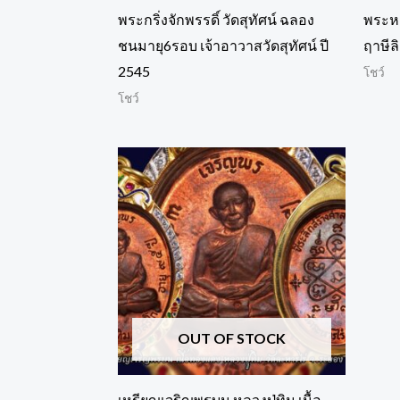
พระกริ่งจักพรรดิ์ วัดสุทัศน์ ฉลอง
พระห
ชนมายุ6รอบ เจ้าอาวาสวัดสุทัศน์ ปี
ฤาษีลิ
2545
โชว์
โชว์
OUT OF STOCK
เหรียญเจริญพรบน หลวงปู่ทิม เนื้อ