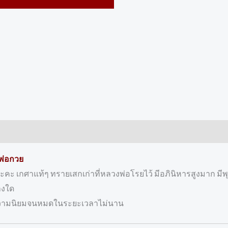
งพ่อกวย
จะคะ เกศาแท้ๆ ทรายเสกเก่าที่หลวงพ่อโรยไว้ มีอภินิหารสูงมาก ม
างใด
บความนิยมจนหมดในระยะเวลาไม่นาน