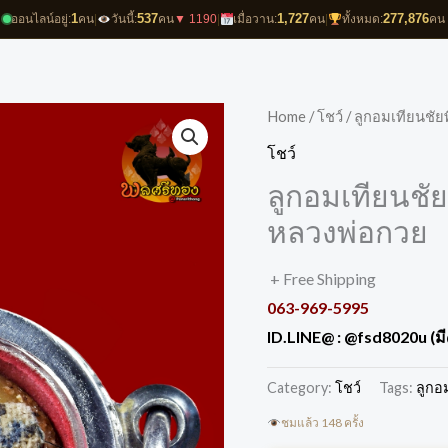
1
537
1,727
277,876
ออนไลน์อยู่:
คน
|
วันนี้:
คน
▼ 1190
|
เมื่อวาน:
คน
|
ทั้งหมด:
คน
Home
/
โชว์
/ ลูกอมเทียนชัย
โชว์
ลูกอมเทียนชัย
หลวงพ่อกวย
+ Free Shipping
063-969-5995
ID.LINE@ :
@fsd8020u (ม
Category:
โชว์
Tags:
ลูกอ
ชมแล้ว 148 ครั้ง