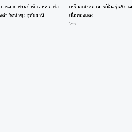
างหมาก พระคำข้าว หลวงพ่อ
เหรียญพระอาจารย์ฝั้น รุ่น9 งา
งดำ วัดท่าซุง อุทัยธานี
เนื้อทองแดง
โชว์