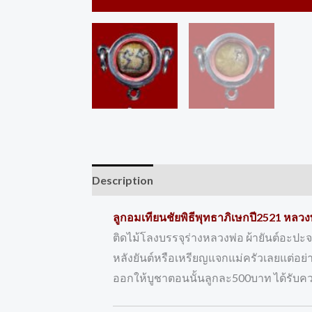
Description
Reviews (0)
ลูกอมเทียนชัยพิธีพุทธาภิเษกปี2521 หลว
ติดไม้โลงบรรจุร่างหลวงพ่อ ผ้ายันต์อะปะ
หลังยันต์หรือเหรียญแจกแม่ครัวเลยแต่อย่
ออกให้บูชาตอนนั้นลูกละ500บาท ได้รั