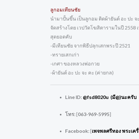
ลูกอมเทียนชัย
นำมาปั้นขึ้น เป็นลูกอม ติดผ้ายันต์ อะ ปะ 
จัดสร้างโดย เวปวัดโฆสิตารามในปี 2558
สุดยอดคับ
-มีเทียนชัย จากพิธีปลุกเสกพระปี 2521
-ทรายเสกเก่า
-เกศา ของหลวงพ่อกวย
-ผ้ายันต์ อะ ปะ จะ คะ (ค่ายกล)
Line ID:
@fsd8020u (มี@)นะครับ
โทร:
[
063-969-5995
]
Facebook:
[
เพจพลศรีทอง พระเครื่อ