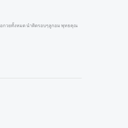
่อกวยทั้งหมด นำติดรอบๆลูกอม พุทธคุณ