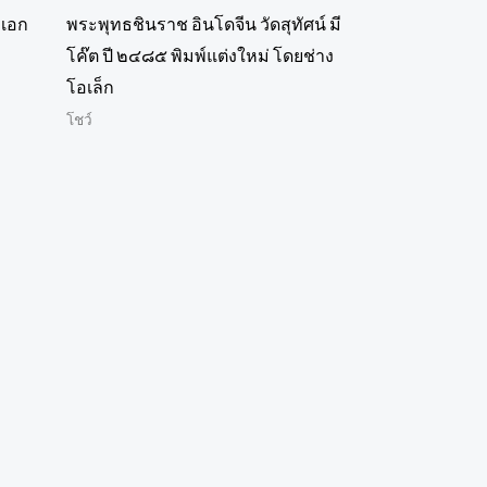
มเอก
พระพุทธชินราช อินโดจีน วัดสุทัศน์ มี
โค๊ต ปี ๒๔๘๕ พิมพ์แต่งใหม่ โดยช่าง
โอเล็ก
โชว์