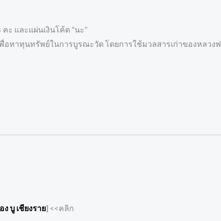
จะ คะ และแผ่นเงินโค้ด “นะ”
 เพื่อหาทุนทรัพย์ในการบูรณะวัด โดยการใช้มวลสารเก่าของหลวงพ
ง บู เชียงราย
] <<คลิก