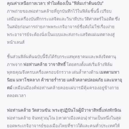
คุณค่าเหนือกาลเวลา: ทำไมต้องเป็น “ฟิล์มเก่าต้นฉบับ”
ภาพถ่ายของพ่อท่านคล้ายที่ถูกบันทึกไว้ในฟิล์มชิ้นนี้ เปรียบ
เสมือนเครื่องบันทึกกระแสจิตและวินาทีประวัติศาสตร์ในอดีต ซึ่ง
ในสมัยก่อนการถ่ายภาพพระเกจิอาจารย์ชื่อดังไม่ใช่เรื่องง่าย
พระอาจารย์จะต้องนั่งเป็นแบบและส่งกระแสจิตแผ่เมตตาลงสู่
หน้าเลนส์
ชิ้นส่วนฟิล์มต้นฉบับนี้จึงได้รับกระแสพุทธาคมและพลังจิตตานุ
ภาพจาก
พ่อท่านคล้าย วาจาสิทธิ์
โดยตรงตั้งแต่เริ่มล้างฟิล์ม
พุทธคุณจึงครบเครื่องครอบจักรวาล เด่นล้ำทางด้าน
เมตตามหา
นิยม มหาโชคลาภ ค้าขายร่ำรวย แคล้วคลาดปลอดภัย และมหาอุ
ตม์
เหมือนมีองค์พ่อท่านคล้ายคอยแผ่บารมีคุ้มครองอยู่ข้างกาย
ตลอดเวลา
พ่อท่านคล้าย วัดสวนขัน: พระสุปฏิปันโนผู้มีวาจาสิทธิ์แห่งทักษิณ
พ่อท่านคล้าย จันทสุวณฺโณ (เทวดาเมืองคอน) ท่านเป็นหนึ่งในสุด
ยอดพระเกจิอาจารย์ของเมืองไทยที่ชาวใต้และคนทั่วประเทศให้