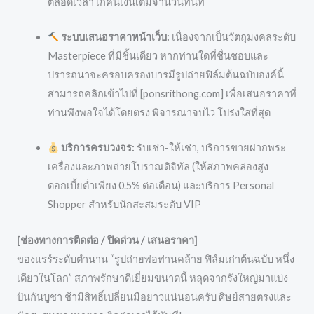
ตลอดเวลา เก๊คืนเงินเต็มจำนวนทันที
ระบบเสนอราคาหน้าเว็บ:
เนื่องจากเป็นวัตถุมงคลระดับ
Masterpiece ที่มีชิ้นเดียว หากท่านใดที่ชื่นชอบและ
ปรารถนาจะครอบครองบารมีรูปถ่ายฟิล์มต้นฉบับองค์นี้
สามารถคลิกเข้าไปที่ [ponsrithong.com] เพื่อเสนอราคาที่
ท่านพึงพอใจได้โดยตรง พิจารณาจบไว โปร่งใสที่สุด
บริการครบวงจร:
รับเช่า-ให้เช่า, บริการขายฝากพระ
เครื่องและภาพถ่ายโบราณดิจิทัล (ให้สภาพคล่องสูง
ดอกเบี้ยต่ำเพียง 0.5% ต่อเดือน) และบริการ Personal
Shopper สำหรับนักสะสมระดับ VIP
[ช่องทางการติดต่อ / ปิดด่วน / เสนอราคา]
ของแรร์ระดับตำนาน “รูปถ่ายพ่อท่านคล้าย ฟิล์มเก่าต้นฉบับ หนึ่ง
เดียวในโลก” สภาพรักษาดีเยี่ยมขนาดนี้ หลุดจากรังใหญ่มาแบ่ง
ปันกันบูชา ช้ามีสิทธิ์เปลี่ยนมือยาวแน่นอนครับ ศิษย์สายตรงและ