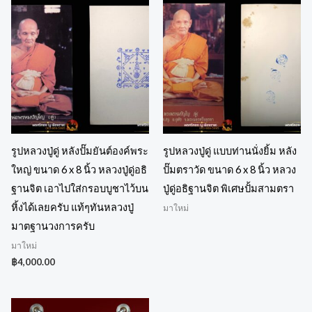
รูปหลวงปู่ดู่ หลังปั๊มยันต์องค์พระ
รูปหลวงปู่ดู่ แบบท่านนั่งยิ้ม หลัง
ใหญ่ ขนาด 6 x 8 นิ้ว หลวงปู่ดู่อธิ
ปั๊มตราวัด ขนาด 6 x 8 นิ้ว หลวง
ฐานจิต เอาไปใส่กรอบบูชาไว้บน
ปู่ดู่อธิฐานจิต พิเศษปั้มสามตรา
หิ้งได้เลยครับ แท้ๆทันหลวงปู่
มาใหม่
มาตฐานวงการครับ
มาใหม่
฿
4,000.00