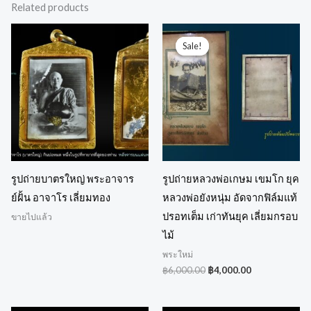
Related products
Original
Current
price
price
Sale!
Sale!
was:
is:
฿6,000.00.
฿4,000.00.
รูปถ่ายบาตรใหญ่ พระอาจาร
รูปถ่ายหลวงพ่อเกษม เขมโก ยุค
ย์ฝั้น อาจาโร เลี่ยมทอง
หลวงพ่อยังหนุ่ม อัดจากฟิล์มแท้
ปรอทเต็ม เก่าทันยุค เลี่ยมกรอบ
ขายไปแล้ว
ไม้
พระใหม่
฿
6,000.00
฿
4,000.00