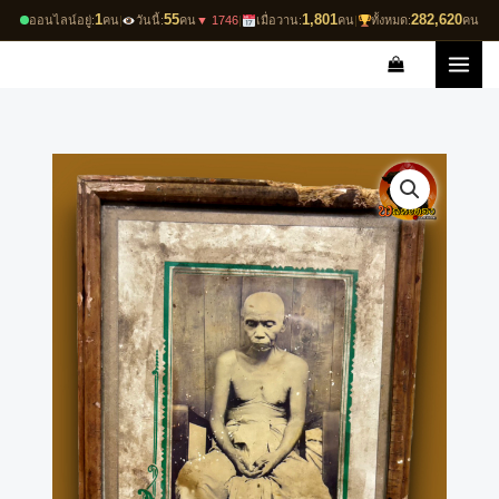
Skip
1
55
1,801
282,620
ออนไลน์อยู่:
คน
|
วันนี้:
คน
▼ 1746
|
เมื่อวาน:
คน
|
ทั้งหมด:
คน
to
content