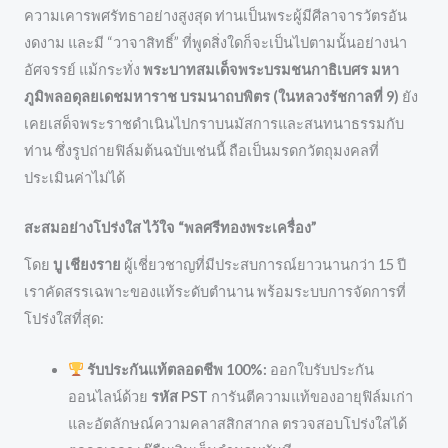
ความเคารพศรัทธาอย่างสูงสุด ท่านเป็นพระผู้มีศีลาจารวัตรอัน
งดงาม และมี “วาจาสิทธิ์” ที่พูดสิ่งใดก็จะเป็นไปตามนั้นอย่างน่า
อัศจรรย์ แม้กระทั่ง
พระบาทสมเด็จพระบรมชนกาธิเบศร มหา
ภูมิพลอดุลยเดชมหาราช บรมนาถบพิตร (ในหลวงรัชกาลที่ 9)
ยัง
เคยเสด็จพระราชดำเนินไปกราบนมัสการและสนทนาธรรมกับ
ท่าน ซึ่งรูปถ่ายฟิล์มต้นฉบับเช่นนี้ ถือเป็นมรดกวัตถุมงคลที่
ประเมินค่าไม่ได้
สะสมอย่างโปร่งใส ไว้ใจ “พลศรีทองพระเครื่อง”
โดย
บู เชียงราย
ผู้เชี่ยวชาญที่มีประสบการณ์ยาวนานกว่า 15 ปี
เราคัดสรรเฉพาะของแท้ระดับตำนาน พร้อมระบบการจัดการที่
โปร่งใสที่สุด:
รับประกันแท้ตลอดชีพ 100%:
ออกใบรับประกัน
ออนไลน์ด้วย
รหัส PST
การันตีความแท้ของอายุฟิล์มเก่า
และอัตลักษณ์ความคลาสสิกสากล ตรวจสอบโปร่งใสได้