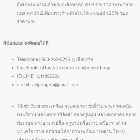
ถึงรับพระ ผ่อนแล้วขอยกเลิกขอหัก 20 % ของราคาพระ *หาก
เลยเวลาเกิน2เดือนทางร้านคืนเงินให้และขอหัก 20 % ของ
ราคาพระ
มีข้อสอบถามติดต่อได้ที่
Telephone : 063-969-5995 บู เชียงราย
Facebook : https://facebook.com/ponsrithong
ID.LINE : @fsd8020u
e-mail : adipong.kh@gmail.com
ให้เช่า รับเช่าพระเครื่อง พระคณาจารย์ทั่วไป พระภาคเหนือ
พระอีสาน หลวงพ่อฤาษีลิงดำ หลวงปู่หมุน หลวงพ่อสาคร หลวง
พ่อเกษม พระอาจารย์ฝั้น ครูบา ,เครื่องราง,เครื่องรางล้าน
นา,เครื่องรางยอดนิยม ให้ราคาพระเป็นมารตฐาน โดย บู
เชียงราย ร้านพลศรีทองพระเครื่อง