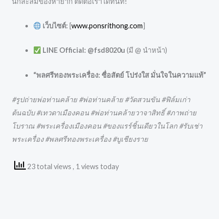
นักสะสมของหายาก ติดต่อเราได้ทันที!
เว็บไซต์:
[
www.ponsrithong.com
]
LINE Official:
@fsd8020u
(มี @ นำหน้า)
“พลศรีทองพระเครื่อง: ซื่อสัตย์ โปร่งใส มั่นใจในความแท้”
#รูปถ่ายพ่อท่านคล้าย #พ่อท่านคล้าย #วัดสวนขัน #ฟิล์มเก่า
ต้นฉบับ #เทวดาเมืองคอน #พ่อท่านคล้ายวาจาสิทธิ์ #ภาพถ่าย
โบราณ #พระเครื่องเมืองคอน #ของแรร์ชิ้นเดียวในโลก #รับเช่า
พระเครื่อง #พลศรีทองพระเครื่อง #บูเชียงราย
23 total views
, 1 views today