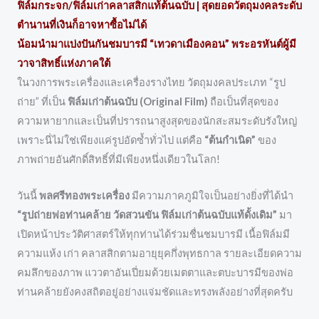
ฟิล์มกระจก/ฟิล์มเก่าคลาสสิกแท้ต้นฉบับ | สุดยอดวัตถุมงคลระดับ
ตำนานที่เงินก็อาจหาซื้อไม่ได้
น้อมนำมาแบ่งปันกันชมบารมี “เทวดาเมืองคอน” พระอรหันต์ผู้มี
วาจาสิทธิ์แห่งภาคใต้
ในวงการพระเครื่องและเครื่องรางไทย วัตถุมงคลประเภท “รูป
ถ่าย” ที่เป็น
ฟิล์มเก่าต้นฉบับ (Original Film)
ถือเป็นที่สุดของ
ความหายากและเป็นที่ปรารถนาสูงสุดของนักสะสมระดับรังใหญ่
เพราะนี่ไม่ใช่เพียงแค่รูปอัดซ้ำทั่วไป แต่คือ
“ต้นกำเนิด”
ของ
ภาพถ่ายอันศักดิ์สิทธิ์ที่มีเพียงหนึ่งเดียวในโลก!
วันนี้
พลศรีทองพระเครื่อง
มีความภาคภูมิใจเป็นอย่างยิ่งที่ได้นำ
“รูปถ่ายพ่อท่านคล้าย วัดสวนขัน ฟิล์มเก่าต้นฉบับแท้ดั้งเดิม”
มา
เปิดหน้าประวัติศาสตร์ให้ทุกท่านได้ร่วมชื่นชมบารมี เนื้อฟิล์มมี
ความแห้ง เก่า คลาสสิกตามอายุยุคกึ่งพุทธกาล รายละเอียดความ
คมลึกของภาพ แววตาอันเปี่ยมด้วยเมตตาและตบะบารมีของพ่อ
ท่านคล้ายยังคงสถิตอยู่อย่างแจ่มชัดและทรงพลังอย่างที่สุดครับ