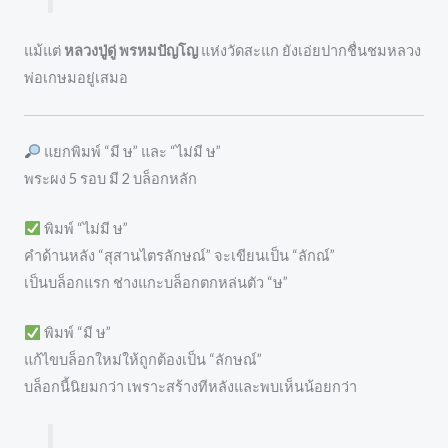
แม้แต่
หลวงปู่ดู่ พรหมปัญโญ
แห่งวัดสะแก ยังเอ่ยปากชื่นชมหลวง
พ่อเกษมอยู่เสมอ
แยกพิมพ์ “มี ษ” และ “ไม่มี ษ”
พระผง 5 รอบ มี 2 บล็อกหลัก
พิมพ์ “ไม่มี ษ”
คำด้านหลัง “สุสานไตรลักษณ์” จะเขียนเป็น “ลักณ์”
เป็นบล็อกแรก ช่างแกะบล็อกตกหล่นตัว “ษ”
พิมพ์ “มี ษ”
แก้ไขบล็อกใหม่ให้ถูกต้องเป็น “ลักษณ์”
บล็อกนี้นิยมกว่า เพราะสร้างทีหลังและพบเห็นน้อยกว่า