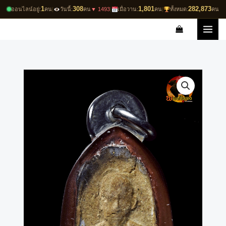
Skip
1
308
1,801
282,873
ออนไลน์อยู่:
คน
|
วันนี้:
คน
▼ 1493
|
เมื่อวาน:
คน
|
ทั้งหมด:
คน
to
content