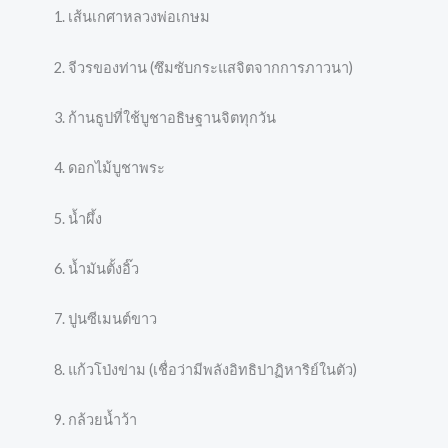
เส้นเกศาหลวงพ่อเกษม
จีวรของท่าน (ซึมซับกระแสจิตจากการภาวนา)
ก้านธูปที่ใช้บูชาอธิษฐานจิตทุกวัน
ดอกไม้บูชาพระ
น้ำผึ้ง
น้ำมันตั้งอิ๊ว
ปูนซีเมนต์ขาว
แก้วโป่งข่าม (เชื่อว่ามีพลังอิทธิปาฏิหาริย์ในตัว)
กล้วยน้ำว้า