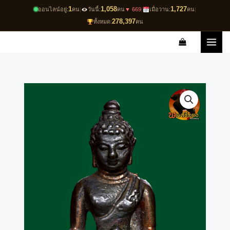
Skip
1
1,058
1,727
ออนไลน์อยู่:
คน
|
วันนี้:
คน
▼ 669
|
เมื่อวาน:
คน
|
to
278,397
ทั้งหมด:
คน
content