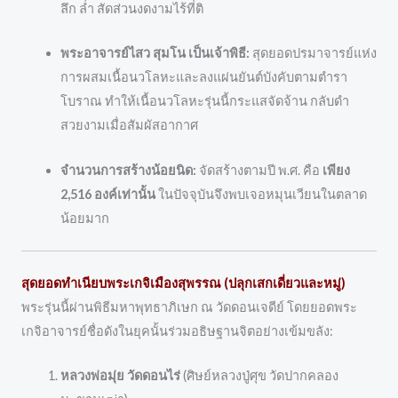
ลึก ล่ำ สัดส่วนงดงามไร้ที่ติ
พระอาจารย์ไสว สุมโน เป็นเจ้าพิธี:
สุดยอดปรมาจารย์แห่ง
การผสมเนื้อนวโลหะและลงแผ่นยันต์บังคับตามตำรา
โบราณ ทำให้เนื้อนวโลหะรุ่นนี้กระแสจัดจ้าน กลับดำ
สวยงามเมื่อสัมผัสอากาศ
จำนวนการสร้างน้อยนิด:
จัดสร้างตามปี พ.ศ. คือ
เพียง
2,516 องค์เท่านั้น
ในปัจจุบันจึงพบเจอหมุนเวียนในตลาด
น้อยมาก
สุดยอดทำเนียบพระเกจิเมืองสุพรรณ (ปลุกเสกเดี่ยวและหมู่)
พระรุ่นนี้ผ่านพิธีมหาพุทธาภิเษก ณ วัดดอนเจดีย์ โดยยอดพระ
เกจิอาจารย์ชื่อดังในยุคนั้นร่วมอธิษฐานจิตอย่างเข้มขลัง:
หลวงพ่อมุ่ย วัดดอนไร่
(ศิษย์หลวงปู่ศุข วัดปากคลอง