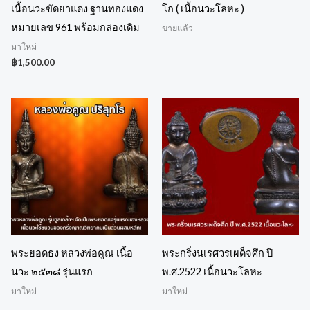
เนื้อนวะขัดยาแดง ฐานทองแดง
โก ( เนื้อนวะโลหะ )
หมายเลข 961 พร้อมกล่องเดิม
ขายแล้ว
มาใหม่
฿
1,500.00
พระยอดธง หลวงพ่อคูณ เนื้อ
พระกริ่งนเรศวรเผด็จศึก ปี
นวะ ๒๕๓๘ รุ่นแรก
พ.ศ.2522 เนื้อนวะโลหะ
มาใหม่
มาใหม่