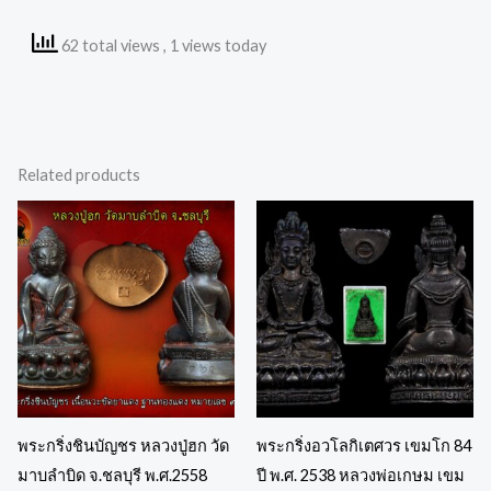
62 total views
, 1 views today
Related products
พระกริ่งชินบัญชร หลวงปู่ฮก วัด
พระกริ่งอวโลกิเตศวร เขมโก 84
มาบลำบิด จ.ชลบุรี พ.ศ.2558
ปี พ.ศ. 2538 หลวงพ่อเกษม เขม