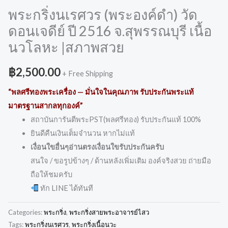
พระกริ่งนเรศวร (พระองค์ดำ) วัด
ดอนเจดีย์ ปี 2516 จ.สุพรรณบุรี เนื้อ
นวโลหะ |สภาพสวย
฿
2,500.00
+ Free Shipping
“พลศรีทองพระเครื่อง — มั่นใจในคุณภาพ รับประกันพระแท้
มาตรฐานสากลทุกองค์”
สถาบันการันตีพระPST(พลศรีทอง) รับประกันแท้ 100%
ยินดีคืนเงินเต็มจำนวน หากไม่แท้
เงื่อนใขอื่นๆอ่านตรงเงื่อนใขรับประกันครับ
สนใจ / ขอรูปข้างๆ / ด้านหลังเพิ่มเติม องค์จริงสวย ถ่ายมือ
ถือให้ชมครับ
ทัก LINE ได้ทันที
Categories:
พระกริ่ง
,
พระกริ่งสายพระอาจารย์ไสว
Tags:
พระกริ่งนเรศวร
,
พระกริ่งเนื้อนวะ