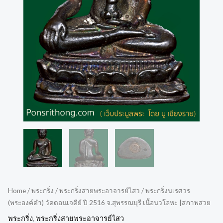
Home
/
พระกริ่ง
/
พระกริ่งสายพระอาจารย์ไสว
/ พระกริ่งนเรศวร
(พระองค์ดำ) วัดดอนเจดีย์ ปี 2516 จ.สุพรรณบุรี เนื้อนวโลหะ |สภาพสวย
พระกริ่ง
,
พระกริ่งสายพระอาจารย์ไสว