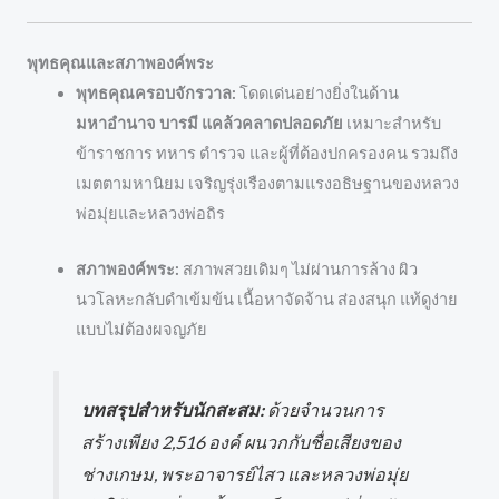
พุทธคุณและสภาพองค์พระ
พุทธคุณครอบจักรวาล:
โดดเด่นอย่างยิ่งในด้าน
มหาอำนาจ บารมี แคล้วคลาดปลอดภัย
เหมาะสำหรับ
ข้าราชการ ทหาร ตำรวจ และผู้ที่ต้องปกครองคน รวมถึง
เมตตามหานิยม เจริญรุ่งเรืองตามแรงอธิษฐานของหลวง
พ่อมุ่ยและหลวงพ่อถิร
สภาพองค์พระ:
สภาพสวยเดิมๆ ไม่ผ่านการล้าง ผิว
นวโลหะกลับดำเข้มข้น เนื้อหาจัดจ้าน ส่องสนุก แท้ดูง่าย
แบบไม่ต้องผจญภัย
บทสรุปสำหรับนักสะสม:
ด้วยจำนวนการ
สร้างเพียง 2,516 องค์ ผนวกกับชื่อเสียงของ
ช่างเกษม, พระอาจารย์ไสว และหลวงพ่อมุ่ย