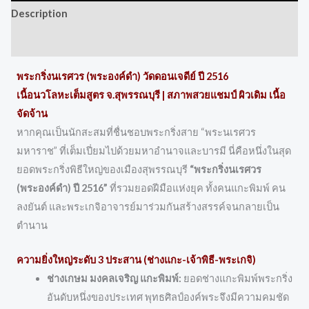
Description
Reviews (0)
พระกริ่งนเรศวร (พระองค์ดำ) วัดดอนเจดีย์ ปี 2516
เนื้อนวโลหะเต็มสูตร จ.สุพรรณบุรี | สภาพสวยแชมป์ ผิวเดิม เนื้อ
จัดจ้าน
หากคุณเป็นนักสะสมที่ชื่นชอบพระกริ่งสาย “พระนเรศวร
มหาราช” ที่เต็มเปี่ยมไปด้วยมหาอำนาจและบารมี นี่คือหนึ่งในสุด
ยอดพระกริ่งพิธีใหญ่ของเมืองสุพรรณบุรี
“พระกริ่งนเรศวร
(พระองค์ดำ) ปี 2516”
ที่รวมยอดฝีมือแห่งยุค ทั้งคนแกะพิมพ์ คน
ลงยันต์ และพระเกจิอาจารย์มาร่วมกันสร้างสรรค์จนกลายเป็น
ตำนาน
ความยิ่งใหญ่ระดับ 3 ประสาน (ช่างแกะ-เจ้าพิธี-พระเกจิ)
ช่างเกษม มงคลเจริญ แกะพิมพ์:
ยอดช่างแกะพิมพ์พระกริ่ง
อันดับหนึ่งของประเทศ พุทธศิลป์องค์พระจึงมีความคมชัด