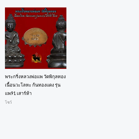
พระกริ่งหลวงพ่อแพ วัดพิกุลทอง
เนื้อนวะโลหะ ก้นทองแดง รุ่น
แพ91 เสาร์ห้า
โชว์