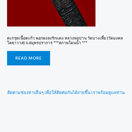
ตะกรุดเนื้อตะกั่ว พอกผงลงรักแดง หลวงพ่อปาน วัดบางเหี้ย (วัดมงคล
โคธาวาส) จ.สมุทรปราการ ***สภาพโดนน้ำ ***
READ MORE
ติดตามช่องทางอื่นๆ เพื่อให้ติดต่อกันได้ง่ายขึ้น เราพร้อมดูแลท่าน