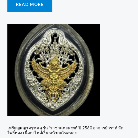
READ MORE
เหรียญพญาครุฑฉลุ รุ่น "ราชาแห่งครุฑ" ปี 2560 อาจารย์วราห์ วัด
โพธิ์ทอง เนื้อกะไหล่เงิน หน้ากะไหล่ทอง