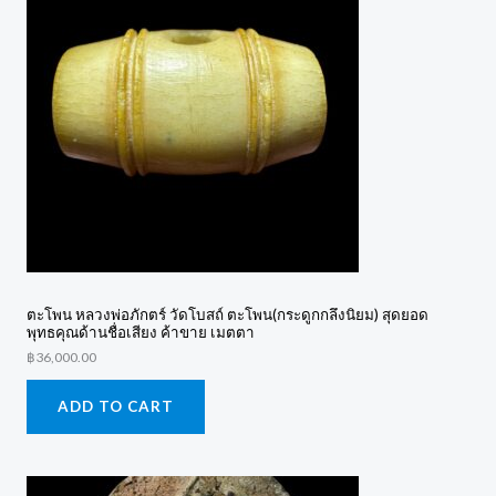
ตะโพน หลวงพ่อภักตร์ วัดโบสถ์ ตะโพน(กระดูกกลึงนิยม) สุดยอด
พุทธคุณด้านชื่อเสียง ค้าขาย เมตตา
฿
36,000.00
ADD TO CART