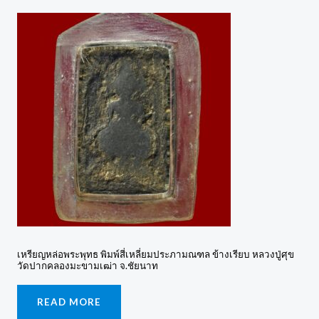
เหรียญหล่อพระพุทธ พิมพ์สี่เหลี่ยมประภามณฑล ข้างเรียบ หลวงปู่ศุข
วัดปากคลองมะขามเฒ่า จ.ชัยนาท
READ MORE