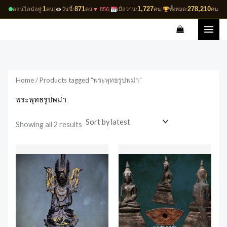
Skip
1
871
1,727
278,210
ออนไลน์อยู่:
คน
|
วันนี้:
คน
▼ 856
|
เมื่อวาน:
คน
|
ทั้งหมด:
คน
to
Sorted
by
content
latest
Home
/ Products tagged “พระพุทธรูปพม่า”
พระพุทธรูปพม่า
Showing all 2 results