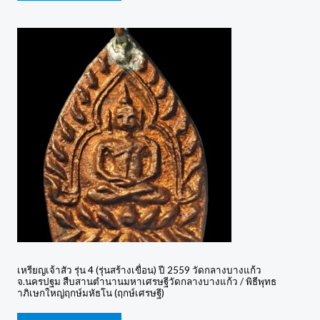
เหรียญเจ้าสัว รุ่น 4 (รุ่นสร้างเขื่อน) ปี 2559 วัดกลางบางแก้ว
จ.นครปฐม สืบสานตำนานมหาเศรษฐีวัดกลางบางแก้ว / พิธีพุทธ
าภิเษกใหญ่ฤกษ์มหัธโน (ฤกษ์เศรษฐี)