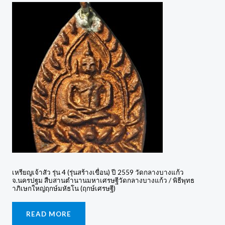
เหรียญเจ้าสัว รุ่น 4 (รุ่นสร้างเขื่อน) ปี 2559 วัดกลางบางแก้ว
จ.นครปฐม สืบสานตำนานมหาเศรษฐีวัดกลางบางแก้ว / พิธีพุทธ
าภิเษกใหญ่ฤกษ์มหัธโน (ฤกษ์เศรษฐี)
READ MORE