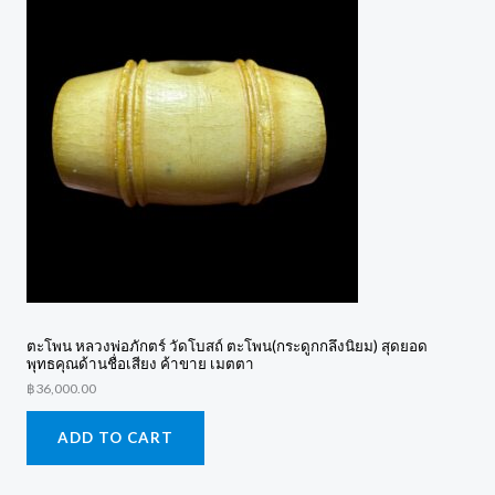
ตะโพน หลวงพ่อภักตร์ วัดโบสถ์ ตะโพน(กระดูกกลึงนิยม) สุดยอด
พุทธคุณด้านชื่อเสียง ค้าขาย เมตตา
฿
36,000.00
ADD TO CART