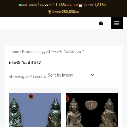
Skip
1
1,485
1,813
ออนไลน์อยู่:
คน
|
วันนี้:
คน
▼ 328
|
เมื่อวาน:
คน
|
to
280,636
ทั้งหมด:
คน
content
Sorted
by
latest
Home
/ Products tagged “พระชัยวัฒน์ปวเรศ”
พระชัยวัฒน์ปวเรศ
Showing all 4 results