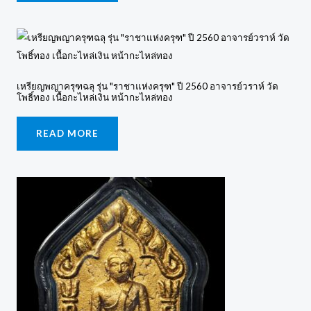
เหรียญพญาครุฑฉลุ รุ่น "ราชาแห่งครุฑ" ปี 2560 อาจารย์วราห์ วัด
โพธิ์ทอง เนื้อกะไหล่เงิน หน้ากะไหล่ทอง
READ MORE