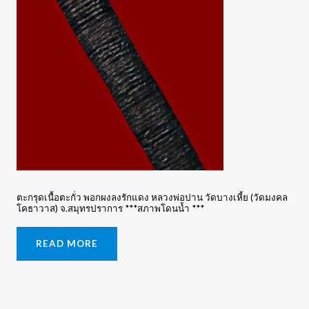
ตะกรุดเนื้อตะกั่ว พอกผงลงรักแดง หลวงพ่อปาน วัดบางเหี้ย (วัดมงคล
โคธาวาส) จ.สมุทรปราการ ***สภาพโดนน้ำ ***
READ MORE