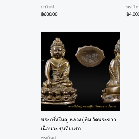
มาใหม่
พระให
฿
600.00
฿
4,00
พระกริ่งใหญ่ หลวงปู่ทิม วัดพระขาว
เนื้อนวะ รุ่นทิมแรก
พระใหม่