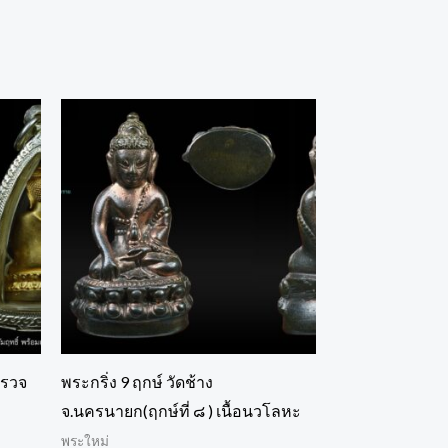
ำรวจ
พระกริ่ง 9 ฤกษ์ วัดช้าง
จ.นครนายก(ฤกษ์ที่ ๘ ) เนื้อนวโลหะ
พระใหม่