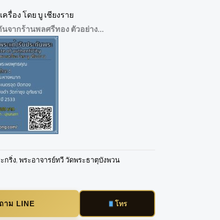
ครื่อง โดย บู เชียงราย
กันจากร้านพลศรีทอง ตัวอย่าง…
ะกริ่ง
,
พระอาจารย์ทวี วัดพระธาตุบังพวน
บถาม LINE
โทร