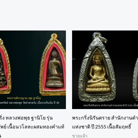
ิ่ง หลวงพ่อพุธ ฐานิโย รุ่น
พระกริ่งนิรันตราย สำนักงานต
ัพย์ เนื้อนวโลหะผสมทองคำแท้
แห่งชาติ ปี 2555 เนื้อสัมฤทธิ์
น
ขายแล้ว