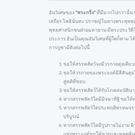
อันวิเศษของ
“พระกริ่ง”
ที่มีมากไปกว่านั้น
เสถียร โพธินันทะ ปราชญ์ในทางพระพุทธศา
พุทธศาสนิกชนฝ่ายมหายาน มีพระประวัติใ
ประการ อันเป็นคุณอันวิเศษที่ผู้ใดก็ตาม 
การบูชามีดังต่อไปนี้
ขอให้สรรพสัตว์จงมีวรกายดุจเดียว
ขอให้วรกายของพระองค์มีสีสันดุจไพ
สู่คติที่ชอบ
ขอให้สรรพสัตว์ได้รับโภคสมบัติ
หากสรรพสัตว์ใดมีมิจฉาทิฐิ ขอให้
หากสรรพสัตว์ใดประพฤติพรหมจรรย์ใน
บริบูรณ์
หากสรรพสัตว์ใดมีรูปกายไม่งาม ผิว
แห่งพระองค์ขอให้หายและหลุดพ้นจ