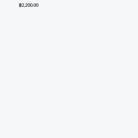
฿
2,200.00