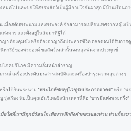
มดไป และขอให้สรรพสัตว์เป็นผู้มีกายใจอันผาสุก มีบ้านเรือนอาศั
ตน เมื่อสดับพระนามแห่งพระองค์ จักสามารถเปลี่ยนเพศจากหญิงเป
ห่งมาร และตั้งอยู่ในสัมมาทิฐิได้
ญา ต้องคุมขัง หรือต้องอาญาถึงประหารชีวิต ตลอดจนได้รับการด
หาริย์ของพระองค์ ขอสัตว์เหล่านั้นจงหลุดพ้นจากปวงทุกข์
่องอุปโภคบริโภค มีความอิ่มหนำสำราญ
อาภรณ์ เครื่องประดับ ธนสารสมบัติและเครื่องบำรุงความสุขต่างๆ
่ยหรือได้ยินพระนาม
“พระไภษัชยคุรุไวฑูรยประภาตถาคต”
หรือ “พระ
่งเรือง นับเป็นคุณอันวิเศษยิ่งนัก เหล่านี้คือ
“บารมีแห่งพระกริ่ง”
 เมื่อใดที่เรามีทุกข์ร้อนใจ เพียงระลึกถึงคำสอนของท่าน ท่านก็จะมา