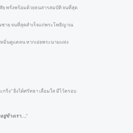
ย พรั่งพร้อมด้วยธนสารสมบัติ จนที่สุด
็นชาย จนที่สุดสำเร็จแก่พระโพธิญาณ
ูหมิ่นดูแคลน หากเอ่ยพระนามแห่ง
กริ่ง” ยิ่งได้ศรัทธา เลื่อมใส มีไว้ครอบ
อยู่ข้างเรา
…..”