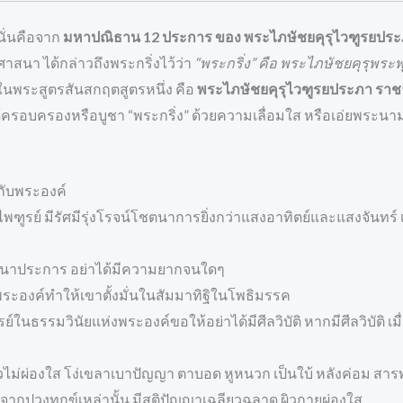
 นั่นคือจาก
มหาปณิธาน 12 ประการ ของ พระไภษัชยคุรุไวฑูรยป
สนา ได้กล่าวถึงพระกริ่งไว้ว่า
“พระกริ่ง” คือ พระไภษัชยคุรุพระพ
นพระสูตรสันสกฤตสูตรหนึ่ง คือ
พระไภษัชยคุรุไวฑูรยประภา ราช
ได้ครอบครองหรือบูชา “พระกริ่ง” ด้วยความเลื่อมใส หรือเอ่ยพระนาม
กับพระองค์
ฑูรย์ มีรัศมีรุ่งโรจน์โชตนาการยิ่งกว่าแสงอาทิตย์และแสงจันทร์ 
นานาประการ อย่าได้มีความยากจนใดๆ
พระองค์ทำให้เขาตั้งมั่นในสัมมาทิฐิในโพธิมรรค
ธรรมวินัยแห่งพระองค์ขอให้อย่าได้มีศีลวิบัติ หากมีศีลวิบัติ เม
ไม่ผ่องใส โง่เขลาเบาปัญญา ตาบอด หูหนวก เป็นใบ้ หลังค่อม สารพ
ากปวงทุกข์เหล่านั้น มีสติปัญญาเฉลียวฉลาด ผิวกายผ่องใส