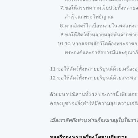
ขอให้สรรพความเจ็บป่วยทั้งหลายจงห
สำเร็จแก่พระโพธิญาณ
หากอิสตรีใดเบื่อหน่ายในเพศแห่ง
ขอให้สัตว์ทั้งหลายหลุดพ้นจากข่ายแ
10. หากสรรพสัตว์ใดต้องพระราชอา
พระองค์และอาศัยบารมีและคุณาภินิ
11. ขอให้สัตว์ทั้งหลายบริบูรณ์ด้วยเครื
12. ขอให้สัตว์ทั้งหลายบริบูรณ์ด้วยสรรพ
ด้วยมหาปณิธานทั้ง 12 ประการนี้ เพียงเอ
ครองบูชา จะยิ่งทำให้มีความสุข ความเจริญ รุ
เมื่อเราคิดถึงท่าน ท่านก็จะมาอยู่ในใจเรา
พลศรีทอง พระเครื่อง โดย บู เชียงราย