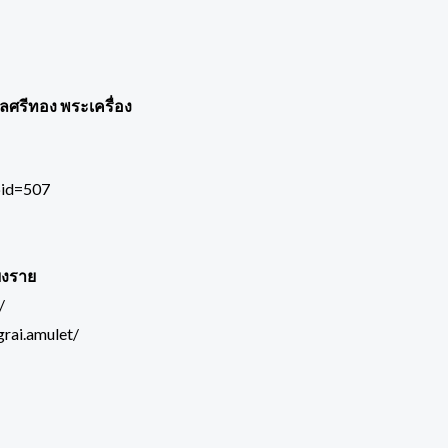
พลศรีทอง พระเครื่อง
pid=507
ยงราย
/
rai.amulet/