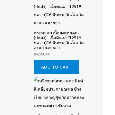
พระพรหม เนื้อผงพุทธคุณ
(ปถมัง) - เนื้อดินเผา ปี 2519
หลวงปู่สีห์ พินทาสุวัณโณ วัด
สะแก จ.อยุธยา
฿
4,500.00
ADD TO CART