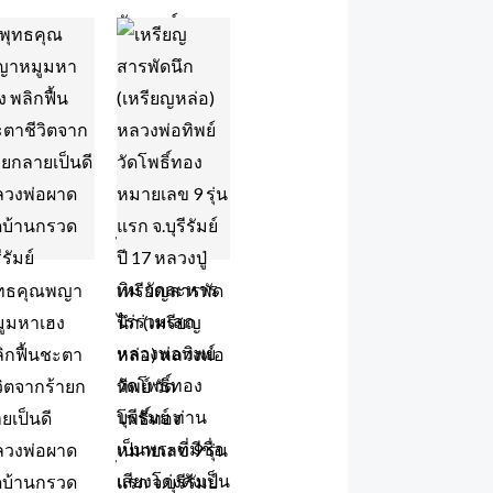
ุทธคุณพญา
เหรียญสารพัด
ูมหาเฮง
นึก (เหรียญ
ิกฟื้นชะตา
หล่อ) หลวงพ่อ
วิตจากร้ายก
ทิพย์ วัด
ยเป็นดี
โพธิ์ทอง
ลวงพ่อผาด
หมายเลข 9 รุ่น
ดบ้านกรวด
แรก จ.บุรีรัมย์