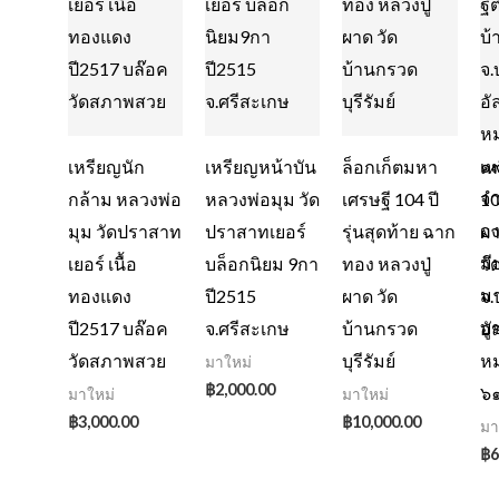
เหรียญนัก
เหรียญหน้าบัน
ล็อกเก็ตมหา
เห
กล้าม หลวงพ่อ
หลวงพ่อมุม วัด
เศรษฐี 104 ปี
10
มุม วัดปราสาท
ปราสาทเยอร์
รุ่นสุดท้าย ฉาก
ผา
เยอร์ เนื้อ
บล็อกนิยม 9กา
ทอง หลวงปู่
วั
ทองแดง
ปี2515
ผาด วัด
จ.บ
ปี2517 บล๊อค
จ.ศรีสะเกษ
บ้านกรวด
อั
วัดสภาพสวย
บุรีรัมย์
ห
มาใหม่
฿
2,000.00
๖
มาใหม่
มาใหม่
฿
3,000.00
฿
10,000.00
มา
฿
6