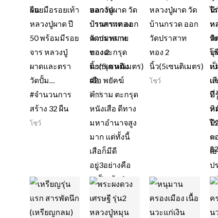
รอยมือรอยเท้า
หลวงปู่ผาด วัด
หลวงปู่ผาด วัด
นึ
หลวงปู่ผาด ปี
บ้านกรวด ออก
บ้านกรวด ออก
หล
50 พร้อมมีรอย
วัดปราสาท
วัดปราสาท
ทิ
จาร หลวงปู่
ทอง 2
ทอง 2
โพ
ผาดและตรา
นิ้ว(5เซนติเมตร)
นิ้ว(5เซนติเมตร)
หม
วัดปั้ม…‪
#2
แร
โชว์
#‎จำนวนการ
ปี
โชว์
สร้าง‬ 32 ผืน
ทิ
ไร
โชว์
พร
฿
2