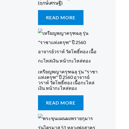
(ฤกษ์เศรษฐี)
READ MORE
เหรียญพญาครุฑฉลุ รุ่น "ราชา
แห่งครุฑ" ปี 2560 อาจารย์
วราห์ วัดโพธิ์ทอง เนื้อกะไหล่
เงิน หน้ากะไหล่ทอง
READ MORE