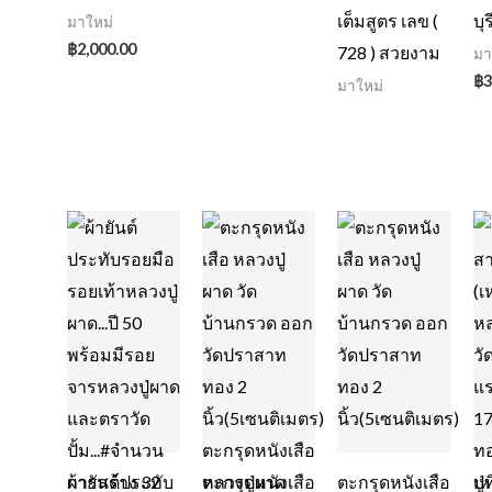
เต็มสูตร เลข (
บุร
มาใหม่
฿
2,000.00
728 ) สวยงาม
มา
฿
3
มาใหม่
‎ผ้ายันต์ประทับ
ตะกรุดหนังเสือ
ตะกรุดหนังเสือ
เห