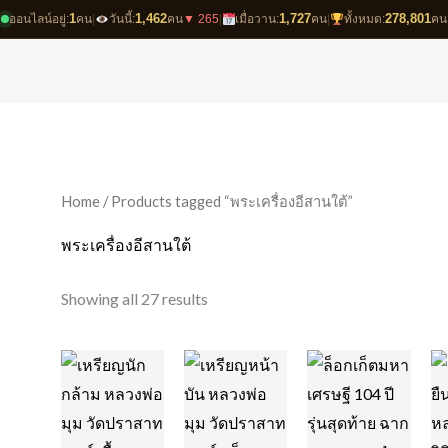
1
1,462
1,727
278,801
ออนไลน์อยู่:
คน
|
วันนี้:
คน
▼ 265
|
เมื่อวาน:
คน
|
ทั้งหมด:
คน
Sorted
by
latest
Home
/ Products tagged “พระเครื่องอีสานใต้”
พระเครื่องอีสานใต้
Showing all 27 results