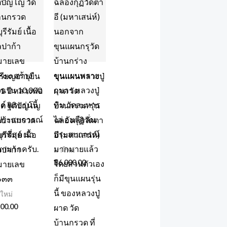
รียญอายุยืน
ขุนแผนหลวงปู่
1 ปี หลวงพ่อ
ผาด วัด
ด ฐิติปัญโญ
บ้านกรวด รุ่น
ดบ้านกรวด
ฉลองกุฏิวัดตา
ุรีรัมย์ เนื้อ
อี (มหาเสน่ห์)
ลปาก้า
มาใหม่
฿
6,000.00
มายเลข
๑๓๓
ใหม่
00.00