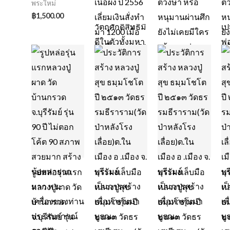
พระใหม่
฿
1,500.00
รูปหล่อรุ่นแรก
พระผงเล็บมือ
พระผงเล็บมือ
พร
หลวงปู่ผาด วัด
หลวงปู่สุข
หลวงปู่สุข
หล
บ้านกรวด
ธมฺมโชโต ปี
ธมฺมโชโต ปี
ธม
จ.บุรีรัมย์ รุ่น
๒๕๑๓ วัดธร
๒๕๑๓ วัดธร
๒๕