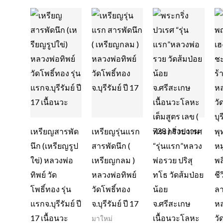
เหรียญสารพัด
เหรียญรุ่นแรก
พระกริ่งปวเรศ
พ
นึก (เหรียญรูป
สารพัดนึก (
“รุ่นแรก”หลวง
หม
ใข่) หลวงพ่อ
เหรียญกลม )
พ่อรวย ปริสุ
พล
ทิพย์ วัด
หลวงพ่อทิพย์
ทโธ วัดส้มป่อย
ชี
โพธิ์ทอง รุ่น
วัดโพธิ์ทอง
น้อย
ลา
แรกจ.บุรีรัมย์ ปี
จ.บุรีรัมย์ ปี 17
จ.ศรีสะเกษ
ห
17 เนื้อนวะ
เนื้อนวะโลหะ
วั
มาใหม่