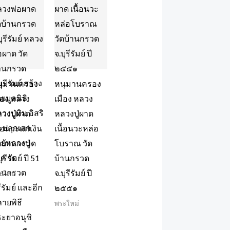
นุมานครอง
หนุมานครอง
ือง หลวง
เมือง หลวง
วงปู่ผาด
หลวงปู่ผาด
ื้อนวะแก่เงิน
เนื้อนวะหล่อ
ดบ้านกรวด
โบราณ วัด
ุรีรัมย์ ปี 51
บ้านกรวด
จ.บุรีรัมย์ ปี
ะใหม่
๒๕๕๑
พระใหม่