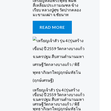
เหรียญหล่อพระพุทธ พิมพ์
สี่เหลี่ยมประภามณฑล ข้าง
เรียบ หลวงปู่ศุข วัดปากคลอง
มะขามเฒ่า จ.ชัยนาท
READ MORE
เหรียญเจ้าสัว รุ่น 4 (รุ่นสร้าง
เขื่อน) ปี 2559 วัดกลางบางแก้ว
จ.นครปฐม สืบสานตำนานมหา
เศรษฐีวัดกลางบางแก้ว / พิธี
พุทธาภิเษกใหญ่ฤกษ์มหัธโน