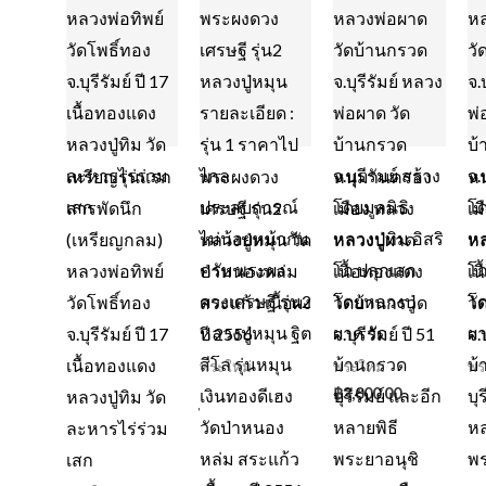
เหรียญรุ่นแรก
พระผงดวง
หนุมานครอง
ห
สารพัดนึก
เศรษฐี รุ่น2
เมือง หลวง
เม
(เหรียญกลม)
หลวงปู่หมุน วัด
หลวงปู่ผาด
หล
หลวงพ่อทิพย์
ป่าหนองหล่ม
เนื้อทองแดง
เน
วัดโพธิ์ทอง
สระแก้ว เนื้อผง
วัดบ้านกรวด
วั
จ.บุรีรัมย์ ปี 17
ปี 2556
จ.บุรีรัมย์ ปี 51
จ.บ
เนื้อทองแดง
พระใหม่
พระใหม่
พร
฿
3,000.00
หลวงปู่ทิม วัด
ละหารไร่ร่วม
เสก