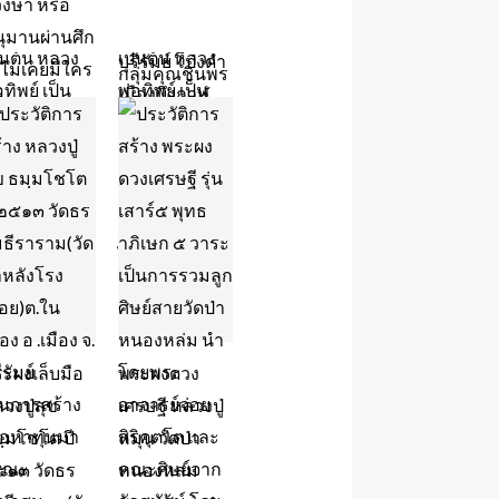
ะผงเล็บมือ
พระผงดวง
วงปู่สุข
เศรษฐี หลวงปู่
ฺมโชโต ปี
หมุน วัดป่า
๑๓ วัดธร
หนองหล่ม