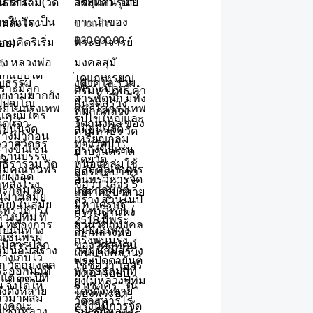
ธีราราม(วัด
สระแก้ว รุ่น1
าหลังโรง
ขายแล้ว
฿
30,000.00
่อย)
ว์