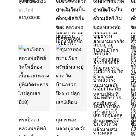
90 ปี ปี ๒๕๔๐
รมธีราราม(วัด
รมธีราราม(วัด
รม
ป่าหลังโรง
ป่าหลังโรง
ป่
พระใหม่
฿
11,000.00
เลื่อย) #3
เลื่อย) #2
เลื
โชว์
โชว์
โช
พระปิดตา
กุมารทอง
หลวงพ่อทิพย์
หลวงปู่ผาด วัด