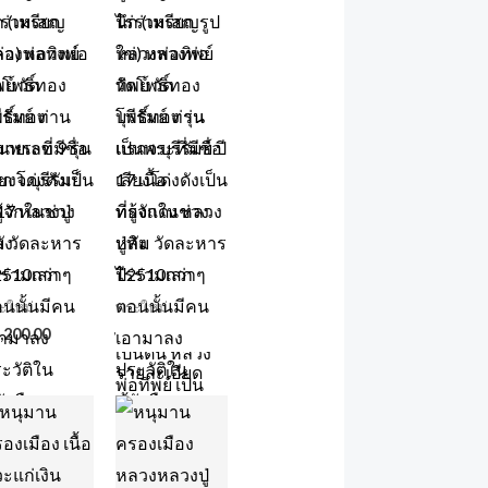
ก (เหรียญ
นึก (เหรียญรูป
่อ) หลวงพ่อ
ใข่) หลวงพ่อ
พย์ วัด
ทิพย์ วัด
ธิ์ทอง
โพธิ์ทอง รุ่น
ายเลข 9 รุ่น
แรกจ.บุรีรัมย์ ปี
ก จ.บุรีรัมย์
17 เนื้อ
 17 หลวงปู่
ทองแดง หลวง
ม วัดละหาร
ปู่ทิม วัดละหาร
่ร่วมเสก
ไร่ร่วมเสก
ะใหม่
พระใหม่
,200.00