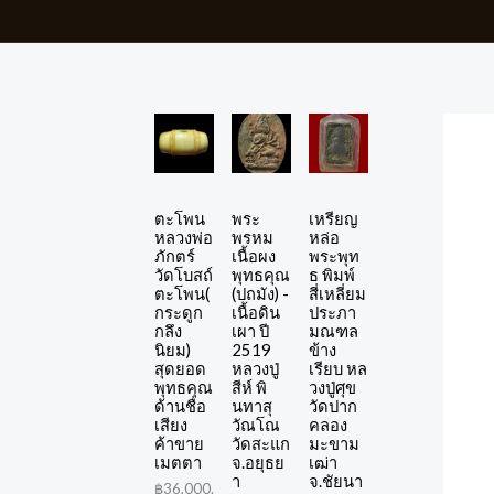
Skip
to
content
ตะโพน
พระ
เหรียญ
หลวงพ่อ
พรหม
หล่อ
ภักตร์
เนื้อผง
พระพุท
วัดโบสถ์
พุทธคุณ
ธ พิมพ์
ตะโพน(
(ปถมัง) -
สี่เหลี่ยม
กระดูก
เนื้อดิน
ประภา
กลึง
เผา ปี
มณฑล
นิยม)
2519
ข้าง
สุดยอด
หลวงปู่
เรียบ หล
พุทธคุณ
สีห์ พิ
วงปู่ศุข
ด้านชื่อ
นทาสุ
วัดปาก
เสียง
วัณโณ
คลอง
ค้าขาย
วัดสะแก
มะขาม
เมตตา
จ.อยุธย
เฒ่า
า
จ.ชัยนา
฿
36,000.