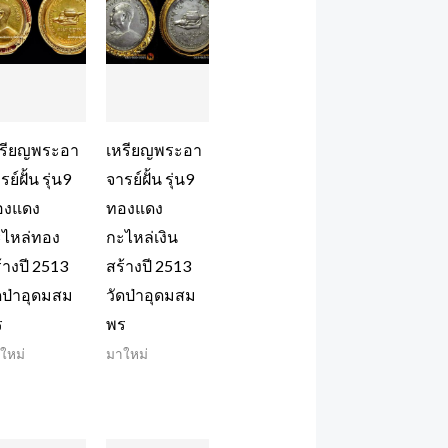
หรียญพระอา
เหรียญพระอา
รย์ฝั้น รุ่น9
จารย์ฝั้น รุ่น9
องแดง
ทองแดง
ไหล่ทอง
กะไหล่เงิน
้างปี 2513
สร้างปี 2513
ดป่าอุดมสม
วัดป่าอุดมสม
ร
พร
ใหม่
มาใหม่