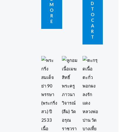
D
M
T
O
O
R
C
E
A
R
T