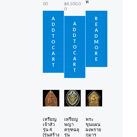
ท
00
฿
4,500.0
0
A
R
A
D
E
D
D
A
D
T
D
T
O
M
O
C
O
C
A
R
A
R
E
R
T
T
เหรียญ
เหรียญ
พระ
เจ้าสัว
พญา
ขุนแผน
รุ่น 4
ครุฑฉลุ
ผงพราย
(รุ่นสร้าง
รุ่น
กุมาร