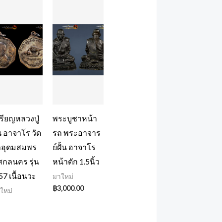
รียญหลวงปู่
พระบูชาหน้า
้น อาจาโร วัด
รถ พระอาจาร
าอุดมสมพร
ย์ฝั้น อาจาโร
สกลนคร รุ่น
หน้าตัก 1.5นิ้ว
่ 57 เนื้อนวะ
มาใหม่
฿
3,000.00
ใหม่