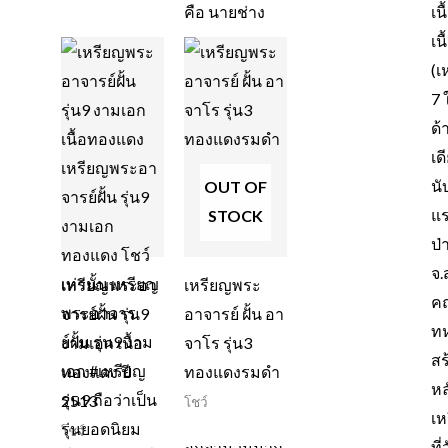
OUT OF
STOCK
เหรียญพระอา
เหรียญพระ
จารย์ฝั้น รุ่น9
อาจารย์ ฝั้น อา
งามเอก เนื้อ
จาโร รุ่น3
ทองแดง ปี
ทองแดงรมดำ
2513
โชว์
โชว์