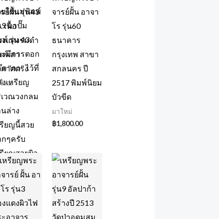
รย์ฝั้น รุ่น43
จารย์ฝั้น อาจา
 เนื้อ
โร รุ่น60
องแดงรมดำ
ธนาคาร
มพ์เสา
กรุงเทพ สาขา
ากาศตรง
สกลนคร ปี
2517 พิมพ์นิยม
ใหม่
บัวขีด
มาใหม่
฿
1,800.00