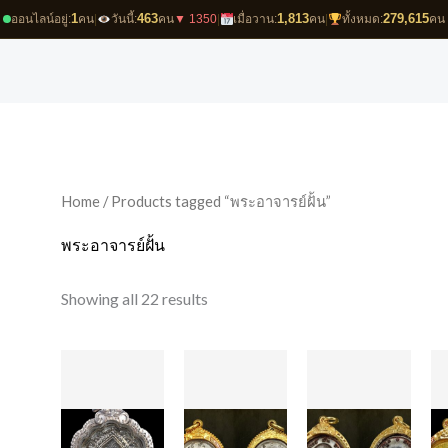
1
463
1,813
279,615
ออนไลน์อยู่:
คน
|
วันนี้:
คน
▼ 1350
|
เมื่อวาน:
คน
|
ทั้งหมด:
คน
Sorted
by
latest
Home
/ Products tagged “พระอาจารย์ฝั้น”
พระอาจารย์ฝั้น
Showing all 22 results