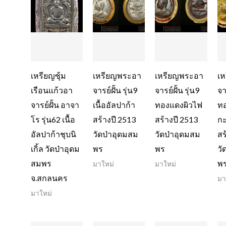
เหรียญซุ้ม
เหรียญพระอา
เหรียญพระอา
เ
เรือนแก้วอา
จารย์ฝั้น รุ่น9
จารย์ฝั้น รุ่น9
จา
จารย์ฝั้น อาจา
เนื้ออัลปาก้า
ทองแดงผิวไฟ
ท
โร รุ่น62 เนื้อ
สร้างปี 2513
สร้างปี 2513
กะ
อัลปาก้าชุบนิ
วัดป่าอุดมสม
วัดป่าอุดมสม
สร
เกิ้ล วัดป่าอุดม
พร
พร
วั
สมพร
พ
มาใหม่
มาใหม่
จ.สกลนคร
มา
มาใหม่