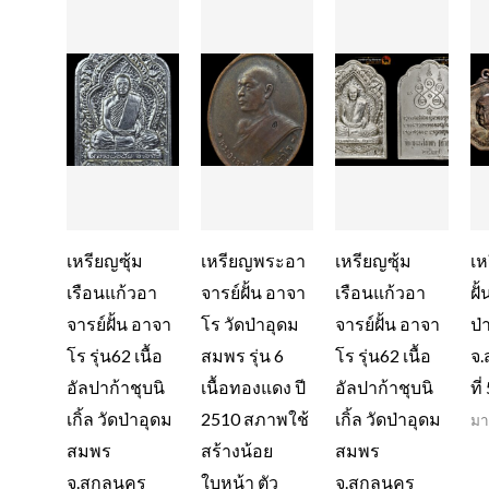
เหรียญซุ้ม
เหรียญพระอา
เหรียญซุ้ม
เห
เรือนแก้วอา
จารย์ฝั้น อาจา
เรือนแก้วอา
ฝั
จารย์ฝั้น อาจา
โร วัดป่าอุดม
จารย์ฝั้น อาจา
ป่
โร รุ่น62 เนื้อ
สมพร รุ่น 6
โร รุ่น62 เนื้อ
จ.
อัลปาก้าชุบนิ
เนื้อทองแดง ปี
อัลปาก้าชุบนิ
ที
เกิ้ล วัดป่าอุดม
2510 สภาพใช้
เกิ้ล วัดป่าอุดม
มา
สมพร
สร้างน้อย
สมพร
จ.สกลนคร
ใบหน้า ตัว
จ.สกลนคร