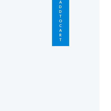
A
D
D
T
O
C
A
R
T