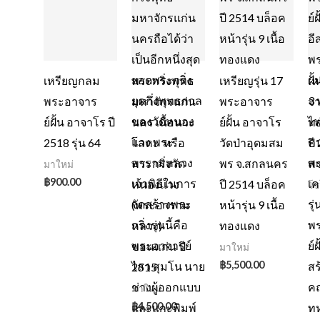
เหรียญกลม
พระกริ่งพุทธ
เหรียญรุ่น 17
เ
พระอาจาร
มหาจักรแก่น
พระอาจาร
จา
ย์ฝั้น อาจาโร ปี
นคร เนื้อนวะ
ย์ฝั้น อาจาโร
ทอ
2518 รุ่น 64
โลหะ หรือ
วัดป่าอุดมสม
ปี
พระกริ่งวัด
พร จ.สกลนคร
พ
มาใหม่
฿
900.00
หนองแวง
ปี 2514 บล็อค
โช
(พระอาราม
หน้ารุ่น 9 เนื้อ
หลวง)
ทองแดง
ขอนแก่น ปี
มาใหม่
฿
5,500.00
2515
มาใหม่
฿
4,500.00