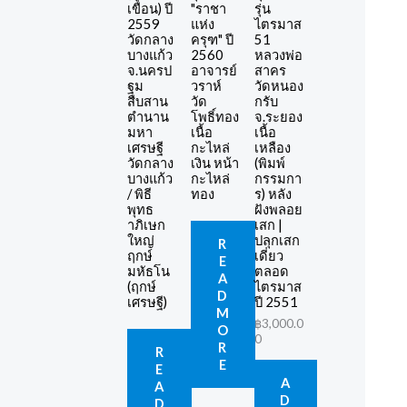
เขื่อน) ปี
"ราชา
รุ่น
2559
แห่ง
ไตรมาส
วัดกลาง
ครุฑ" ปี
51
บางแก้ว
2560
หลวงพ่อ
จ.นครป
อาจารย์
สาคร
ฐม
วราห์
วัดหนอง
สืบสาน
วัด
กรับ
ตำนาน
โพธิ์ทอง
จ.ระยอง
มหา
เนื้อ
เนื้อ
เศรษฐี
กะไหล่
เหลือง
วัดกลาง
เงิน หน้า
(พิมพ์
บางแก้ว
กะไหล่
กรรมกา
/ พิธี
ทอง
ร) หลัง
พุทธ
ฝังพลอย
าภิเษก
เสก |
ใหญ่
ปลุกเสก
R
ฤกษ์
เดี่ยว
E
มหัธโน
ตลอด
A
(ฤกษ์
ไตรมาส
D
เศรษฐี)
ปี 2551
M
฿
3,000.0
O
0
R
R
E
E
A
A
D
D