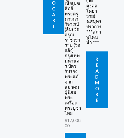
(วัด
O
เนื้อเมฆ
มงคล
สิทธิ์
C
โคธา
พระครู
A
วาส)
ภาวนา
R
จ.สมุทร
วิจารณ์
T
ปราการ
(ลืม) วัด
***สภา
อรุณ
พโดน
ราชวรา
น้ำ ***
ราม (วัด
แจ้ง)
กรุงเทพ
R
มหานค
E
ร บัตร
A
รับรอง
พระแท้
D
จาก
M
สมาคม
O
ผู้นิยม
R
พระ
E
เครื่อง
พระบูชา
ไทย
฿
17,000.
00