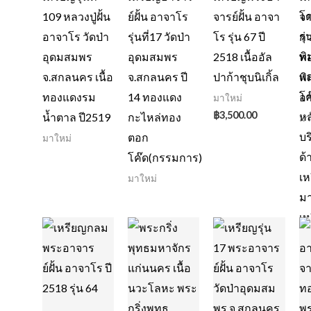
109 หลวงปู่ฝั้น
ย์ฝั้น อาจาโร
จารย์ฝั้น อาจา
จา
อาจาโร วัดป่า
รุ่นที่17 วัดป่า
โร รุ่น 67 ปี
กว.
อุดมสมพร
อุดมสมพร
2518 เนื้ออัล
ท
จ.สกลนคร เนื้อ
จ.สกลนคร ปี
ปาก้าชุบนิเกิ้ล
พิ
ทองแดงรม
14 ทองแดง
อ
มาใหม่
฿
3,500.00
น้ำตาล ปี2519
กะไหล่ทอง
มา
ตอก
มาใหม่
โค๊ด(กรรมการ)
มาใหม่