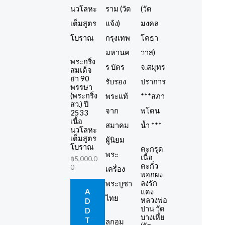
พระกริ่ง
สมเด็จ
ย่า 90
พรรษา
(พระกริ่ง
สว.) ปี
2533
เนื้อ
นวโลหะ
เต็มสูตร
โบราณ
ตะกรุด
เนื้อ
฿
5,000.0
ตะกั่ว
0
พอกผง
ลงรัก
แดง
A
หลวงพ่อ
D
ปาน วัด
D
บางเหี้ย
T
ลูกอม