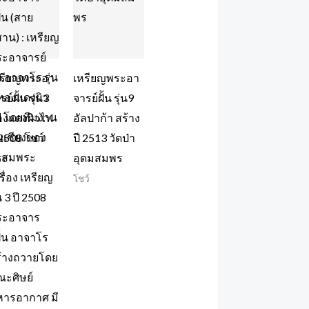
หรียญพระอา
เหรียญพระอา
รย์ฝั้น รุ่น3
จารย์ฝั้น รุ่น9
งแดงผิวไฟ
อัลปาก้า สร้าง
 2508 โชว์
ปี 2513 วัดป่า
ระ
อุดมสมพร
ว์
โชว์