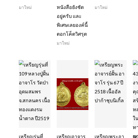
หนังสือยังชัด
มาใหม่
มาใหม่
อยู่ครับ และ
พิเศษเลยองค์นี้
ตอกโค็ตวิศรุต
มาใหม่
เหรียญรุ่นที่
เหรียญอาจาร
เหรียญพระอา
เ