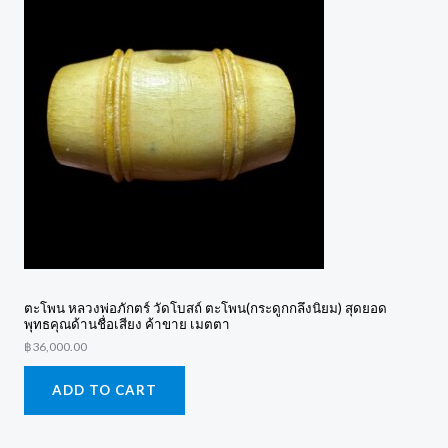
ตะโพน หลวงพ่อภักตร์ วัดโบสถ์ ตะโพน(กระดูกกลึงนิยม) สุดยอด
พุทธคุณด้านชื่อเสียง ค้าขาย เมตตา
฿
36,000.00
ADD TO CART