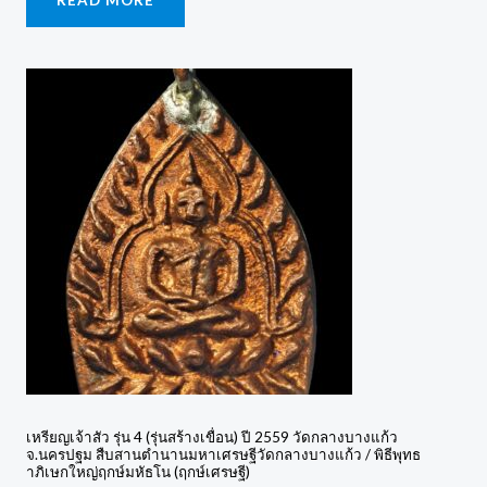
เหรียญเจ้าสัว รุ่น 4 (รุ่นสร้างเขื่อน) ปี 2559 วัดกลางบางแก้ว
จ.นครปฐม สืบสานตำนานมหาเศรษฐีวัดกลางบางแก้ว / พิธีพุทธ
าภิเษกใหญ่ฤกษ์มหัธโน (ฤกษ์เศรษฐี)