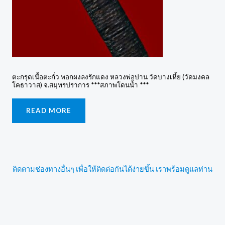
ตะกรุดเนื้อตะกั่ว พอกผงลงรักแดง หลวงพ่อปาน วัดบางเหี้ย (วัดมงคล
โคธาวาส) จ.สมุทรปราการ ***สภาพโดนน้ำ ***
READ MORE
ติดตามช่องทางอื่นๆ เพื่อให้ติดต่อกันได้ง่ายขึ้น เราพร้อมดูแลท่าน