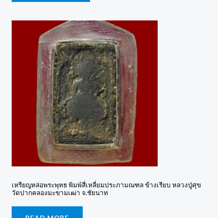
เหรียญหล่อพระพุทธ พิมพ์สี่เหลี่ยมประภามณฑล ข้างเรียบ หลวงปู่ศุข
วัดปากคลองมะขามเฒ่า จ.ชัยนาท
READ MORE