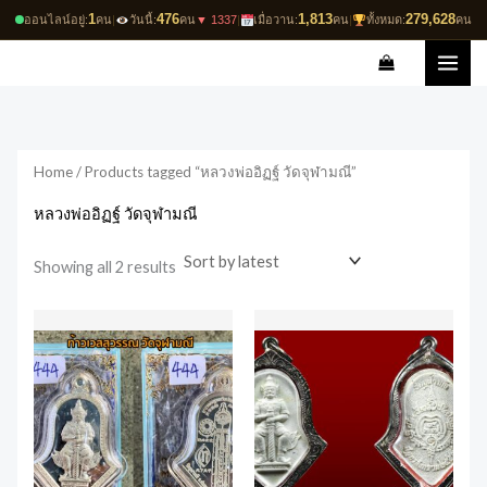
Skip
1
476
1,813
279,628
ออนไลน์อยู่:
คน
|
วันนี้:
คน
▼ 1337
|
เมื่อวาน:
คน
|
ทั้งหมด:
คน
to
Sorted
by
content
latest
Home
/ Products tagged “หลวงพ่ออิฏฐ์ วัดจุฬามณี”
หลวงพ่ออิฏฐ์ วัดจุฬามณี
Showing all 2 results