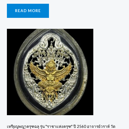
READ MORE
เหรียญพญาครุฑฉลุ รุ่น "ราชาแห่งครุฑ" ปี 2560 อาจารย์วราห์ วัด