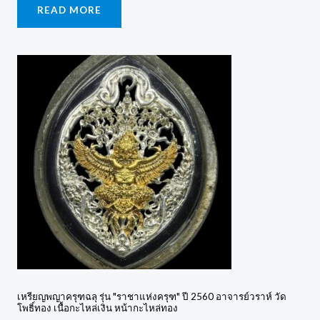
READ MORE
เหรียญพญาครุฑฉลุ รุ่น "ราชาแห่งครุฑ" ปี 2560 อาจารย์วราห์ วัด
โพธิ์ทอง เนื้อกะไหล่เงิน หน้ากะไหล่ทอง