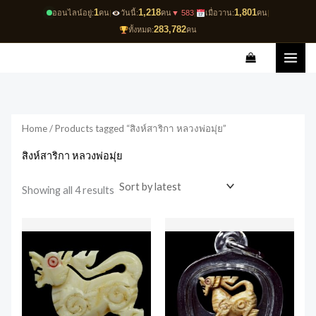
Skip
1
1,218
1,801
ออนไลน์อยู่:
คน
|
วันนี้:
คน
▼ 583
|
เมื่อวาน:
คน
|
to
283,782
ทั้งหมด:
คน
content
Sorted
by
latest
Home
/ Products tagged “สิงห์สาริกา หลวงพ่อมุ่ย”
สิงห์สาริกา หลวงพ่อมุ่ย
Showing all 4 results