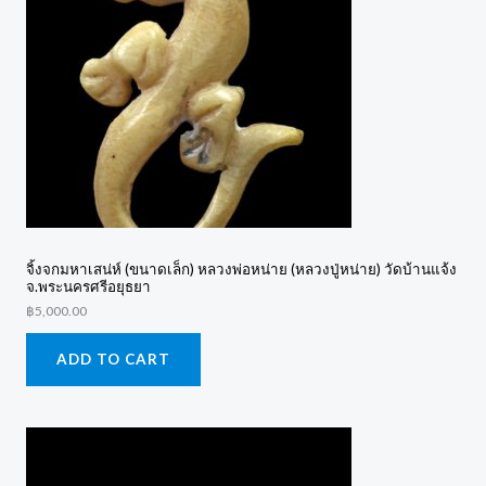
จิ้งจกมหาเสน่ห์ (ขนาดเล็ก) หลวงพ่อหน่าย (หลวงปู่หน่าย) วัดบ้านแจ้ง
จ.พระนครศรีอยุธยา
฿
5,000.00
ADD TO CART