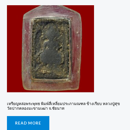
เหรียญหล่อพระพุทธ พิมพ์สี่เหลี่ยมประภามณฑล ข้างเรียบ หลวงปู่ศุข
วัดปากคลองมะขามเฒ่า จ.ชัยนาท
READ MORE