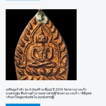
เหรียญเจ้าสัว รุ่น 4 (รุ่นสร้างเขื่อน) ปี 2559 วัดกลางบางแก้ว
จ.นครปฐม สืบสานตำนานมหาเศรษฐีวัดกลางบางแก้ว / พิธีพุทธ
าภิเษกใหญ่ฤกษ์มหัธโน (ฤกษ์เศรษฐี)