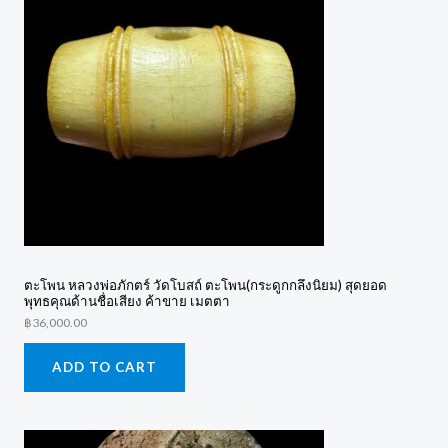
ตะโพน หลวงพ่อภักตร์ วัดโบสถ์ ตะโพน(กระดูกกลึงนิยม) สุดยอด
พุทธคุณด้านชื่อเสียง ค้าขาย เมตตา
฿
36,000.00
ADD TO CART