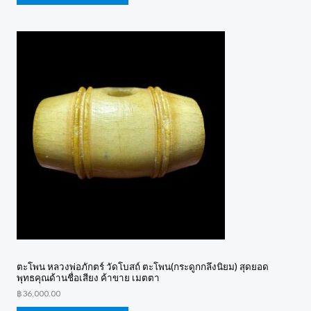
ตะโพน หลวงพ่อภักตร์ วัดโบสถ์ ตะโพน(กระดูกกลึงนิยม) สุดยอด
พุทธคุณด้านชื่อเสียง ค้าขาย เมตตา
฿
36,000.00