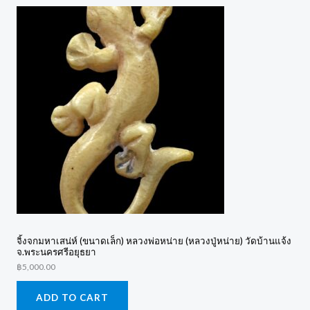
จิ้งจกมหาเสน่ห์ (ขนาดเล็ก) หลวงพ่อหน่าย (หลวงปู่หน่าย) วัดบ้านแจ้ง
จ.พระนครศรีอยุธยา
฿
5,000.00
ADD TO CART