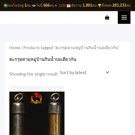
Skip
1
666
1,801
283,231
ออนไลน์อยู่:
คน
|
วันนี้:
คน
▼ 1135
|
เมื่อวาน:
คน
|
ทั้งหมด:
คน
to
content
Home
/ Products tagged “ตะกรุดสามหมู่บ้านกินน้ำบ่อเดียวกัน”
ตะกรุดสามหมู่บ้านกินน้ำบ่อเดียวกัน
Showing the single result