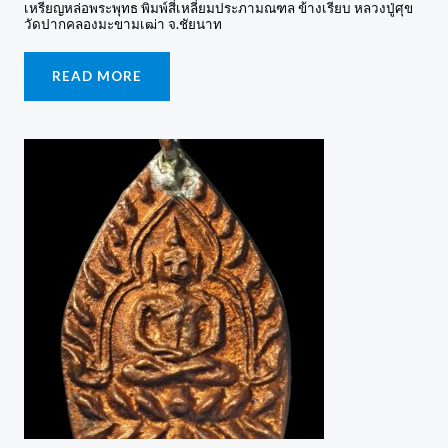
เหรียญหล่อพระพุทธ พิมพ์สี่เหลี่ยมประภามณฑล ข้างเรียบ หลวงปู่ศุข
วัดปากคลองมะขามเฒ่า จ.ชัยนาท
READ MORE