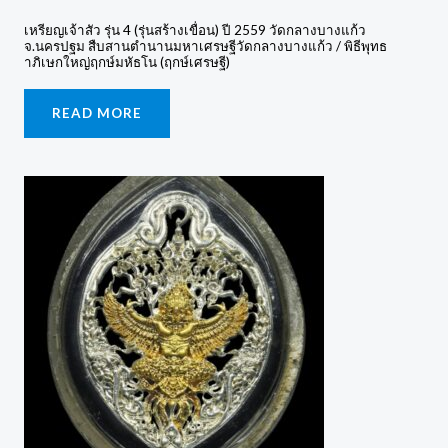
เหรียญเจ้าสัว รุ่น 4 (รุ่นสร้างเขื่อน) ปี 2559 วัดกลางบางแก้ว
จ.นครปฐม สืบสานตำนานมหาเศรษฐีวัดกลางบางแก้ว / พิธีพุทธ
าภิเษกใหญ่ฤกษ์มหัธโน (ฤกษ์เศรษฐี)
READ MORE