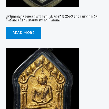
เหรียญพญาครุฑฉลุ รุ่น "ราชาแห่งครุฑ" ปี 2560 อาจารย์วราห์ วัด
โพธิ์ทอง เนื้อกะไหล่เงิน หน้ากะไหล่ทอง
READ MORE